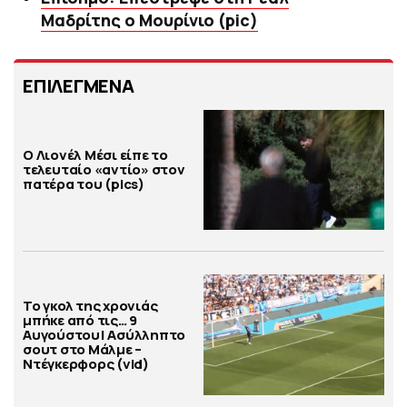
Μαδρίτης ο Μουρίνιο (pic)
ΕΠΙΛΕΓΜΕΝΑ
Ο Λιονέλ Μέσι είπε το
τελευταίο «αντίο» στον
πατέρα του (pics)
Το γκολ της χρονιάς
μπήκε από τις… 9
Αυγούστου! Ασύλληπτο
σουτ στο Μάλμε –
Ντέγκερφορς (vid)