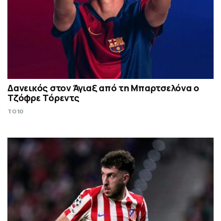
Δανεικός στον Άγιαξ από τη Μπαρτσελόνα ο
Τζόφρε Τόρεντς
TO10