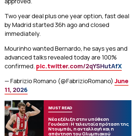
approved.
Two year deal plus one year option, fast deal
by Madrid started 36h ago and closed
immediately.
Mourinho wanted Bernardo, he says yes and
advanced talks revealed today are 100%
confirmed.
pic.twitter.com/2qYSHutAfX
— Fabrizio Romano (@FabrizioRomano)
June
11, 2026
MUST READ
Νέα εξέλιξη στην υπόθεση
Γουόκαπ: Η τελευταία πρόταση της
Ντουμπάι, η ανταλλαγή και η
απάντηση του Ολυμπιακού