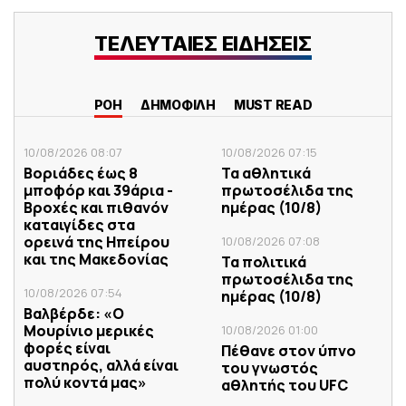
ΤΕΛΕΥΤΑΙΕΣ ΕΙΔΗΣΕΙΣ
ΡΟΗ
ΔΗΜΟΦΙΛΗ
MUST READ
10/08/2026 08:07
10/08/2026 07:15
Βοριάδες έως 8
Τα αθλητικά
μποφόρ και 39άρια -
πρωτοσέλιδα της
Βροχές και πιθανόν
ημέρας (10/8)
καταιγίδες στα
ορεινά της Ηπείρου
10/08/2026 07:08
και της Μακεδονίας
Τα πολιτικά
πρωτοσέλιδα της
10/08/2026 07:54
ημέρας (10/8)
Βαλβέρδε: «Ο
Μουρίνιο μερικές
10/08/2026 01:00
φορές είναι
Πέθανε στον ύπνο
αυστηρός, αλλά είναι
του γνωστός
πολύ κοντά μας»
αθλητής του UFC