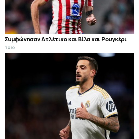
Συμφώνησαν Ατλέτικο και Βίλα και Ρουγκέρι
TO10