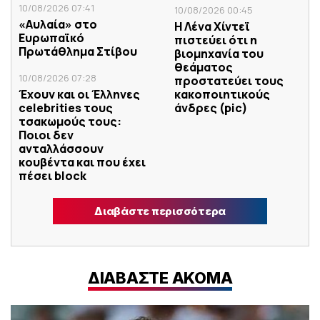
10/08/2026 07:41
10/08/2026 00:45
«Αυλαία» στο
Η Λένα Χίντεϊ
Ευρωπαϊκό
πιστεύει ότι η
Πρωτάθλημα Στίβου
βιομηχανία του
θεάματος
10/08/2026 07:28
προστατεύει τους
Έχουν και οι Έλληνες
κακοποιητικούς
celebrities τους
άνδρες (pic)
τσακωμούς τους:
Ποιοι δεν
ανταλλάσσουν
κουβέντα και που έχει
πέσει block
Διαβάστε περισσότερα
ΔΙΑΒΑΣΤΕ ΑΚΟΜΑ