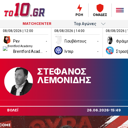
ΡΟΗ
ΟΜΑΔΕΣ
MATCHCENTER
08/08/2026 | 12:00
08/08/2026 | 14:00
08/08/2026 | 
Ρεν
-
Γιουβέντους
-
Φράιμ
Brentford Academy
-
Ιντερ
-
Στρασ
ΣΤΕΦΑΝΟΣ
ΛΕΜΟΝΙΔΗΣ
ΒΟΛΕΪ
26.06.2026-15:49