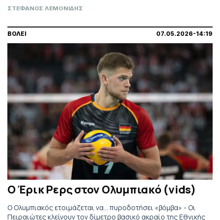
ΣΤΕΦΑΝΟΣ ΛΕΜΟΝΙΔΗΣ
ΒΟΛΕΙ
07.05.2026-14:19
Ο Έρικ Ρερς στον Ολυμπιακό (vids)
Ο Ολυμπιακός ετοιμάζεται να... πυροδοτήσει «βόμβα» - Οι
Πειραιώτες κλείνουν τον δίμετρο βασικό ακραίο της Εθνικής