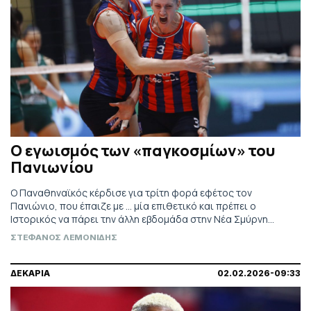
Ο εγωισμός των «παγκοσμίων» του
Πανιωνίου
O Παναθηναϊκός κέρδισε για τρίτη φορά εφέτος τον
Πανιώνιο, που έπαιζε με ... μία επιθετικό και πρέπει ο
Ιστορικός να πάρει την άλλη εβδομάδα στην Νέα Σμύρνη
τέσσερα σετ για να φτάσει στον τελικό του Τσάλεντζ Καπ.
ΣΤΕΦΑΝΟΣ ΛΕΜΟΝΙΔΗΣ
ΔΕΚΑΡΙΑ
02.02.2026-09:33