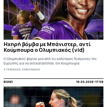
Ηχηρή βόμβα με Μπάνιστερ, αντί
Κούμπουρα ο Ολυμπιακός (vid)
Ο Ολυμπιακός φέρνει μια από τις καλύτερες διαγώνιες της
Ευρώπης για να αντικαταστήσει την Κούμπουρα.
ΣΤΕΦΑΝΟΣ ΛΕΜΟΝΙΔΗΣ
ΒΟΛΕΙ
19.03.2026-17:58