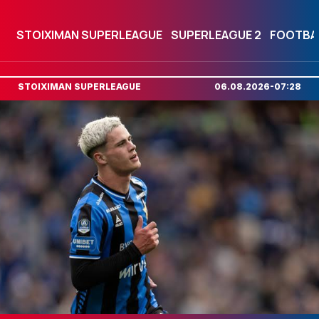
STOIXIMAN SUPERLEAGUE
SUPERLEAGUE 2
FOOTBAL
STOIXIMAN SUPERLEAGUE
06.08.2026-07:28