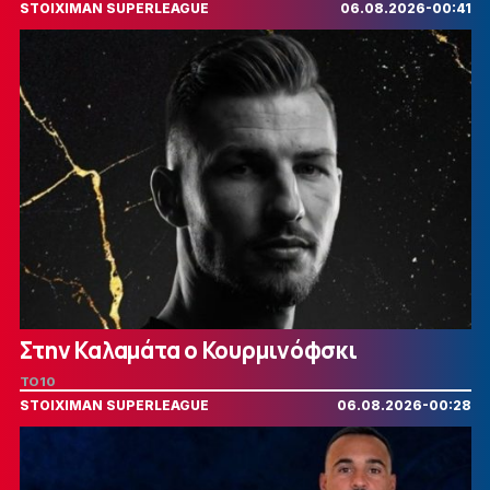
STOIXIMAN SUPERLEAGUE
06.08.2026-00:41
Στην Καλαμάτα ο Κουρμινόφσκι
TO10
STOIXIMAN SUPERLEAGUE
06.08.2026-00:28