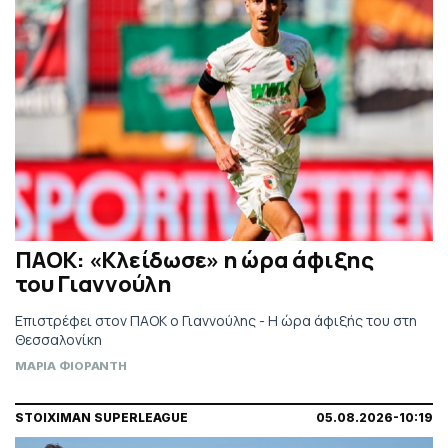
ΠΑΟΚ: «Κλείδωσε» η ώρα άφιξης
του Γιαννούλη
Επιστρέφει στον ΠΑΟΚ ο Γιαννούλης - Η ώρα άφιξής του στη
Θεσσαλονίκη
ΜΑΡΙΑ ΦΙΟΡΑΝΤΗ
STOIXIMAN SUPERLEAGUE
05.08.2026-10:19