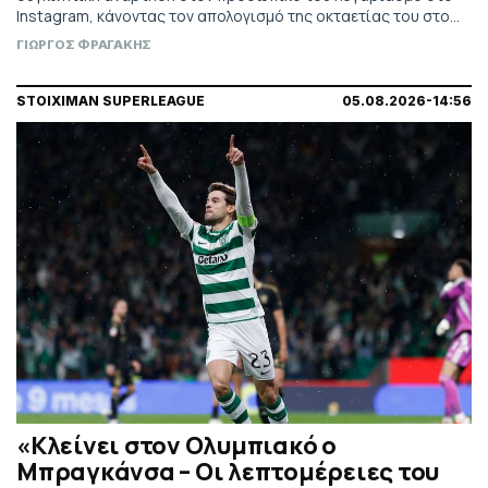
Instagram, κάνοντας τον απολογισμό της οκταετίας του στο
Λιμάνι.
ΓΙΩΡΓΟΣ ΦΡΑΓΑΚΗΣ
STOIXIMAN SUPERLEAGUE
05.08.2026-14:56
«Κλείνει στον Ολυμπιακό ο
Μπραγκάνσα – Οι λεπτομέρειες του