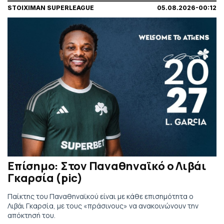
STOIXIMAN SUPERLEAGUE
05.08.2026-00:12
Επίσημο: Στον Παναθηναϊκό ο Λιβάι
Γκαρσία (pic)
Παίκτης του Παναθηναϊκού είναι με κάθε επισημότητα ο
Λιβάι Γκαρσία, με τους «πράσινους» να ανακοινώνουν την
απόκτησή του.