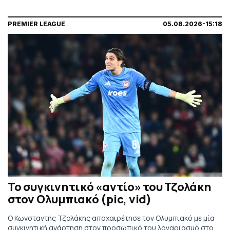
PREMIER LEAGUE
05.08.2026-15:18
To συγκινητικό «αντίο» του Τζολάκη
στον Ολυμπιακό (pic, vid)
Ο Κωνσταντής Τζολάκης αποχαιρέτησε τον Ολυμπιακό με μία
συγκινητική ανάρτηση στον προσωπικό του λογαριασμό στο