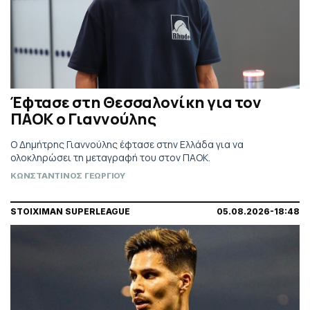
Έφτασε στη Θεσσαλονίκη για τον
ΠΑΟΚ ο Γιαννούλης
Ο Δημήτρης Γιαννούλης έφτασε στην Ελλάδα για να
ολοκληρώσει τη μεταγραφή του στον ΠΑΟΚ.
ΚΩΝΣΤΑΝΤΙΝΟΣ ΓΕΩΡΓΙΟΥ
STOIXIMAN SUPERLEAGUE
05.08.2026-18:48