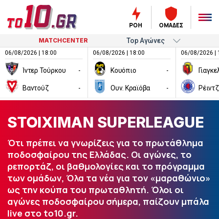
ΡΟΗ
ΟΜΑΔΕΣ
MATCHCENTER
06/08/2026 | 18:00
06/08/2026 | 18:00
06/08/2026 | 
Ίντερ Τούρκου
-
Κουόπιο
-
Βαντούζ
-
Ουν. Κραϊόβα
-
Ρέιντ
STOIXIMAN SUPERLEAGUE
Ότι πρέπει να γνωρίζεις για το πρωτάθλημα
ποδοσφαίρου της Ελλάδας. Οι αγώνες, το
ρεπορτάζ, οι βαθμολογίες και το πρόγραμμα
των ομάδων, Όλα τα νέα για τον «μαραθώνιο»
ως την κούπα του πρωταθλητή. Όλοι οι
αγώνες ποδοσφαίρου σήμερα, παίζουν μπάλα
live στο to10.gr.