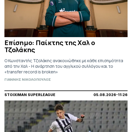
Επίσημο: Παίκτης της Χαλ ο
Τζολάκης
Ο Κωνσταντής Τζολάκης ανακοινώθηκε με κάθε επισημότητα
από την Χαλ - Η ανάρτηση του αγγλικού συλλόγου και το
«transfer record is broken»
ΓΙΑΝΝΗΣ ΝΙΚΟΛΟΠΟΥΛΟΣ
STOIXIMAN SUPERLEAGUE
05.08.2026-11:26