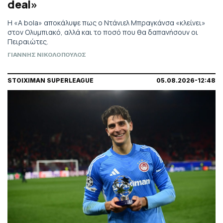
deal»
H «A bola» αποκάλυψε πως ο Ντάνιελ Μπραγκάνσα «κλείνει»
στον Ολυμπιακό, αλλά και το ποσό που θα δαπανήσουν οι
Πειραιώτες.
ΓΙΑΝΝΗΣ ΝΙΚΟΛΟΠΟΥΛΟΣ
STOIXIMAN SUPERLEAGUE
05.08.2026-12:48