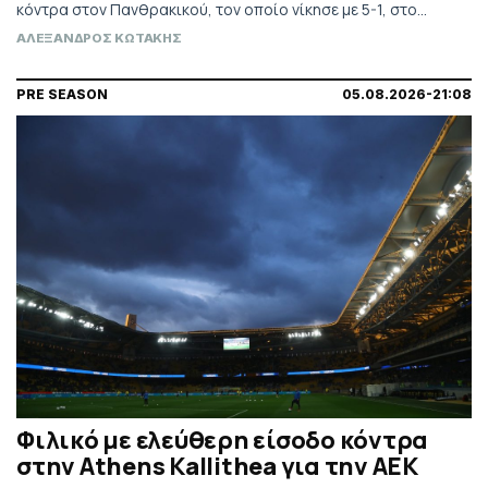
κόντρα στον Πανθρακικού, τον οποίο νίκησε με 5-1, στο
«Βικελίδης», στο πρώτο του «τεστ» επί ελληνικού εδάφους.
ΑΛΕΞΑΝΔΡΟΣ ΚΩΤΑΚΗΣ
PRE SEASON
05.08.2026-21:08
Φιλικό με ελεύθερη είσοδο κόντρα
στην Athens Kallithea για την ΑΕΚ