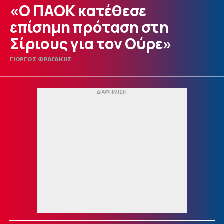
«Ο ΠΑΟΚ κατέθεσε
επίσημη πρόταση στη
Σίριους για τον Ούρε»
ΓΙΩΡΓΟΣ ΦΡΑΓΑΚΗΣ