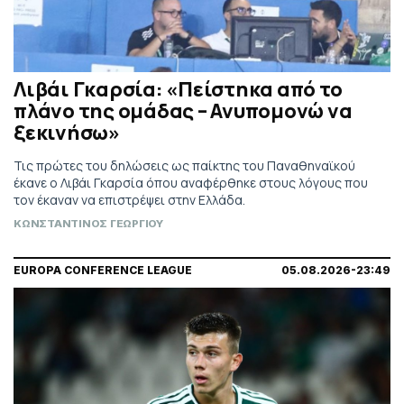
Λιβάι Γκαρσία: «Πείστηκα από το
πλάνο της ομάδας – Ανυπομονώ να
ξεκινήσω»
Τις πρώτες του δηλώσεις ως παίκτης του Παναθηναϊκού
έκανε ο Λιβάι Γκαρσία όπου αναφέρθηκε στους λόγους που
τον έκαναν να επιστρέψει στην Ελλάδα.
ΚΩΝΣΤΑΝΤΙΝΟΣ ΓΕΩΡΓΙΟΥ
EUROPA CONFERENCE LEAGUE
05.08.2026-23:49