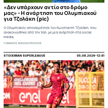
«Δεν υπάρχουν αντίο στο δρόμο
μας» - Η ανάρτηση του Ολυμπιακού
για Τζολάκη (pic)
Ο Ολυμπιακός αποχαιρέτησε τον Κωνσταντή Τζολάκη, που
ανακοινώθηκε από την Χαλ, με μία ανάρτηση στα social
media.
ΓΙΑΝΝΗΣ ΝΙΚΟΛΟΠΟΥΛΟΣ
STOIXIMAN SUPERLEAGUE
05.08.2026-12:41