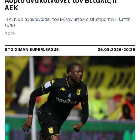
Αύριο ανακοινώνει τον Βιτάλις η
ΑΕΚ
Η ΑΕΚ θα ανακοινώσει τον Μίλαν Βιτάλις επίσημα την Πέμπτη
(6/8).
TO10
STOIXIMAN SUPERLEAGUE
05.08.2026-20:39