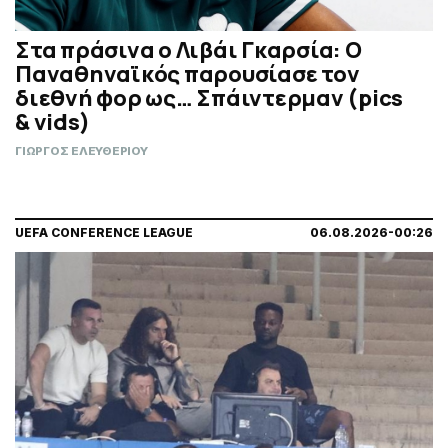
Στα πράσινα ο Λιβάι Γκαρσία: Ο
Παναθηναϊκός παρουσίασε τον
διεθνή φορ ως… Σπάιντερμαν (pics
& vids)
ΓΙΩΡΓΟΣ ΕΛΕΥΘΕΡΙΟΥ
UEFA CONFERENCE LEAGUE
06.08.2026-00:26