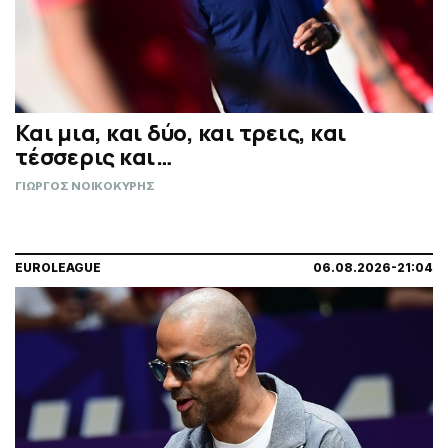
Και μια, και δύο, και τρεις, και
τέσσερις και…
ΓΙΩΡΓΟΣ ΝΟΙΚΟΚΥΡΗΣ
EUROLEAGUE
06.08.2026-21:04