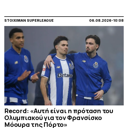
STOIXIMAN SUPERLEAGUE
06.08.2026-10:08
Record: «Αυτή είναι η πρόταση του
Ολυμπιακού για τον Φρανσίσκο
Μόουρα της Πόρτο»