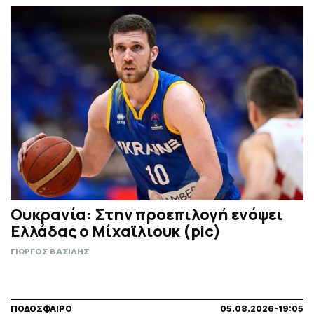
Ουκρανία: Στην προεπιλογή ενόψει
Ελλάδας ο Μίχαϊλιουκ (pic)
ΓΙΩΡΓΟΣ ΒΑΣΙΛΗΣ
ΠΟΔΟΣΦΑΙΡΟ
05.08.2026-19:05