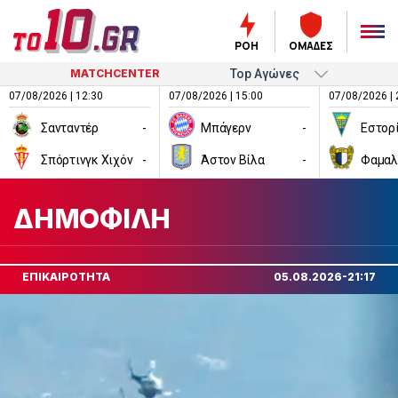
ΡΟΗ
ΟΜΑΔΕΣ
MATCHCENTER
07/08/2026 | 12:30
07/08/2026 | 15:00
07/08/2026 | 
Σανταντέρ
-
Μπάγερν
-
Εστορ
Σπόρτινγκ Χιχόν
-
Άστον Βίλα
-
Φαμαλ
ΔΗΜΟΦΙΛΗ
ΕΠΙΚΑΙΡΟΤΗΤΑ
05.08.2026-21:17