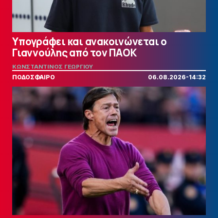
Υπογράφει και ανακοινώνεται ο
Γιαννούλης από τον ΠΑΟΚ
ΚΩΝΣΤΑΝΤΙΝΟΣ ΓΕΩΡΓΙΟΥ
ΠΟΔΟΣΦΑΙΡΟ
06.08.2026-14:32