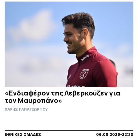
«Ενδιαφέρον της Λεβερκούζεν για
τον Μαυροπάνο»
ΧΑΡΗΣ ΠΑΠΑΓΕΩΡΓΙΟΥ
ΕΘΝΙΚΕΣ ΟΜΑΔΕΣ
06.08.2026-22:20