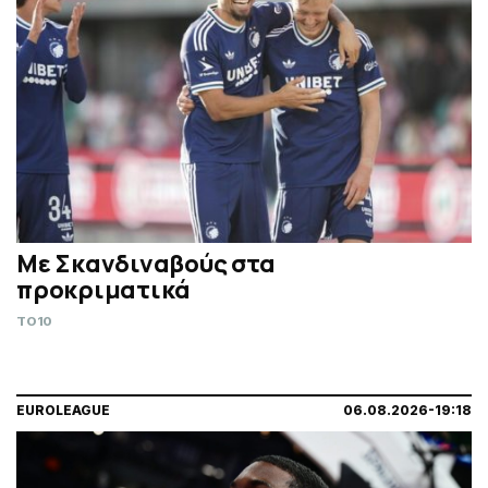
Με Σκανδιναβούς στα
προκριματικά
TO10
EUROLEAGUE
06.08.2026-19:18