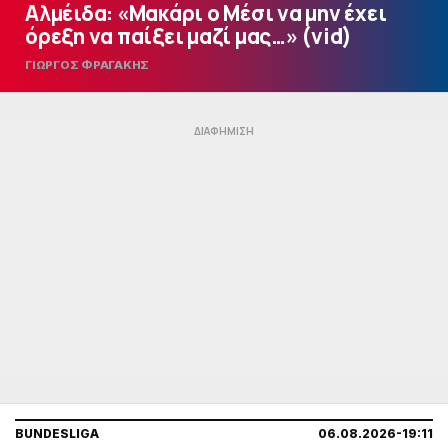
Αλμέιδα: «Μακάρι ο Μέσι να μην έχει
όρεξη να παίξει μαζί μας…» (vid)
ΓΙΩΡΓΟΣ ΦΡΑΓΑΚΗΣ
BUNDESLIGA
06.08.2026-19:11