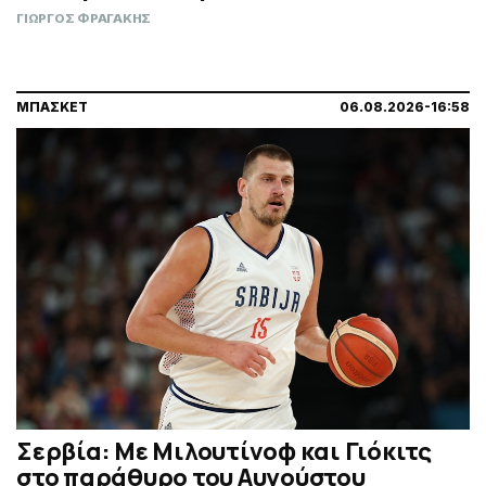
ΓΙΩΡΓΟΣ ΦΡΑΓΑΚΗΣ
ΜΠΑΣΚΕΤ
06.08.2026-16:58
Σερβία: Με Μιλουτίνοφ και Γιόκιτς
στο παράθυρο του Αυγούστου