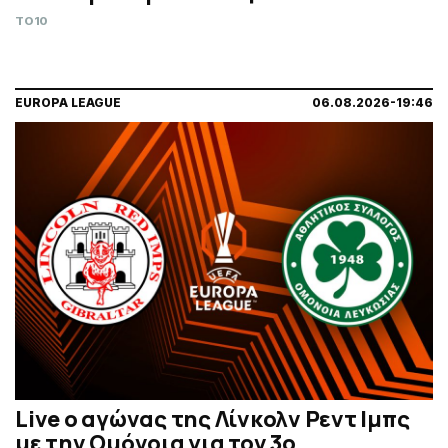
TO10
EUROPA LEAGUE
06.08.2026-19:46
Live ο αγώνας της Λίνκολν Ρεντ Ιμπς
με την Ομόνοια για τον 3ο