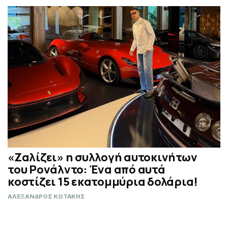
«Ζαλίζει» η συλλογή αυτοκινήτων
του Ρονάλντο: Ένα από αυτά
κοστίζει 15 εκατομμύρια δολάρια!
ΑΛΕΞΑΝΔΡΟΣ ΚΩΤΑΚΗΣ