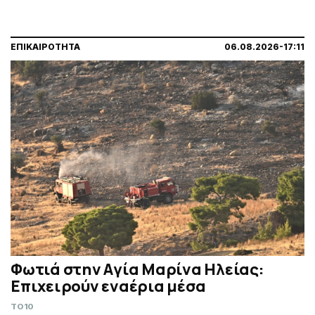
ΕΠΙΚΑΙΡΟΤΗΤΑ
06.08.2026-17:11
Φωτιά στην Aγία Μαρίνα Ηλείας:
Επιχειρούν εναέρια μέσα
TO10