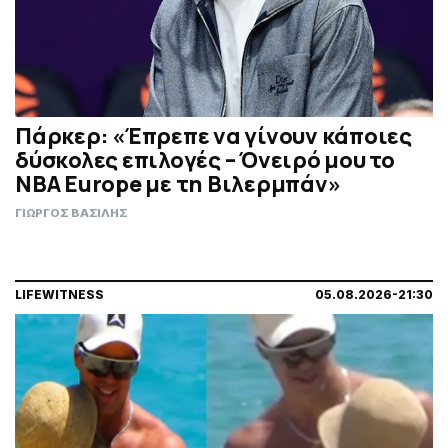
Πάρκερ: «Έπρεπε να γίνουν κάποιες
δύσκολες επιλογές – Όνειρό μου το
NBA Europe με τη Βιλερμπάν»
ΓΙΩΡΓΟΣ ΒΑΣΙΛΗΣ
LIFEWITNESS
05.08.2026-21:30