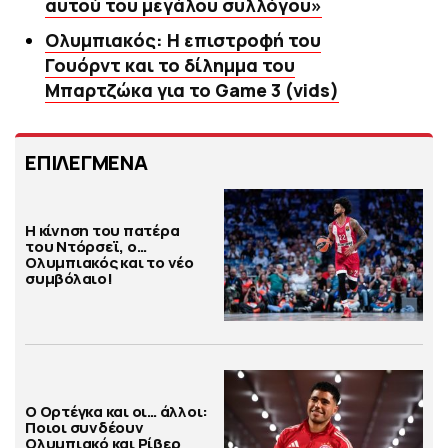
αυτού του μεγάλου συλλόγου»
Ολυμπιακός: Η επιστροφή του
Γουόρντ και το δίλημμα του
Μπαρτζώκα για το Game 3 (vids)
ΕΠΙΛΕΓΜΕΝΑ
Η κίνηση του πατέρα
του Ντόρσεϊ, ο…
Ολυμπιακός και το νέο
συμβόλαιο!
Ο Ορτέγκα και οι… άλλοι:
Ποιοι συνδέουν
Ολυμπιακό και Ρίβερ