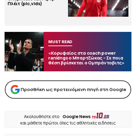
Πλέιτ (pic,vids)
MUST READ
«Κορυφαίος στα coach power
rankings ο Μπαρτζώκας – Σε ποια
θέση βρίσκεται ο Ομπράντοβιτς»
Προσθήκη ως προτεινόμενη πηγή στη Google
Ακολουθήστε στο
Google News
και μάθετε πρώτοι όλες τις αθλητικές ειδήσεις