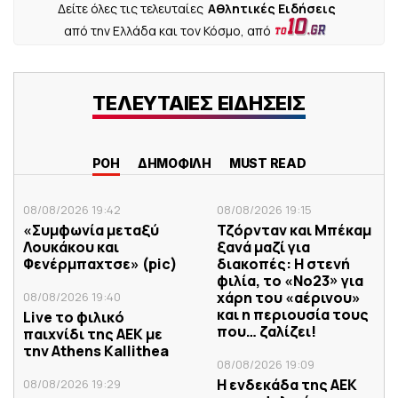
Δείτε όλες τις τελευταίες
Αθλητικές Ειδήσεις
από την Ελλάδα και τον Κόσμο, από
ΤΕΛΕΥΤΑΙΕΣ ΕΙΔΗΣΕΙΣ
ΡΟΗ
ΔΗΜΟΦΙΛΗ
MUST READ
08/08/2026 19:42
08/08/2026 19:15
«Συμφωνία μεταξύ
Τζόρνταν και Μπέκαμ
Λουκάκου και
ξανά μαζί για
Φενέρμπαχτσε» (pic)
διακοπές: Η στενή
φιλία, το «Νο23» για
χάρη του «αέρινου»
08/08/2026 19:40
και η περιουσία τους
Live το φιλικό
που… ζαλίζει!
παιχνίδι της ΑΕΚ με
την Athens Kallithea
08/08/2026 19:09
Η ενδεκάδα της ΑΕΚ
08/08/2026 19:29