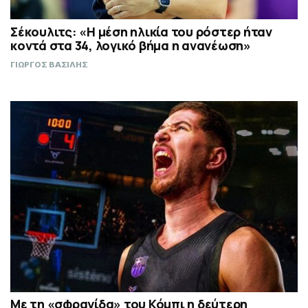
Σέκουλιτς: «Η μέση ηλικία του ρόστερ ήταν
κοντά στα 34, λογικό βήμα η ανανέωση»
ΓΙΩΡΓΟΣ ΒΑΣΙΛΗΣ
Με τη «σφραγίδα» του Κόμπι η δεύτερη