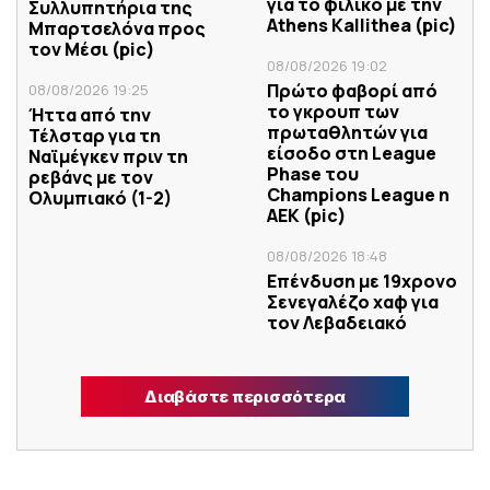
για το φιλικό με την
Συλλυπητήρια της
Athens Kallithea (pic)
Μπαρτσελόνα προς
τον Μέσι (pic)
08/08/2026 19:02
Πρώτο φαβορί από
08/08/2026 19:25
το γκρουπ των
Ήττα από την
πρωταθλητών για
Τέλσταρ για τη
είσοδο στη League
Ναϊμέγκεν πριν τη
Phase του
ρεβάνς με τον
Champions League η
Ολυμπιακό (1-2)
ΑΕΚ (pic)
08/08/2026 18:48
Επένδυση με 19χρονο
Σενεγαλέζο χαφ για
τον Λεβαδειακό
Διαβάστε περισσότερα