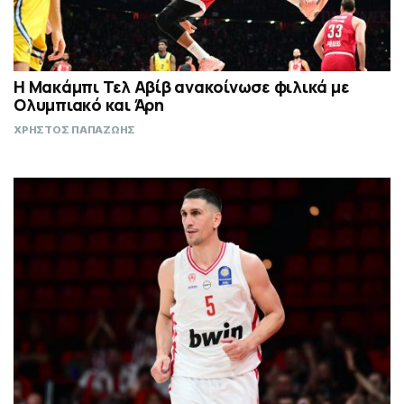
Η Μακάμπι Τελ Αβίβ ανακοίνωσε φιλικά με
Ολυμπιακό και Άρη
ΧΡΗΣΤΟΣ ΠΑΠΑΖΩΗΣ