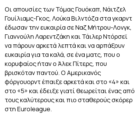
Οι απουσίες των Τόμας Γουόκαπ, Νάιτζελ
Γουίλιαμς-Γκος, Λούκα Βιλντόζα στα γκαρντ
έδωσαν την ευκαιρία σε Ναζ Μήτρου-Λονγκ,
Γιαννούλη Λαρεντζάκη και Τάιλερ Ντόρσεϊ
να πάρουν αρκετά λεπτά και να αρπάξουν
ευκαιρία για τα καλά, σε ένα ματς, που ο
κορυφαίος ήταν ο Άλεκ Πίτερς, που
βρισκόταν παντού. Ο Αμερικανός
φόργουορντ έπαιξε αρκετά και στο «4» και
στο «5» και έδειξε γιατί θεωρείται ένας από
τους καλύτερους και πιο σταθερούς σκόρερ
στη Euroleague.