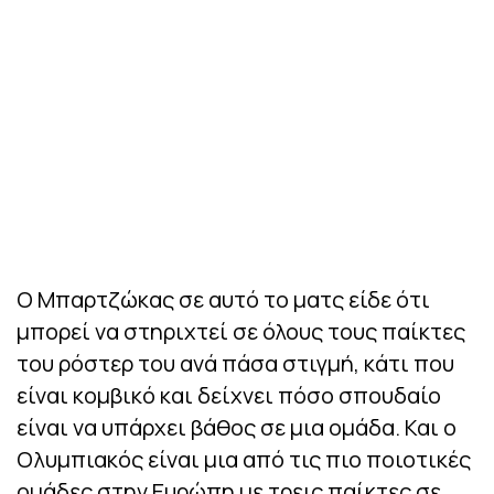
Ο Μπαρτζώκας σε αυτό το ματς είδε ότι
μπορεί να στηριχτεί σε όλους τους παίκτες
του ρόστερ του ανά πάσα στιγμή, κάτι που
είναι κομβικό και δείχνει πόσο σπουδαίο
είναι να υπάρχει βάθος σε μια ομάδα. Και ο
Ολυμπιακός είναι μια από τις πιο ποιοτικές
ομάδες στην Ευρώπη με τρεις παίκτες σε