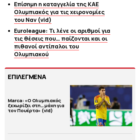
Επίσημη η καταγγελία της ΚΑΕ
Ολυμπιακός για τις χειρονομίες
του Ναν (vid)
Euroleague: Τι λένε οι αριθμοί για
τις θέσεις που… παίζονται και οι
πιθανοί αντίπαλοι του
Ολυμπιακού
ΕΠΙΛΕΓΜΕΝΑ
Marca: «Ο Ολυμπιακός
ξεχωρίζει στη… μάχη για
τον Πουέρτα» (vid)