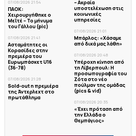
– Ακραία
07/08/2026 21:54
υποστελέχωση στις
ΠΑΟΚ:
κοινωνικές
Χειρουργήθηκε ο
υπηρεσίες
Μεϊτέ – Το μήνυμα
του Γάλλου (pic)
07/08/2026 21:01
Μπάρλος: «Χάσαμε
07/08/2026 21:41
από δικά μας λάθη»
Ασταμάτητες οι
Κορασίδες στην
07/08/2026 20:48
πρεμιέρα του
Ευρωμπάσκετ U16
Υπέροχη κίνηση από
(36-78)
τη Λίβερπουλ: Η
προσωπογραφία του
Ζότα στο νέο
07/08/2026 21:28
πούλμαν της ομάδας
Sold-out η πρεμιέρα
(pics & vid)
της Άντερλεχτ στο
πρωτάθλημα
07/08/2026 20:35
«Έχει πρόταση από
την Ελλάδα ο
Θεμπάγιος»