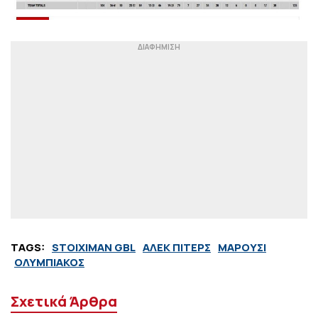
TAGS:
STOIXIMAN GBL
ΑΛΕΚ ΠΙΤΕΡΣ
ΜΑΡΟΥΣΙ
ΟΛΥΜΠΙΑΚΟΣ
Σχετικά Άρθρα