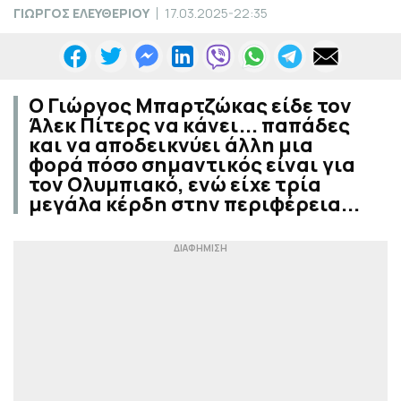
ΓΙΩΡΓΟΣ ΕΛΕΥΘΕΡΙΟΥ
17.03.2025-22:35
Ο Γιώργος Μπαρτζώκας είδε τον
Άλεκ Πίτερς να κάνει... παπάδες
και να αποδεικνύει άλλη μια
φορά πόσο σημαντικός είναι για
τον Ολυμπιακό, ενώ είχε τρία
μεγάλα κέρδη στην περιφέρεια...