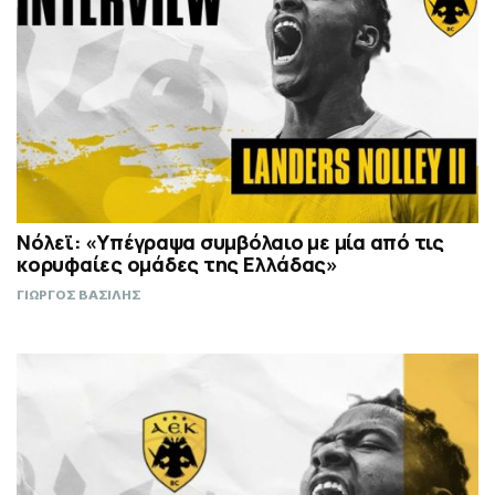
Νόλεϊ: «Υπέγραψα συμβόλαιο με μία από τις
κορυφαίες ομάδες της Ελλάδας»
ΓΙΩΡΓΟΣ ΒΑΣΙΛΗΣ