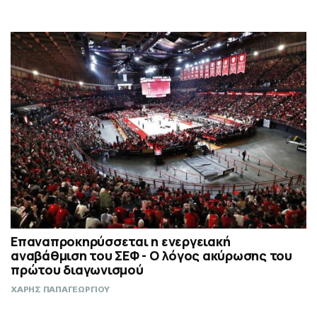
Επαναπροκηρύσσεται η ενεργειακή
αναβάθμιση του ΣΕΦ - Ο λόγος ακύρωσης του
πρώτου διαγωνισμού
ΧΑΡΗΣ ΠΑΠΑΓΕΩΡΓΙΟΥ