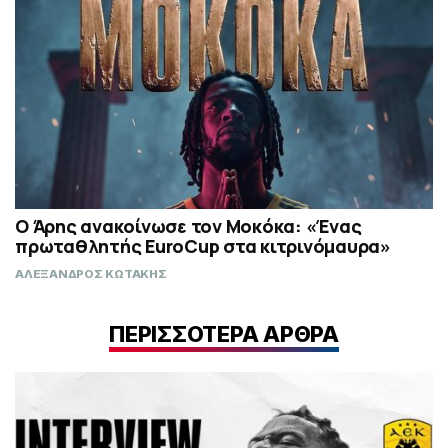
Ο Άρης ανακοίνωσε τον Μοκόκα: «Ένας
πρωταθλητής EuroCup στα κιτρινόμαυρα»
ΑΛΕΞΑΝΔΡΟΣ ΚΩΤΑΚΗΣ
ΠΕΡΙΣΣΟΤΕΡΑ ΑΡΘΡΑ