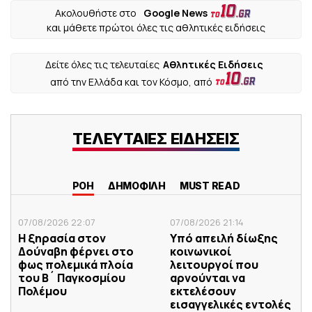
Ακολουθήστε στο
Google News
και μάθετε πρώτοι όλες τις αθλητικές ειδήσεις
Δείτε όλες τις τελευταίες
Αθλητικές Ειδήσεις
από την Ελλάδα και τον Κόσμο, από
ΤΕΛΕΥΤΑΙΕΣ ΕΙΔΗΣΕΙΣ
ΡΟΗ
ΔΗΜΟΦΙΛΗ
MUST READ
07/08/2026 22:07
07/08/2026 21:14
Η ξηρασία στον
Υπό απειλή δίωξης
Δούναβη φέρνει στο
κοινωνικοί
φως πολεμικά πλοία
λειτουργοί που
του Β´ Παγκοσμίου
αρνούνται να
Πολέμου
εκτελέσουν
εισαγγελικές εντολές