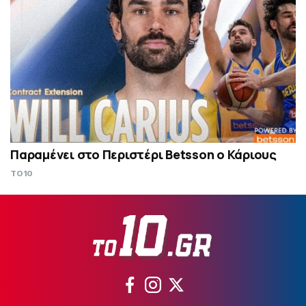
Παραμένει στο Περιστέρι Betsson ο Κάριους
TO10