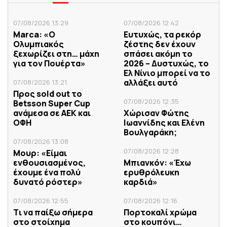
07/08/2026 13:29
07/08/2026 12:42
Marca: «Ο
Ευτυχώς, τα ρεκόρ
Ολυμπιακός
ζέστης δεν έχουν
ξεχωρίζει στη… μάχη
σπάσει ακόμη το
για τον Πουέρτα»
2026 – Δυστυχώς, το
Ελ Νίνιο μπορεί να το
αλλάξει αυτό
07/08/2026 13:21
Προς sold out το
07/08/2026 12:35
Betsson Super Cup
ανάμεσα σε ΑΕΚ και
Χώρισαν Φώτης
ΟΦΗ
Ιωαννίδης και Ελένη
Βουλγαράκη;
07/08/2026 13:08
07/08/2026 12:28
Μουρ: «Είμαι
ενθουσιασμένος,
Μπιανκόν: «Έχω
έχουμε ένα πολύ
ερυθρόλευκη
δυνατό ρόστερ»
καρδιά»
07/08/2026 12:55
07/08/2026 12:16
Tι να παίξω σήμερα
Πορτοκαλί χρώμα
στο στοίχημα
στο κουπόνι…