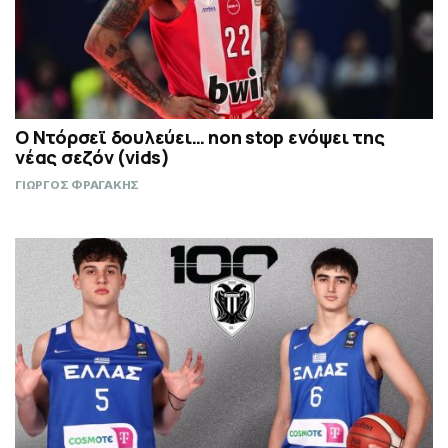
Ο Ντόρσεϊ δουλεύει… non stop ενόψει της
νέας σεζόν (vids)
ΓΙΩΡΓΟΣ ΦΡΑΓΑΚΗΣ