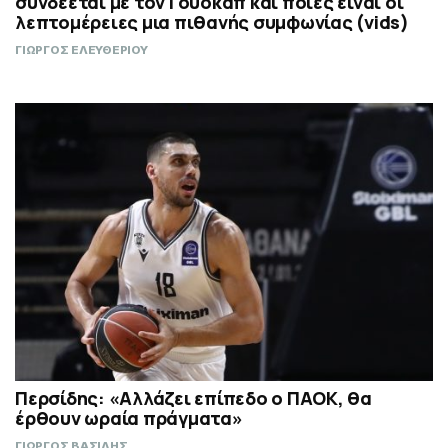
συνδέεται με τον Γουόκαπ και ποιες είναι οι
λεπτομέρειες μια πιθανής συμφωνίας (vids)
ΓΙΩΡΓΟΣ ΕΛΕΥΘΕΡΙΟΥ
Περσίδης: «Αλλάζει επίπεδο ο ΠΑΟΚ, θα
έρθουν ωραία πράγματα»
ΓΙΩΡΓΟΣ ΒΑΣΙΛΗΣ