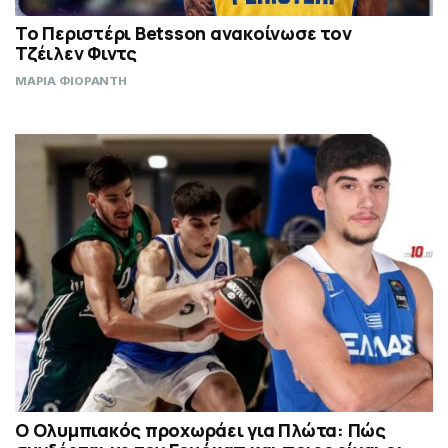
Το Περιστέρι Betsson ανακοίνωσε τον
Τζέιλεν Φιντς
ΜΑΡΙΑ ΦΙΟΡΑΝΤΗ
Ο Ολυμπιακός προχωράει για Πλώτα: Πώς