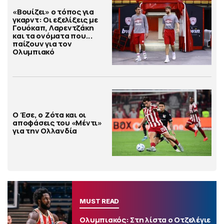
«Βουίζει» ο τόπος για
γκαρντ: Οι εξελίξεις με
Γουόκαπ, Λαρεντζάκη
και τα ονόματα που...
παίζουν για τον
Ολυμπιακό
Ο Έσε, ο Ζότα και οι
αποφάσεις του «Μέντι»
για την Ολλανδία
MUST READ
Ολυμπιακός: Στη λίστα ο Οτζελέγιε