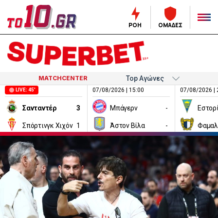
ΡΟΗ
ΟΜΑΔΕΣ
MATCHCENTER
07/08/2026 | 15:00
07/08/2026 | 
LIVE: 45'
Σανταντέρ
3
Μπάγερν
-
Εστορ
Σπόρτινγκ Χιχόν
1
Άστον Βίλα
-
Φαμαλ