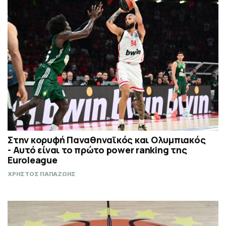
Στην κορυφή Παναθηναϊκός και Ολυμπιακός
- Αυτό είναι το πρώτο power ranking της
Euroleague
ΧΡΗΣΤΟΣ ΠΑΠΑΖΩΗΣ