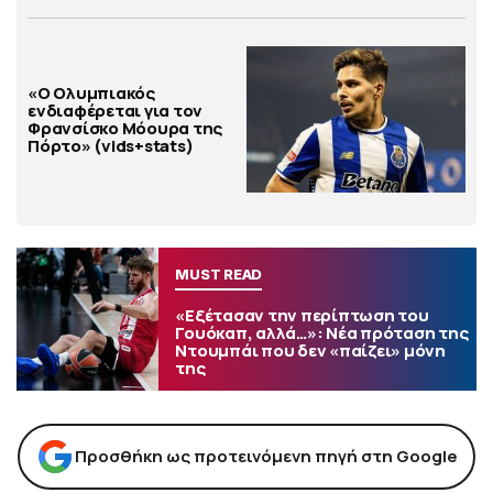
«Ο Ολυμπιακός
ενδιαφέρεται για τον
Φρανσίσκο Μόουρα της
Πόρτο» (vids+stats)
MUST READ
«Εξέτασαν την περίπτωση του
Γουόκαπ, αλλά…»: Νέα πρόταση της
Ντουμπάι που δεν «παίζει» μόνη
της
Προσθήκη ως προτεινόμενη πηγή στη Google