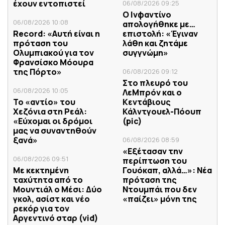
έχουν εντοπιστεί
06/08/2026 09:25
Ο Ινφαντίνο
06/08/2026 10:08
απολογήθηκε με…
Record: «Αυτή είναι η
επιστολή: «Έγιναν
πρόταση του
λάθη και ζητάμε
Ολυμπιακού για τον
συγγνώμη»
Φρανσίσκο Μόουρα
της Πόρτο»
06/08/2026 09:12
Στο πλευρό του
06/08/2026 10:05
ΛεΜπρόν και ο
Το «αντίο» του
Κεντάβιους
Χεζόνια στη Ρεάλ:
Κάλντγουελ-Πόουπ
«Εύχομαι οι δρόμοι
(pic)
μας να συναντηθούν
ξανά»
06/08/2026 08:59
«Εξέτασαν την
06/08/2026 09:51
περίπτωση του
Με κεκτημένη
Γουόκαπ, αλλά…»: Νέα
ταχύτητα από το
πρόταση της
Μουντιάλ ο Μέσι: Δύο
Ντουμπάι που δεν
γκολ, ασίστ και νέο
«παίζει» μόνη της
ρεκόρ για τον
Αργεντινό σταρ (vid)