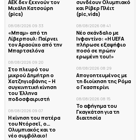
ΑΕΚ δεν ξεχνούν τον
συνδέουν Ολυμπιακό
Μιχάλη Κατσούρη
και Ρίβερ Πλέιτ
(pics)
(pic,vids)
08/08/2026 09:33
08/08/2026 08:41
«Μπαμ» από τη
Νέο σκάνδαλο με
Λίβερπουλ: Παίρνει
Ινφαντίνο: «Η UEFA
τον Αραούχο από την
πλήρωσε εξαψήφιο
Μπαρτσελόνα
ποσό σε πρώην
ερωμένη του!»
08/08/2026 09:20
08/08/2026 08:29
Στο πλευρό του
μικρού Δημήτρη ο
Απογοητευμένος με
Χατζηγιοβάνης – Η
τη διοίκηση της Ρόμα
συγκινητική κίνηση
ο Γκασπερίνι
του Έλληνα
ποδοσφαιριστή
08/08/2026 08:15
Το αφήγημα του
08/08/2026 09:07
Γκαγκάτση για τη
Η κίνηση του πατέρα
διαιτησία
του Ντόρσεϊ, ο…
Ολυμπιακός και το
νέο συμβόλαιο!