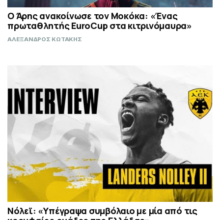
Ο Άρης ανακοίνωσε τον Μοκόκα: «Ένας
πρωταθλητής EuroCup στα κιτρινόμαυρα»
ΑΛΕΞΑΝΔΡΟΣ ΚΩΤΑΚΗΣ
Νόλεϊ: «Υπέγραψα συμβόλαιο με μία από τις