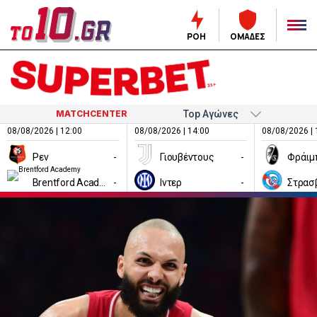
ΡΟΗ
ΟΜΑΔΕΣ
MATCHCENTER
08/08/2026 | 12:00
08/08/2026 | 14:00
08/08/2026 | 
Ρεν
-
Γιουβέντους
-
Φράιμ
Brentford Academy
-
Ιντερ
-
Στρασ