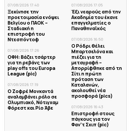
07/08/2026 17:40
07/08/2026 17:05
Ξεκίνησε την
Έξι νεαρούς από την
προετοιμασία ενόψει
Ακαδημία του έκανε
Βελγίου ο ΠΑΟΚ –
επαγγελματίες ο
Σταδιακή η
Παναθηναϊκός
επιστροφή του
Ντεσπόντοφ
07/08/2026 16:50
Ο Ρόδρι θέλει
07/08/2026 17:26
Μπαρτσελόνα και
ΟΦΗ: Βάζει τσάρτερ
πιέζει για τη
για τη ρεβάνς των
μεταγραφή –
play offs του Europa
Απορρίφθηκε από τη
League (pic)
Σίτι η πρώτη
πρόταση των
Καταλανών,
07/08/2026 17:19
ακολουθεί νέα
Ο Ζοφρέ Μονκαντά
προσφορά (pics)
αναλαμβάνει ρόλο σε
Ολυμπιακό, Νότιγχαμ
07/08/2026 16:43
Φόρεστ και Ρίο Άβε
Επιστροφή στους
πάγκους για τον
Φαν’τ Σχιπ (pic)