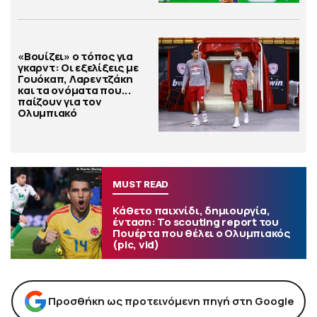
«Βουίζει» ο τόπος για
γκαρντ: Οι εξελίξεις με
Γουόκαπ, Λαρεντζάκη
και τα ονόματα που...
παίζουν για τον
Ολυμπιακό
MUST READ
Κάθετο παιχνίδι, δημιουργία,
ένταση: Το scouting report του
Πουέρτα που θέλει ο Ολυμπιακός
(pic, vid)
Προσθήκη ως προτεινόμενη πηγή στη Google