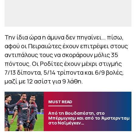
Την ίδια ώρα η άμυνα δεν πηγαίνει… πίσω,
αφού οι Πειραιώτες έχουν επιτρέψει στους
αντιπάλους τους να σκοράρουν μόλις 35
πόντους. Οι Ροδίτες έχουν μέχρι στιγμής
7/13 δίποντα, 5/14 τρίποντα και 6/9 βολές,
μαζί με 12 ασίστ για 9 λάθη.
MUST READ
Από τη Βουδαπέστη, στο
Μπέρμιγχαμ και από το Άμστερνταμ
στο Ναϊμέγκεν…