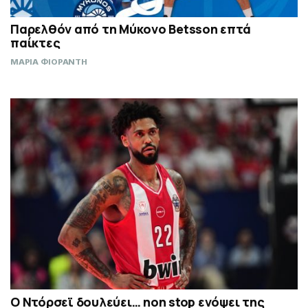
Παρελθόν από τη Μύκονο Betsson επτά
παίκτες
ΜΑΡΙΑ ΦΙΟΡΑΝΤΗ
Ο Ντόρσεϊ δουλεύει… non stop ενόψει της