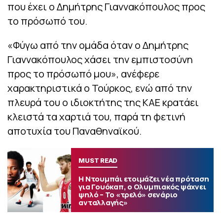
που έχει ο Δημήτρης Γιαννακόπουλος προς
το πρόσωπό του.
«Φύγω από την ομάδα όταν ο Δημήτρης
Γιαννακόπουλος χάσει την εμπιστοσύνη
προς το πρόσωπό μου», ανέφερε
χαρακτηριστικά ο Τούρκος, ενώ από την
πλευρά του ο ιδιοκτήτης της ΚΑΕ κρατάει
κλειστά τα χαρτιά του, παρά τη φετινή
αποτυχία του Παναθηναϊκού.
MUST READ
Η Ντουμπάι ετοιμάζει νέα πρόταση
για Γουόκαπ, ο Ολυμπιακός ψάχνει
ψηλό – Το «τρελό» σενάριο
ανταλλαγής»