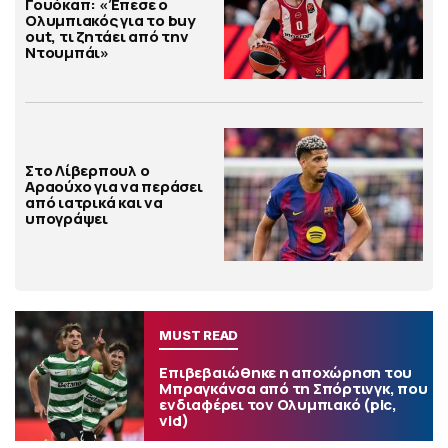
Γουόκαπ: «Έπεσε ο
Ολυμπιακός για το buy
out, τι ζητάει από την
Ντουμπάι»
Στο Λίβερπουλ ο
Αραούχο για να περάσει
από ιατρικά και να
υπογράψει
MUST READ
Επιβεβαιώθηκε η αποχώρηση του
Μπραγκάνσα από τη Σπόρτινγκ, που
ενδιαφέρει τον Ολυμπιακό (pic,
vid)