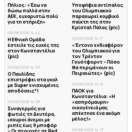
Πήλιος: «Έχω να
Υποψήφια αντίπαλος
δώσω πολλά στην
του Ολυμπιακού
ΑΕΚ, ευχαριστώ πολύ
παραχωρεί κομβικό
για τη στήριξη»
παίκτη της στην
Κρίσταλ Πάλας (pic)
09/08/2026 14:42
09/08/2026 14:17
Η Εθνική Ομάδα
έστειλε τις ευχές της
«Έντονο ενδιαφέρον
στον Κωνσταντέλια
του Ολυμπιακού για
(pic)
τον Τρέντον
Γουότφορντ – Πόσο
θα περιμένουν οι
09/08/2026 14:33
Πειραιώτες» (pic)
Ο Παυλίδης
επιστρέφει στα γκολ
09/08/2026 14:15
με Super ενισχυμένες
αποδόσεις*!
ΠΑΟΚ για
Κωνσταντέλια: «Η
«ασπρόμαυρη»
09/08/2026 14:28
οικογένειά μας
Συναγερμός για
απέκτησε ένα ακόμη
φωτιές τη Δευτέρα,
μέλος!»
ισχυροί άνεμοι με
ριπές έως 9 μποφόρ
09/08/2026 14:13
– Οι περιοχές σε Red