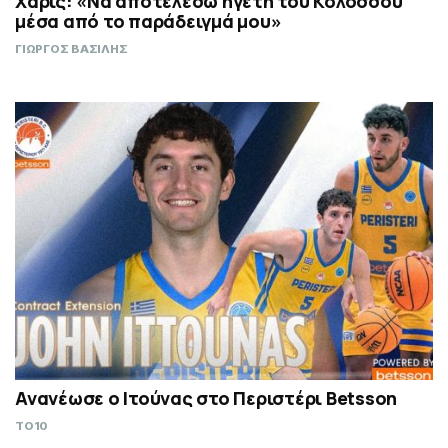
Χάρις: «Να αποτελέσω ηγέτη του Κολοσσού
μέσα από το παράδειγμά μου»
ΓΙΩΡΓΟΣ ΒΑΣΙΛΗΣ
Ανανέωσε ο Ιτούνας στο Περιστέρι Betsson
TO10