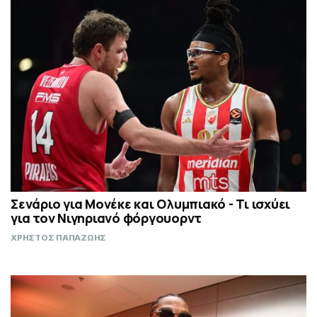
Σενάριο για Μονέκε και Ολυμπιακό - Τι ισχύει
για τον Νιγηριανό φόργουορντ
ΧΡΗΣΤΟΣ ΠΑΠΑΖΩΗΣ