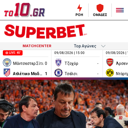
ΡΟΗ
ΟΜΑΔΕΣ
MATCHCENTER
09/08/2026 | 15:00
09/08/2026 | 
LIVE: 45'
Μάντσεστερ Σίτι
0
Τζοχόρ
-
Άρσεν
Ατλέτικο Μαδρίτης
1
Τσέλσι
-
Ντόρτ