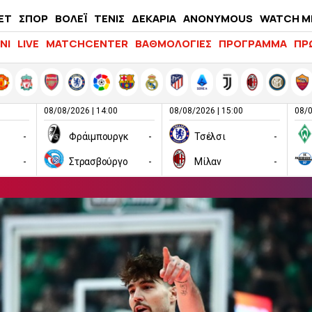
ΕΤ
ΣΠΟΡ
ΒΟΛΕΪ
ΤΕΝΙΣ
ΔΕΚΑΡΙΑ
ANONYMOUS
WATCH M
LIFEWITNESS
ΝΙ
LIVE
MATCHCENTER
ΒΑΘΜΟΛΟΓΙΕΣ
ΠΡΟΓΡΑΜΜΑ
ΠΡ
08/08/2026 | 14:00
08/08/2026 | 15:00
08/0
-
Φράιμπουργκ
-
Τσέλσι
-
-
Στρασβούργο
-
Μίλαν
-