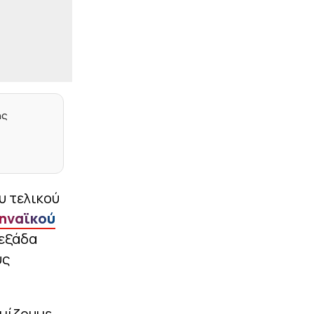
|
ΣΤΟΙΧΗΜΑ
10:40
Πάλι με Ολλανδία
|
ΣΤΙΒΟΣ
10:27
Παγκόσμιο Κ20: Δεύτερο
πανελλήνιο ρεκόρ για την
Μπακογιάννη και ιδανικό
φινάλε σεζόν
ης
|
ΕΥΡΩΠΗ
10:13
«Ο Παυλίδης είπε ναι στη
Φενέρμπαχτσε, αλλά…»
υ τελικού
|
ΠΟΔΟΣΦΑΙΡΟ
09:59
Αυτοκίνητα, βίλες και…
ηναϊκού
χαρτί υγείας – Αυτά
 εξάδα
παρέχει το
εξωπραγματικό
υς
συμβόλαιο του Σαλάχ με
την Τραμπζονσπόρ
|
STOIXIMAN SUPERLEAGUE
09:46
υμίζουμε