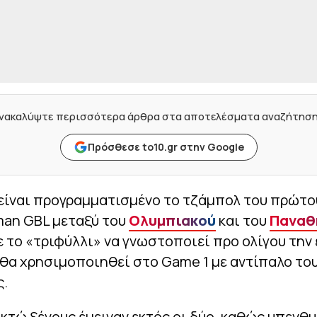
νακαλύψτε περισσότερα άρθρα στα αποτελέσματα αναζήτησ
Πρόσθεσε to10.gr στην Google
 είναι προγραμματισμένο το τζάμπολ του πρώτο
man GBL μεταξύ του
Ολυμπιακού
και του
Παναθ
ε το «τριφύλλι» να γνωστοποιεί προ ολίγου την
θα χρησιμοποιηθεί στο Game 1 με αντίπαλο το
ς.
κτώ ξένους έμειναν εκτός οι δύο, καθώς υπενθ