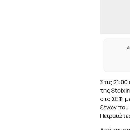
Α
Στις 21:00
της Stoixi
στο ΣΕΦ, μ
ξένων που 
Πειραιώτε
Από τους ο