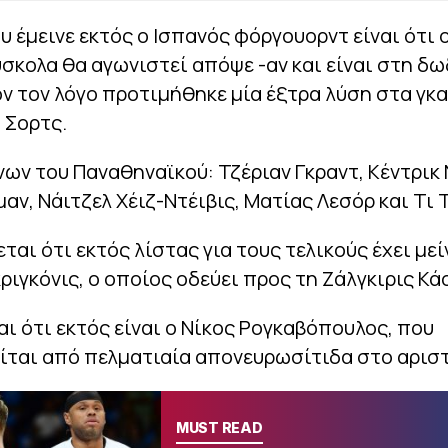
υ έμεινε εκτός ο Ισπανός φόργουορντ είναι ότι
σκολα θα αγωνιστεί απόψε -αν και είναι στη δ
τόν τον λόγο προτιμήθηκε μία έξτρα λύση στα γκα
ι Σορτς.
νων του Παναθηναϊκού: Τζέριαν Γκραντ, Κέντρικ 
αν, Νάιτζελ Χέιζ-Ντέιβις, Ματίας Λεσόρ και Τι 
ται ότι εκτός λίστας για τους τελικούς έχει μεί
ριγκόνις, ο οποίος οδεύει προς τη Ζάλγκιρις Κά
ι ότι εκτός είναι ο Νίκος Ρογκαβόπουλος, που
ίται από πελματιαία απονευρωσίτιδα στο αριστ
MUST READ