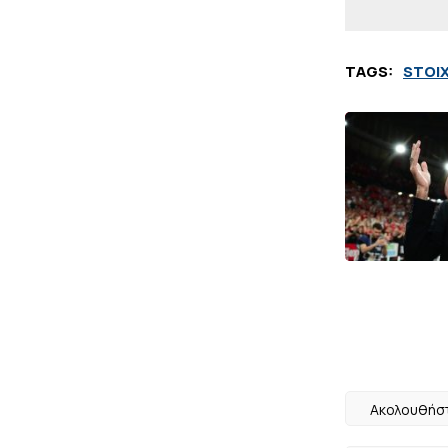
TAGS:
STOI
Ακολουθήστ