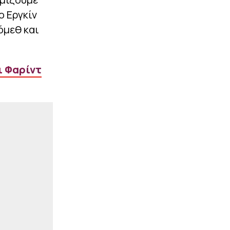
«Πάντα, Παντού, Παρών»:
ΠΑΕ και ΚΑΕ ΑΕΚ δεν
ο Εργκίν
ξεχνούν τον Μιχάλη
όμεθ και
Κατσούρη (pics)
|
PREMIER LEAGUE
09:33
«Μπαμ» από τη
ι Φαρίντ
Λίβερπουλ: Παίρνει τον
Αραούχο από την
Μπαρτσελόνα
ΠΕΡΙΣΣΟΤΕΡΑ