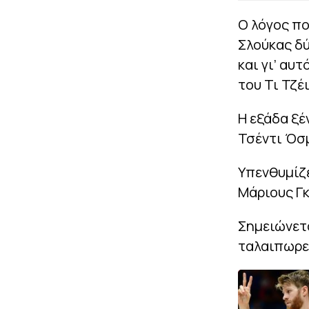
Ο λόγος πο
Σλούκας δύ
και γι’ αυ
του Τι Τζέ
Η εξάδα ξέ
Τσέντι Όσμ
Υπενθυμίζε
Μάριους Γκ
Σημειώνετα
ταλαιπωρε