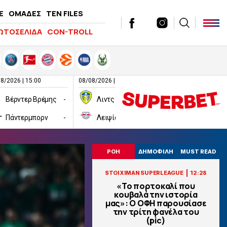
E
ΟΜΑΔΕΣ
TEN FILES
ΩΤΟΣΕΛΙΔΑ
CON-TROLL
8/2026 | 15:00
08/08/2026 | 16:00
08/08/2026 | 16:00
Βέρντερ Βρέμης
-
Λιντς
-
Πάντερμπορν
-
Λειψία
-
Χαλ
ΡΟΗ
ΔΗΜΟΦΙΛΗ
MUST READ
|
STOIXIMAN SUPERLEAGUE
12:28
«Το πορτοκαλί που
κουβαλά την ιστορία
μας»: Ο ΟΦΗ παρουσίασε
την τρίτη φανέλα του
(pic)