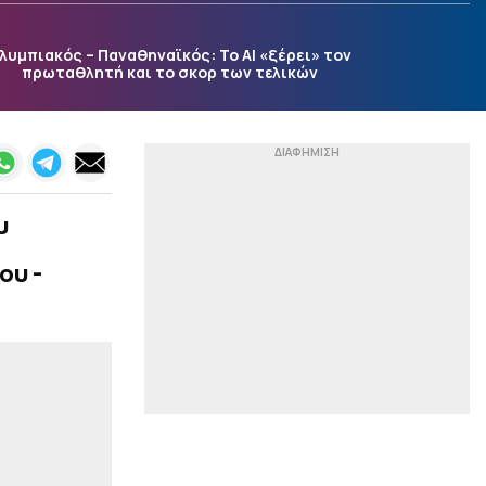
Εντυπωσίασε ο ανιψιός
του Γιασικεβίτσιους: Τι
έκανε στην πρεμιέρα του
λυμπιακός – Παναθηναϊκός: Το AI «ξέρει» τον
Eurobasket U16 (vid)
πρωταθλητή και το σκορ των τελικών
|
NBA
11:10
Στα βήματα του Καντέρ:
Ο Γουάιτ θέλει να
συμμετάσχει στο Draft
του WNBA (vid)
υ
|
EUROLEAGUE
11:06
Ντόμινο εξελίξεων με
ου -
Ντουμπάι και Ολυμπιακό:
Πώς εμπλέκονται
Γουόκαπ, Σενγκέλια και
Άντερσον (vid)
|
EUROLEAGUE
10:53
«Κορυφαίος στα coach
power rankings ο
Μπαρτζώκας – Σε ποια
θέση βρίσκεται ο
Ομπράντοβιτς»