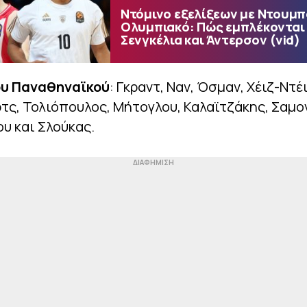
Ντόμινο εξελίξεων με Ντουμπά
Ολυμπιακό: Πώς εμπλέκονται
Σενγκέλια και Άντερσον (vid)
ου Παναθηναϊκού
: Γκραντ, Ναν, Όσμαν, Χέιζ-Ντέ
ρτς, Τολιόπουλος, Μήτογλου, Καλαϊτζάκης, Σαμ
υ και Σλούκας.