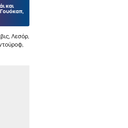
ι και
 Γουόκαπ,
ιβις, Λεσόρ,
οντούροφ,