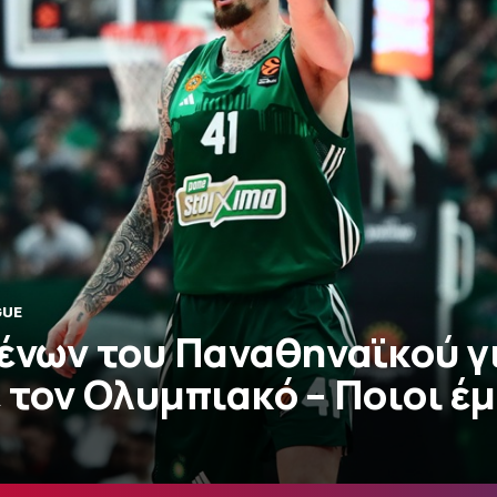
GUE
ξένων του Παναθηναϊκού γ
 τον Ολυμπιακό – Ποιοι έμ