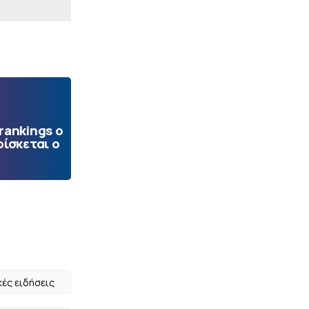
rankings ο
ίσκεται ο
κές ειδήσεις