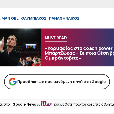
XIMAN GBL
ΟΛΥΜΠΙΑΚΟΣ
ΠΑΝΑΘΗΝΑΙΚΟΣ
MUST READ
«Κορυφαίος στα coach power 
Μπαρτζώκας – Σε ποια θέση βρ
Ομπράντοβιτς»
Προσθήκη ως προτεινόμενη πηγή στη Google
ε στο
Google News
και μάθετε πρώτοι όλες τις αθλητι