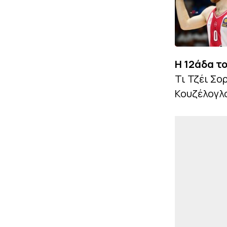
Η 12άδα τ
Τι Τζέι Σο
Κουζέλογλο