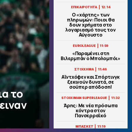
|
ΕΠΙΚΑΙΡΟΤΗΤΑ
12:14
Ο «χάρτης» των
πληρωμών: Ποιοι θα
δουν χρήματα στο
λογαριασμό τους τον
Αύγουστο
|
EUROLEAGUE
11:59
«Παραμένει στη
Βιλερμπάν ο Μπολομπόι»
|
ΣΤΟΙΧΗΜΑ
11:46
Αϊντχόφεν και Σπόρτινγκ
ξεκινούν δυνατά, σε
σούπερ απόδοση!
ια το
|
STOIXIMAN SUPERLEAGUE
11:32
ειναν
Άρης: Με νέα πρόσωπα
κόντρα στον
Πανσερραϊκό
|
ΜΠΑΣΚΕΤ
11:19