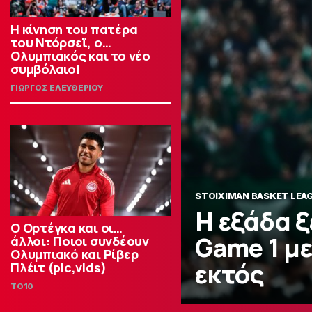
Η κίνηση του πατέρα
του Ντόρσεϊ, ο…
Ολυμπιακός και το νέο
συμβόλαιο!
ΓΙΩΡΓΟΣ ΕΛΕΥΘΕΡΙΟΥ
STOIXIMAN BASKET LEA
Η εξάδα 
Ο Ορτέγκα και οι…
Game 1 με
άλλοι: Ποιοι συνδέουν
Ολυμπιακό και Ρίβερ
εκτός
Πλέιτ (pic,vids)
TO10