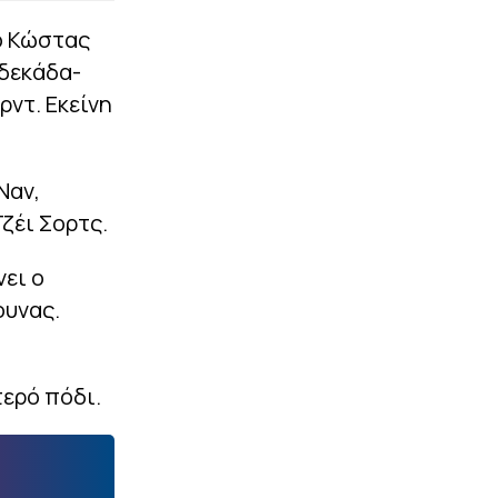
 ο Κώστας
ωδεκάδα-
ρντ. Εκείνη
Ναν,
Τζέι Σορτς.
νει ο
ουνας.
ερό πόδι.