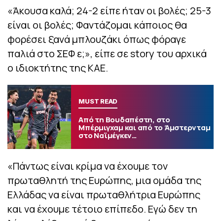
«Άκουσα καλά; 24-2 είπε ήταν οι βολές; 25-3
είναι οι βολές; Φαντάζομαι κάποιος θα
φορέσει ξανά μπλουζάκι όπως φόραγε
παλιά στο ΣΕΦ ε;», είπε σε story του αρχικά
ο ιδιοκτήτης της ΚΑΕ.
MUST READ
Από τη Βουδαπέστη, στο
Μπέρμιγχαμ και από το Άμστερνταμ
στο Ναϊμέγκεν…
«Πάντως είναι κρίμα να έχουμε τον
πρωταθλητή της Ευρώπης, μια ομάδα της
Ελλάδας να είναι πρωταθλήτρια Ευρώπης
και να έχουμε τέτοιο επίπεδο. Εγώ δεν τη