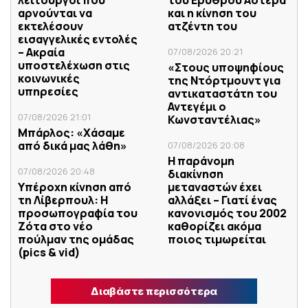
αρνούνται να
και η κίνηση του
εκτελέσουν
ατζέντη του
εισαγγελικές εντολές
– Ακραία
07/08/2026 20:21
υποστελέχωση στις
«Στους υποψηφίους
κοινωνικές
της Ντόρτμουντ για
υπηρεσίες
αντικαταστάτη του
Αντεγέμι ο
07/08/2026 21:01
Κωνσταντέλιας»
Μπάρλος: «Χάσαμε
από δικά μας λάθη»
07/08/2026 20:08
Η παράνομη
07/08/2026 20:48
διακίνηση
Υπέροχη κίνηση από
μεταναστών έχει
τη Λίβερπουλ: Η
αλλάξει – Γιατί ένας
προσωπογραφία του
κανονισμός του 2002
Ζότα στο νέο
καθορίζει ακόμα
πούλμαν της ομάδας
ποιος τιμωρείται
(pics & vid)
Διαβάστε περισσότερα