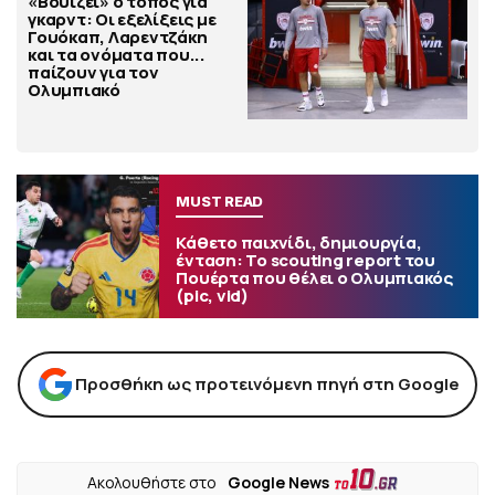
«Βουίζει» ο τόπος για
γκαρντ: Οι εξελίξεις με
Γουόκαπ, Λαρεντζάκη
και τα ονόματα που...
παίζουν για τον
Ολυμπιακό
MUST READ
Κάθετο παιχνίδι, δημιουργία,
ένταση: Το scouting report του
Πουέρτα που θέλει ο Ολυμπιακός
(pic, vid)
Προσθήκη ως προτεινόμενη πηγή στη Google
Ακολουθήστε στο
Google News