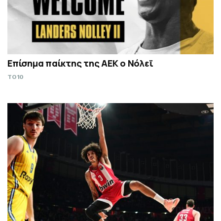
Επίσημα παίκτης της ΑΕΚ ο Νόλεϊ
TO10