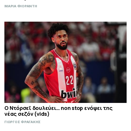
ΜΑΡΙΑ ΦΙΟΡΑΝΤΗ
Ο Ντόρσεϊ δουλεύει… non stop ενόψει της
νέας σεζόν (vids)
ΓΙΩΡΓΟΣ ΦΡΑΓΑΚΗΣ