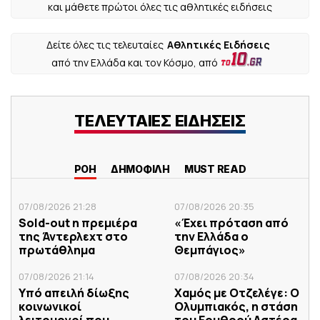
και μάθετε πρώτοι όλες τις αθλητικές ειδήσεις
Δείτε όλες τις τελευταίες
Αθλητικές Ειδήσεις
από την Ελλάδα και τον Κόσμο, από
ΤΕΛΕΥΤΑΙΕΣ ΕΙΔΗΣΕΙΣ
ΡΟΗ
ΔΗΜΟΦΙΛΗ
MUST READ
07/08/2026 21:28
07/08/2026 20:35
Sold-out η πρεμιέρα
«Έχει πρόταση από
της Άντερλεχτ στο
την Ελλάδα ο
πρωτάθλημα
Θεμπάγιος»
07/08/2026 21:14
07/08/2026 20:34
Υπό απειλή δίωξης
Χαμός με Οτζελέγε: Ο
κοινωνικοί
Ολυμπιακός, η στάση
λειτουργοί που
του Ερυθρού Αστέρα