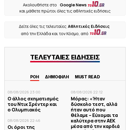
Ακολουθήστε στο
Google News
και μάθετε πρώτοι όλες τις αθλητικές ειδήσεις
Δείτε όλες τις τελευταίες
Αθλητικές Ειδήσεις
από την Ελλάδα και τον Κόσμο, από
ΤΕΛΕΥΤΑΙΕΣ ΕΙΔΗΣΕΙΣ
ΡΟΗ
ΔΗΜΟΦΙΛΗ
MUST READ
08/08/2026 23:00
08/08/2026 22:12
Ο άλλος σχηματισμός
Μόρας: «Ήταν
του Ντικ Σρέντερ και
δύσκολο τεστ, αλλά
ο Ολυμπιακός
ήταν αυτό που
θέλαμε – Εύχομαι τα
καλύτερα στην ΑΕΚ
08/08/2026 22:46
μέσα από την καρδιά
Οι όροι της