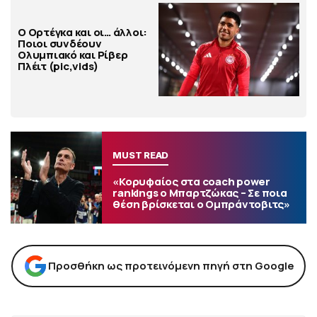
Ο Ορτέγκα και οι… άλλοι:
Ποιοι συνδέουν
Ολυμπιακό και Ρίβερ
Πλέιτ (pic,vids)
MUST READ
«Κορυφαίος στα coach power
rankings ο Μπαρτζώκας – Σε ποια
θέση βρίσκεται ο Ομπράντοβιτς»
Προσθήκη ως προτεινόμενη πηγή στη Google