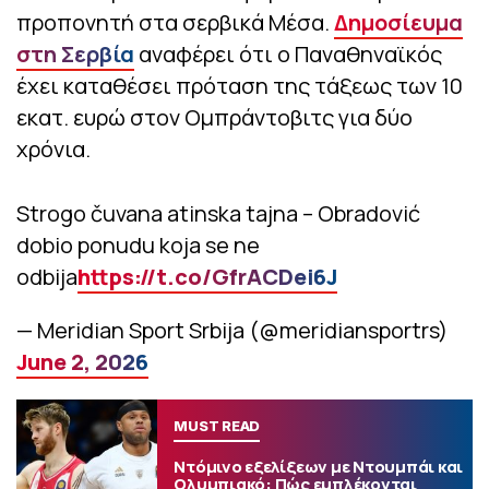
προπονητή στα σερβικά Μέσα.
Δημοσίευμα
στη Σερβία
αναφέρει ότι ο Παναθηναϊκός
έχει καταθέσει πρόταση της τάξεως των 10
εκατ. ευρώ στον Ομπράντοβιτς για δύο
χρόνια.
Strogo čuvana atinska tajna – Obradović
dobio ponudu koja se ne
odbija
https://t.co/GfrACDei6J
— Meridian Sport Srbija (@meridiansportrs)
June 2, 2026
MUST READ
Ντόμινο εξελίξεων με Ντουμπάι και
Ολυμπιακό: Πώς εμπλέκονται