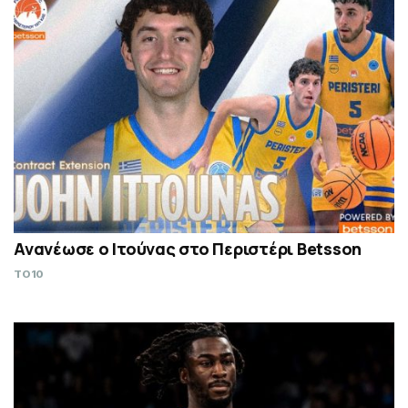
Ανανέωσε ο Ιτούνας στο Περιστέρι Betsson
TO10