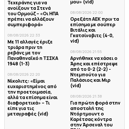
μου» (vid)
Τεχεράνης για να
ανοίξουν τα Στενά
08/08/2026 22:00
του Ορμούζ – «Οι ΗΠΑ
πρέπει να αλλάξουν
Ορεξάτη ΑΕΚ πριν τα
συμπεριφορά»
επίσημα με σούπερ
Βιτάλις και
Γκατσίνοβιτς (4-0,
08/08/2026 22:33
vid)
Με 11 αλλαγές έριξε
τριάρα πριν τη
08/08/2026 21:55
ρεβάνς με τον
Παναθηναϊκό η ΤΣΣΚΑ
Αρνήθηκε να χάσει ο
1948 (1-3)
Άρης και επέστρεψε
από το 0-2 (2-2) -
Ντεμπούτο για
08/08/2026 22:20
Παλάσιος και Μιρ
Νίκολιτς: «Είμαι
(vid)
ευχαριστημένος από
την προετοιμασία,
08/08/2026 21:38
αλλά τα επίσημα είναι
διαφορετικά» – Τι
Για πρώτη φορά στην
είπε για τις
αποστολή της
μεταγραφές (vid)
Ντόρτμουντ ο
Καρέτσας κόντρα
στην Άρσεναλ του