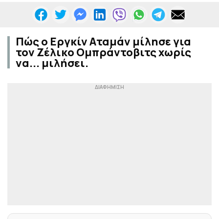
Πώς ο Εργκίν Αταμάν μίλησε για
τον Ζέλικο Ομπράντοβιτς χωρίς
να... μιλήσει.