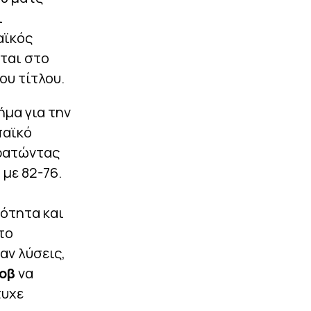
ι
αϊκός
εται στο
ου τίτλου.
ήμα για την
παϊκό
κρατώντας
 με 82-76.
ότητα και
το
αν λύσεις,
νοβ
να
τυχε