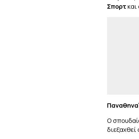
Σπορτ
και
Παναθηναϊ
Ο σπουδαί
διεξαχθεί 