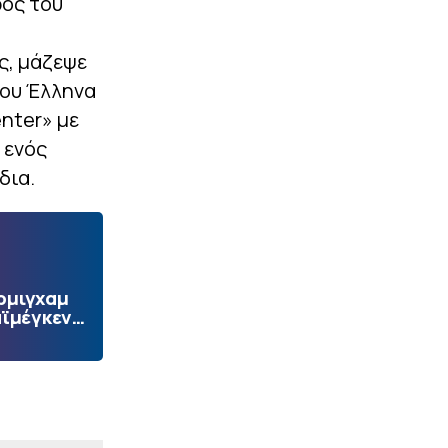
ρος του
ς, μάζεψε
του Έλληνα
enter» με
 ενός
δια.
ρμιγχαμ
αϊμέγκεν…