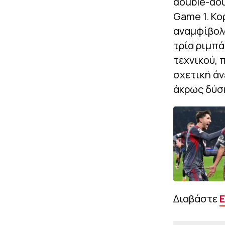
double-dou
Game 1. Κο
αναμφίβολα
τρία ριμπά
τεχνικού, 
σχετική άν
άκρως δύσ
Διαβάστε