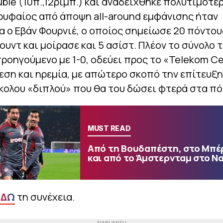
ble (10π.,12ριμπ.) και αναδείχθηκε πολυτιμότε
ρυφαίος από άποψη all-around εμφάνισης ήταν
 ο Εβάν Φουρνιέ, ο οποίος σημείωσε 20 πόντου
ουντ και μοίρασε και 5 ασίστ. Πλέον το σύνολο 
προηγούμενο με 1-0, οδεύει προς το «Telekom C
εση και ηρεμία, με απώτερο σκοπό την επίτευξη
κολου «διπλού» που θα του δώσει φτερά στα πό
MUST READ
Από τη Βουδαπέστη, στο Μπέ
και από το Άμστερνταμ στο Ν
ΕΔΩ
τη συνέχεια.