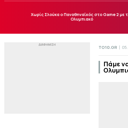
Χωρίς Σλούκα ο Παναθηναϊκός στο Game 2 με 
Ολυμπιακό
TO10.GR
05
Πάμε να
Ολυμπια