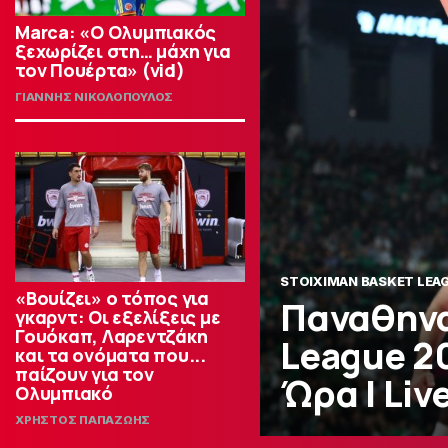
Marca: «Ο Ολυμπιακός
ξεχωρίζει στη… μάχη για
τον Πουέρτα» (vid)
ΓΙΑΝΝΗΣ ΝΙΚΟΛΟΠΟΥΛΟΣ
STOIXIMAN BASKET LEA
«Βουίζει» ο τόπος για
Παναθηνα
γκαρντ: Οι εξελίξεις με
Γουόκαπ, Λαρεντζάκη
League 20
και τα ονόματα που...
παίζουν για τον
Ώρα | Liv
Ολυμπιακό
ΧΡΗΣΤΟΣ ΠΑΠΑΖΩΗΣ