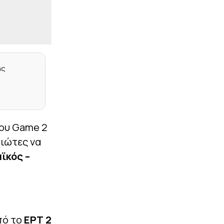
διαγωνισμού για την
ενεργειακή αναβάθμιση
του ΣΕΦ
|
CHAMPIONS LEAGUE
14:53
Μέχρι τη Δευτέρα (10/8)
τα εισιτήρια της ρεβάνς
ης
του Ολυμπιακού με τη
Ναϊμέγκεν
|
EUROLEAGUE
14:51
Το σχόλιο του
Μπόλντγουιν για τη
του Game 2
μεταγραφή του Έβανς
στη Ζαλγκίρις
αιώτες να
ϊκός –
|
ΑΛΛΑ ΣΠΟΡ
14:39
Βοηθός ασφαλείας
κατηγορείται ότι έκανε
σαμποτάζ σε αγώνα
powerlifting λόγω
ρατσισμού! – Κινδυνεύει
με φυλάκιση
πό το
ΕΡΤ 2