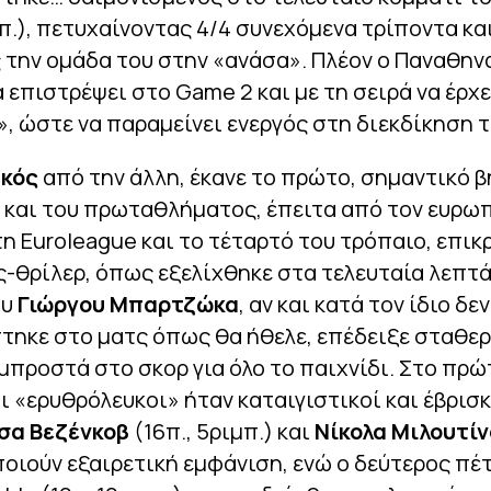
μπ.), πετυχαίνοντας 4/4 συνεχόμενα τρίποντα κα
 την ομάδα του στην «ανάσα». Πλέον ο Παναθην
α επιστρέψει στο Game 2 και με τη σειρά να έρχ
, ώστε να παραμείνει ενεργός στη διεκδίκηση τ
κός
από την άλλη, έκανε το πρώτο, σημαντικό β
 και του πρωταθλήματος, έπειτα από τον ευρω
η Euroleague και το τέταρτό του τρόπαιο, επι
ς-θρίλερ, όπως εξελίχθηκε στα τελευταία λεπτά
ου
Γιώργου Μπαρτζώκα
, αν και κατά τον ίδιο δεν
τηκε στο ματς όπως θα ήθελε, επέδειξε σταθερ
μπροστά στο σκορ για όλο το παιχνίδι. Στο πρώ
ι «ερυθρόλευκοι» ήταν καταιγιστικοί και έβρισκ
σα Βεζένκοβ
(16π., 5ριμπ.) και
Νίκολα Μιλουτί
ιούν εξαιρετική εμφάνιση, ενώ ο δεύτερος πέ