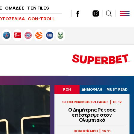
E
ΟΜΑΔΕΣ
TEN FILES
ΩΤΟΣΕΛΙΔΑ
CON-TROLL
ΡΟΗ
ΔΗΜΟΦΙΛΗ
MUST READ
|
STOIXIMAN SUPERLEAGUE
16:12
Ο Δημήτρης Ρέτσος
επέστρεψε στον
Ολυμπιακό
|
ΠΟΔΟΣΦΑΙΡΟ
16:11