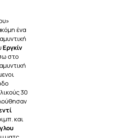
ου»
ακόμη ένα
 αμυντική
υ
Εργκίν
ίσω στο
 αμυντική
μενοι
οδο
λικούς 30
ολούθησαν
εντί
ριμπ. και
γλου
υ ματς