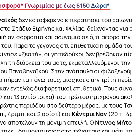
σφορά* Γνωριμίας με έως 6150 Δώρα*
αϊκός
δεν κατάφερε να επικρατήσει του «αιωνί
στο Στάδιο Ειρήνης και Φιλίας, δείχνοντας για 
κή ανισορροπία και αδυναμία σε ό,τι αφορά την
 του. Παρά το γεγονός ότι επιθετικά η ομάδα το
κίνησε «ζεστή», οι γηπεδούχοι δεν βρέθηκαν π
όλη τη διάρκεια του ματς, εκμεταλλευόμενοι την
ου Παναθηναϊκού. Στην ανάπαυλα οι φιλοξενού
α πήραν τα πάνω τους, μιας και στην τρίτη περί
αν εντελώς διαφορετικοί επιθετικά. Τους συνο
7 και 13 αντίστοιχα) του πρώτου ημιχρόνου ακ
πρώτης περιόδου στο δεύτερο μέρος, με τους
Τσ
., 4ριμπ. και 2 ασίστ) και
Κέντρικ Ναν
(20π., 4
 να αποτελούν τη μόνιμη απειλή. Ο
Ντίνος Μήτο
τηκε… δαιμονισμένος στο τελευταίο κομμάτι το