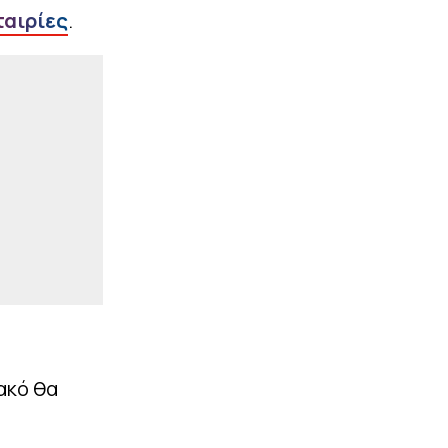
|
ταιρίες
.
ΣΤΟΙΧΗΜΑ
14:26
Το βάρος σε Βέλγιο και
Πορτογαλία!
|
ΣΠΟΡ
14:13
Α.Σ Άρης: «Η ισονομία δεν
είναι διαπραγματεύσιμη»
ΠΕΡΙΣΣΟΤΕΡΑ
ακό θα