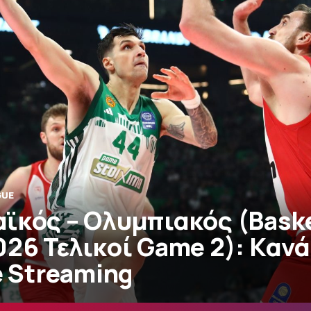
GUE
ϊκός – Ολυμπιακός (Bask
26 Τελικοί Game 2): Κανάλ
e Streaming