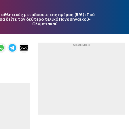
Μπέρμιγχαμ και από το
Άμστερνταμ στο
Ναϊμέγκεν…
 αθλητικές μεταδόσεις της ημέρας (5/6): Πού
θα δείτε τον δεύτερο τελικό Παναθηναϊκού-
|
ΕΘΝΙΚΕΣ ΟΜΑΔΕΣ
15:29
Ολυμπιακού
Live streaming: Ισπανία -
Ελλάδα (Eurobasket U16)
|
STOIXIMAN SUPERLEAGUE
15:17
Γιαννούλης: «Δεν βλέπω
την ώρα να παίξω,
στόχος το Champions
League» (vid)
|
ΕΠΙΚΑΙΡΟΤΗΤΑ
15:04
Ακριβές διακοπές: Η
Ελλάδα στις χώρες με τα
υψηλότερα ποσοστά
οικονομικής αδυναμίας
|
EUROLEAGUE
14:53
Καμία ανησυχία στον
Ολυμπιακό για την
ακύρωση του