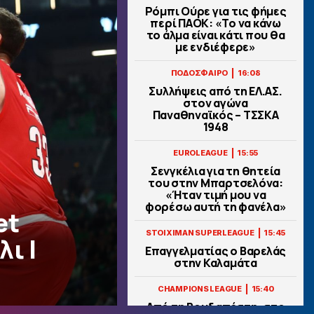
Ρόμπι Ούρε για τις φήμες
περί ΠΑΟΚ: «Το να κάνω
το άλμα είναι κάτι που θα
με ενδιέφερε»
|
ΠΟΔΟΣΦΑΙΡΟ
16:08
Συλλήψεις από τη ΕΛ.ΑΣ.
στον αγώνα
Παναθηναϊκός – ΤΣΣΚΑ
1948
|
EUROLEAGUE
15:55
Σενγκέλια για τη θητεία
του στην Μπαρτσελόνα:
«Ήταν τιμή μου να
φορέσω αυτή τη φανέλα»
et
|
STOIXIMAN SUPERLEAGUE
15:45
ι |
Επαγγελματίας ο Βαρελάς
στην Καλαμάτα
|
CHAMPIONS LEAGUE
15:40
Από τη Βουδαπέστη, στο