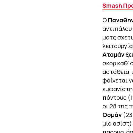
Smash Προ
Ο
Παναθην
αντιπάλου 
ματς σχετι
λειτουργία
Αταμάν
ξε
σκορ καθ’ 
αστάθεια τ
φαίνεται ν
εμφανίστηκ
πόντους (1
οι 28 της 
Οσμάν
(23π
μία ασίστ)
παρουσιάσ