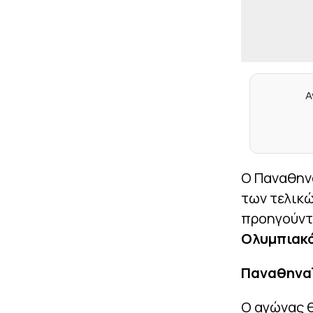
Α
Ο Παναθην
των τελικώ
προηγούντα
Ολυμπιακός
Παναθηναϊ
Ο αγώνας 