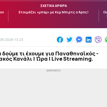
ΣΧΕΤΙΚΑ ΑΡΘΡΑ
τον
Ετοιμάζει «μπαμ» με Κεμ Μπιρτς ο Άρης!
Οι
.06.2026-13:23
 δούμε τι έχουμε για Παναθηναϊκός -
κός Κανάλι | Ώρα | Live Streaming.