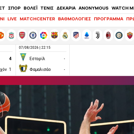
ΕΤ
ΣΠΟΡ
ΒΟΛΕΪ
ΤΕΝΙΣ
ΔΕΚΑΡΙΑ
ANONYMOUS
WATCH M
LIFEWITNESS
ΝΙ
LIVE
MATCHCENTER
ΒΑΘΜΟΛΟΓΙΕΣ
ΠΡΟΓΡΑΜΜΑ
ΠΡ
07/08/2026 | 22:15
4
Εστορίλ
-
ιχόν
1
Φαμαλισάο
-