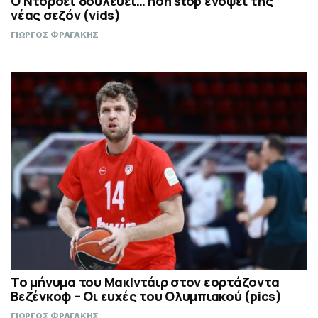
Ο Ντόρσεϊ δουλεύει… non stop ενόψει της
νέας σεζόν (vids)
ΓΙΩΡΓΟΣ ΦΡΑΓΑΚΗΣ
Το μήνυμα του ΜακΙντάιρ στον εορτάζοντα
Βεζένκοφ – Οι ευχές του Ολυμπιακού (pics)
ΓΙΩΡΓΟΣ ΦΡΑΓΑΚΗΣ