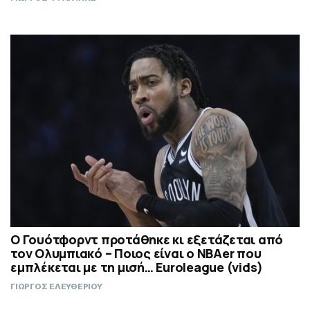
Ο Γουότφορντ προτάθηκε κι εξετάζεται από
τον Ολυμπιακό – Ποιος είναι ο ΝΒΑer που
εμπλέκεται με τη μισή… Euroleague (vids)
ΓΙΩΡΓΟΣ ΕΛΕΥΘΕΡΙΟΥ