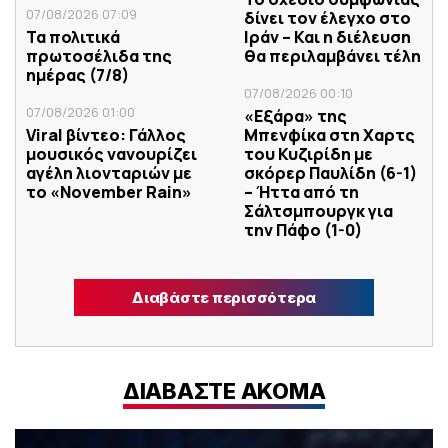
07/08/2026 07:09
δίνει τον έλεγχο στο
Τα πολιτικά
Ιράν – Και η διέλευση
πρωτοσέλιδα της
θα περιλαμβάνει τέλη
ημέρας (7/8)
07/08/2026 00:10
07/08/2026 01:00
«Εξάρα» της
Viral βίντεο: Γάλλος
Μπενφίκα στη Χαρτς
μουσικός νανουρίζει
του Κυζιρίδη με
αγέλη λιονταριών με
σκόρερ Παυλίδη (6-1)
το «November Rain»
– Ήττα από τη
Σάλτσμπουργκ για
την Πάφο (1-0)
Διαβάστε περισσότερα
ΔΙΑΒΑΣΤΕ ΑΚΟΜΑ