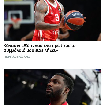
Κάνααν: «Ξύπνησα ένα πρωί και το
συμβόλαιό μου είχε λήξει»
ΓΙΩΡΓΟΣ ΒΑΣΙΛΗΣ