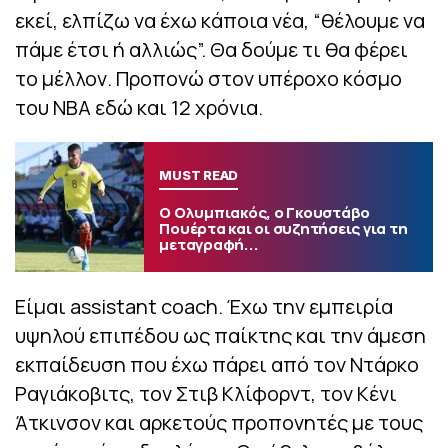
εκεί, ελπίζω να έχω κάποια νέα, “θέλουμε να
πάμε έτσι ή αλλιώς”. Θα δούμε τι θα φέρει
το μέλλον. Προπονώ στον υπέροχο κόσμο
του NBA εδώ και 12 χρόνια.
MUST READ
Ο Ολυμπιακός, ο Γκουστάβο
Πουέρτα και οι συζητήσεις για τη
μεταγραφή...
Είμαι assistant coach. Έχω την εμπειρία
υψηλού επιπέδου ως παίκτης και την άμεση
εκπαίδευση που έχω πάρει από τον Ντάρκο
Ραγιάκοβιτς, τον Στιβ Κλίφορντ, τον Κένι
Άτκινσον και αρκετούς προπονητές με τους