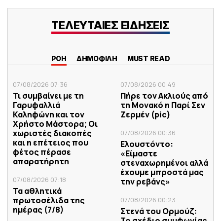
ΤΕΛΕΥΤΑΙΕΣ ΕΙΔΗΣΕΙΣ
ΡΟΗ
ΔΗΜΟΦΙΛΗ
MUST READ
07/08/2026 07:36
07/08/2026 00:49
Τι συμβαίνει με τη
Πήρε τον Ακλιούς από
Γαρυφαλλιά
τη Μονακό η Παρί Σεν
Καληφώνη και τον
Ζερμέν (pic)
Χρήστο Μάστορα; Οι
χωριστές διακοπές
07/08/2026 00:36
και η επέτειος που
Ελουστόντο:
φέτος πέρασε
«Είμαστε
απαρατήρητη
στεναχωρημένοι αλλά
έχουμε μπροστά μας
07/08/2026 07:18
την ρεβάνς»
Τα αθλητικά
πρωτοσέλιδα της
07/08/2026 00:23
ημέρας (7/8)
Στενά του Ορμούζ:
Το σχέδιο συμφωνίας