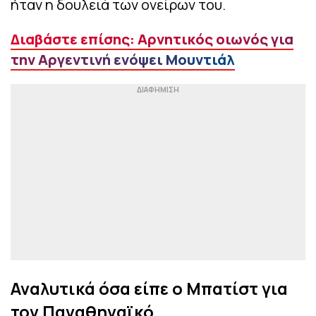
ήταν η δουλειά των ονείρων του.
Διαβάστε επίσης: Αρνητικός οιωνός για
την Αργεντινή ενόψει Μουντιάλ
Αναλυτικά όσα είπε ο Μπατίστ για
τον Παναθηναϊκό