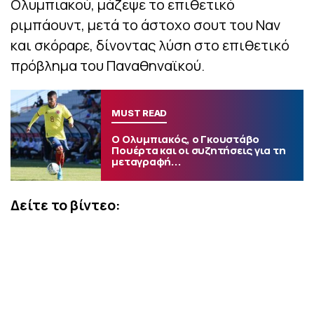
Ολυμπιακού, μάζεψε το επιθετικό
ριμπάουντ, μετά το άστοχο σουτ του Ναν
και σκόραρε, δίνοντας λύση στο επιθετικό
πρόβλημα του Παναθηναϊκού.
MUST READ
Ο Ολυμπιακός, ο Γκουστάβο
Πουέρτα και οι συζητήσεις για τη
μεταγραφή...
Δείτε το βίντεο: