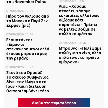
06/08/2026 23:57
το «November Rain»
Λίσι: «Χάσαμε
πέναλτι, χάσαμε
07/08/2026 00:49
ευκαιρίες, αλλά ίσως
Πήρε τον Ακλιούς από
αξίζαμε κάτι
τη Μονακό η Παρί Σεν
παραπάνω – Πρέπει
Ζερμέν (pic)
να βελτιωθούμε σε
πολλά κομμάτια»
07/08/2026 00:36
Ελουστόντο:
06/08/2026 23:40
«Είμαστε
Μπρούνο: «Παλέψαμε
στεναχωρημένοι αλλά
πολύ για τη νίκη, αλλά
έχουμε μπροστά μας
απλά είναι το πρώτο
την ρεβάνς»
ημίχρονο»
07/08/2026 00:23
Στενά του Ορμούζ:
Το σχέδιο συμφωνίας
δίνει τον έλεγχο στο
Ιράν – Και η διέλευση
θα περιλαμβάνει τέλη
Διαβάστε περισσότερα