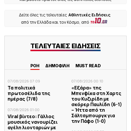
Δείτε όλες τις τελευταίες
Αθλητικές Ειδήσεις
από την Ελλάδα και τον Κόσμο, από
ΤΕΛΕΥΤΑΙΕΣ ΕΙΔΗΣΕΙΣ
ΡΟΗ
ΔΗΜΟΦΙΛΗ
MUST READ
07/08/2026 07:09
07/08/2026 00:10
Τα πολιτικά
«Εξάρα» της
πρωτοσέλιδα της
Μπενφίκα στη Χαρτς
ημέρας (7/8)
του Κυζιρίδη με
σκόρερ Παυλίδη (6-1)
– Ήττα από τη
07/08/2026 01:00
Σάλτσμπουργκ για
Viral βίντεο: Γάλλος
την Πάφο (1-0)
μουσικός νανουρίζει
αγέλη λιονταριών με