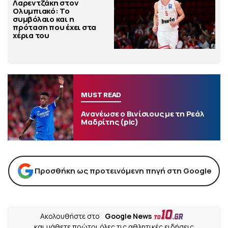
Λαρεντζάκη στον
Ολυμπιακό: Το
συμβόλαιο και η
πρόταση που έχει στα
χέρια του
MUST READ
Ανανέωσε ο Βινίσιους με τη Ρεάλ
Μαδρίτης (pic)
Προσθήκη ως προτεινόμενη πηγή στη Google
Ακολουθήστε στο
Google News
και μάθετε πρώτοι όλες τις αθλητικές ειδήσεις