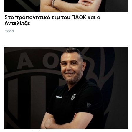
Στο προπονητικό τιμ του ΠΑΟΚ και ο
Αντελίτζε
TO10