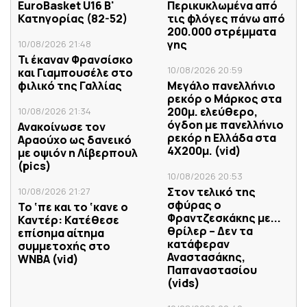
EuroBasket U16 Β'
Περικυκλωμένα από
Κατηγορίας (82-52)
τις φλόγες πάνω από
200.000 στρέμματα
γης
10/08/2026 21:48
Τι έκαναν Φρανσίσκο
10/08/2026 20:59
και Γιαμπουσέλε στο
φιλικό της Γαλλίας
Μεγάλο πανελλήνιο
ρεκόρ ο Μάρκος στα
200μ. ελεύθερο,
10/08/2026 21:34
όγδοη με πανελλήνιο
Ανακοίνωσε τον
ρεκόρ η Ελλάδα στα
Αραούχο ως δανεικό
4Χ200μ. (vid)
με οψιόν η Λίβερπουλ
(pics)
10/08/2026 20:53
Στον τελικό της
10/08/2026 21:27
σφύρας ο
Το ‘πε και το ‘κανε ο
Φραντζεσκάκης με...
Καντέρ: Κατέθεσε
θρίλερ – Δεν τα
επίσημα αίτημα
κατάφεραν
συμμετοχής στο
Αναστασάκης,
WNBA (vid)
Παπαναστασίου
(vids)