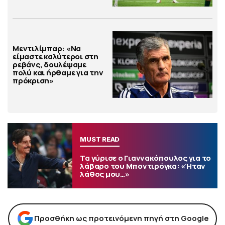
Μεντιλίμπαρ: «Να
είμαστε καλύτεροι στη
ρεβάνς, δουλέψαμε
πολύ και ήρθαμε για την
πρόκριση»
MUST READ
Τα γύρισε ο Γιαννακόπουλος για το
λάβαρο του Μποντιρόγκα: «Ήταν
λάθος μου…»
Προσθήκη ως προτεινόμενη πηγή στη Google