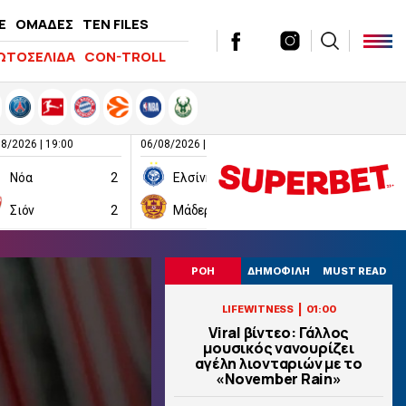
E
ΟΜΑΔΕΣ
TEN FILES
ΩΤΟΣΕΛΙΔΑ
CON-TROLL
8/2026 | 19:00
06/08/2026 | 19:00
06/08/2026 | 19:00
Νόα
2
Ελσίνκι
1
Σιόν
2
Μάδεργουελ
1
Ραπίντ Βιέ
ΡΟΗ
ΔΗΜΟΦΙΛΗ
MUST READ
|
LIFEWITNESS
01:00
Viral βίντεο: Γάλλος
μουσικός νανουρίζει
αγέλη λιονταριών με το
«November Rain»