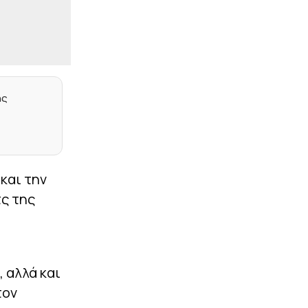
έδαφος για τη 10η θέση η
Ελλάδα, απομακρύνθηκαν
Τσεχία και Πολωνία
|
ΕΠΙΚΑΙΡΟΤΗΤΑ
23:27
Σύλληψη αστυνομικού
στη Μύκονο – Οδηγούσε
επικίνδυνα και αρνήθηκε
ης
να σταματήσει σε έλεγχο
συναδέλφων του
|
EUROPA LEAGUE
23:14
Σκόραρε από την άσπρη
βούλα ο Παυλίδης (vid)
και την
τς της
|
PRE SEASON
23:13
Φιλική ήττα για τον
Ατρόμητο από την ΑΕ
Λεμεσού (1-2)
|
NBA
23:05
 αλλά και
Θα παλέψει για τη θέση
τον
του στους Νάγκετς ο
Γουόκερ