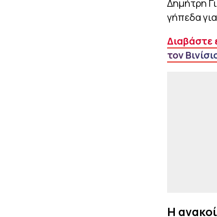
Δημήτρη Γ
γήπεδα για
Διαβάστε ε
τον Βινίσιο
Η ανακο