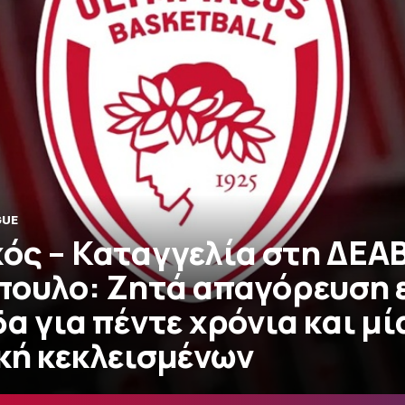
GUE
ός – Καταγγελία στη ΔΕΑΒ
πουλο: Ζητά απαγόρευση 
α για πέντε χρόνια και μί
κή κεκλεισμένων