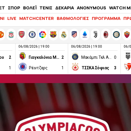
ΕΤ
ΣΠΟΡ
ΒΟΛΕΪ
ΤΕΝΙΣ
ΔΕΚΑΡΙΑ
ANONYMOUS
WATCH M
LIFEWITNESS
ΝΙ
LIVE
MATCHCENTER
ΒΑΘΜΟΛΟΓΙΕΣ
ΠΡΟΓΡΑΜΜΑ
ΠΡ
06/08/2026 | 19:00
06/08/2026 | 19:00
06/0
ου
2
Γιαγκελόνια Μπιάλιστοκ
2
Μακάμπι Τελ Αβίβ
0
1
Ρέιντζερς
1
ΤΣΣΚΑ Σόφιας
3