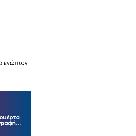
α ενώπιον
Πουέρτα
γραφή...