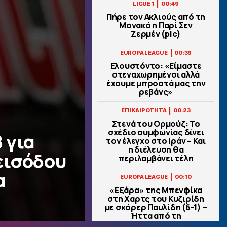
|
LIGUE 1
00:49
Πήρε τον Ακλιούς από τη
Μονακό η Παρί Σεν
Ζερμέν (pic)
|
EUROPA LEAGUE
00:36
Ελουστόντο: «Είμαστε
στεναχωρημένοι αλλά
έχουμε μπροστά μας την
ρεβάνς»
|
ΕΠΙΚΑΙΡΟΤΗΤΑ
00:23
Στενά του Ορμούζ: Το
σχέδιο συμφωνίας δίνει
 για
τον έλεγχο στο Ιράν – Και
η διέλευση θα
εισόδου
περιλαμβάνει τέλη
α
|
EUROPA LEAGUE
00:10
«Εξάρα» της Μπενφίκα
στη Χαρτς του Κυζιρίδη
με σκόρερ Παυλίδη (6-1) –
Ήττα από τη
Σάλτσμπουργκ για την