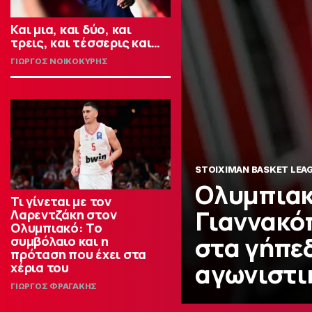
Και μια, και δύο, και
τρεις, και τέσσερις και…
ΓΙΩΡΓΟΣ ΝΟΙΚΟΚΥΡΗΣ
STOIXIMAN BASKET LEA
Ολυμπιακ
Τι γίνεται με τον
Γιαννακό
Λαρεντζάκη στον
Ολυμπιακό: Το
στα γήπεδ
συμβόλαιο και η
πρόταση που έχει στα
αγωνιστι
χέρια του
ΓΙΩΡΓΟΣ ΦΡΑΓΑΚΗΣ