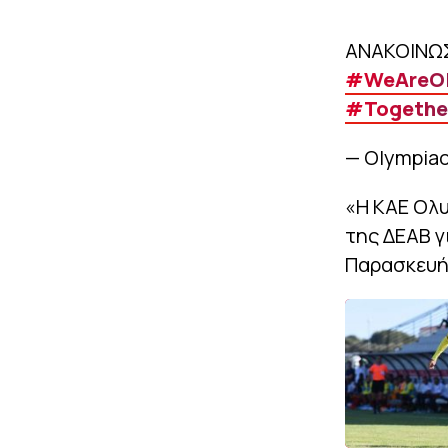
ΑΝΑΚΟΙΝΩ
#WeAreOl
#Togethe
— Olympia
«Η ΚΑΕ Ολ
της ΔΕΑΒ γ
Παρασκευή