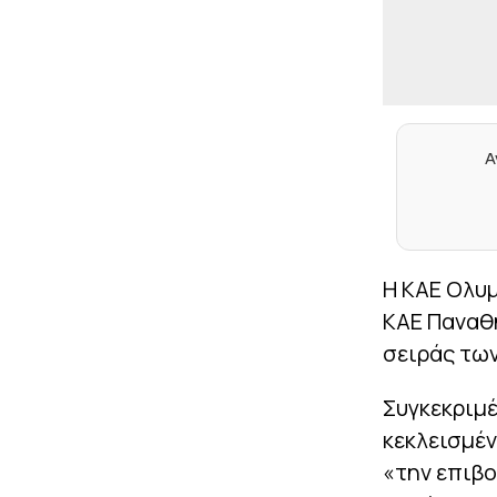
Α
Η ΚΑΕ Ολυμ
ΚΑΕ Παναθη
σειράς των
Συγκεκριμέ
κεκλεισμέν
«την επιβο