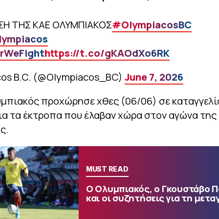
ΣΗ ΤΗΣ ΚΑΕ ΟΛΥΜΠΙΑΚΟΣ
#OlympiacosBC
ympiacos
rWeFight
https://t.co/gKAOdXo6RK
cos B.C. (@Olympiacos_BC)
June 7, 2026
υμπιακός προχώρησε χθες (06/06) σε καταγγελί
ια τα έκτροπα που έλαβαν χώρα στον αγώνα της
ς.
MUST READ
Ο Ολυμπιακός, ο Γκουστάβο 
και οι συζητήσεις για τη μετα