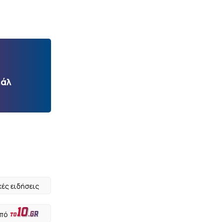
εάλ
κές ειδήσεις
από