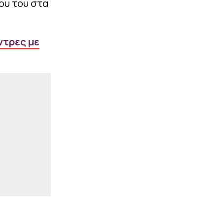
ου του στα
|
UEFA CONFERENCE LEAGUE
23:03
ΠΑΟΚ: Οι υποψήφιοι
αντίπαλοί του στα πλέι
ντρες με
οφ του Conference
League, αν αποκλειστεί
από την Άντερλεχτ
|
STOIXIMAN SUPERLEAGUE
22:59
«Εξετάζει την
περίπτωση του Τζέιλεν
Μπλέσα ο Ολυμπιακός»
(vids)
ΠΕΡΙΣΣΟΤΕΡΑ