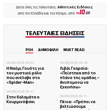
Δείτε όλες τις τελευταίες
Αθλητικές Ειδήσεις
από την Ελλάδα και τον Κόσμο, από
ΤΕΛΕΥΤΑΙΕΣ ΕΙΔΗΣΕΙΣ
ΡΟΗ
ΔΗΜΟΦΙΛΗ
MUST READ
06/08/2026 00:54
06/08/2026 00:26
Η Ναόμι Γουότς για
Λιβάι Γκαρσία:
τον μυστικό ρόλο
«Πείστηκα από το
που ανέλαβε στο
πλάνο της ομάδας –
«Spider-Man»
Ανυπομονώ να
ξεκινήσω»
06/08/2026 00:41
06/08/2026 00:17
Στην Καλαμάτα ο
Κουρμινόφσκι
Πένια: «Πρέπει να
βελτιώσουμε