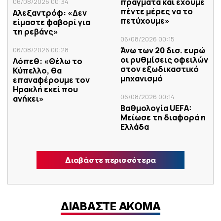
πράγματα και έχουμε
06/08/2026 00:34
πέντε μέρες να το
Αλεξαντρόφ: «Δεν
πετύχουμε»
είμαστε φαβορί για
τη ρεβάνς»
06/08/2026 00:15
Άνω των 20 δισ. ευρώ
06/08/2026 00:28
οι ρυθμίσεις οφειλών
Λόπεθ: «Θέλω το
στον εξωδικαστικό
Κύπελλο, θα
μηχανισμό
επαναφέρουμε τον
Ηρακλή εκεί που
06/08/2026 00:14
ανήκει»
Βαθμολογία UEFA:
Μείωσε τη διαφορά η
Ελλάδα
Διαβάστε περισσότερα
ΔΙΑΒΑΣΤΕ ΑΚΟΜΑ