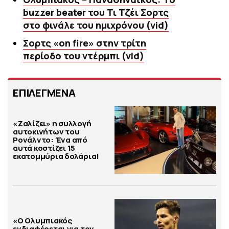
buzzer beater του Τι Τζέι Σορτς
στο φινάλε του ημιχρόνου (vid)
Σορτς «on fire» στην τρίτη
περίοδο του ντέρμπι (vid)
ΕΠΙΛΕΓΜΕΝΑ
«Ζαλίζει» η συλλογή
αυτοκινήτων του
Ρονάλντο: Ένα από
αυτά κοστίζει 15
εκατομμύρια δολάρια!
«Ο Ολυμπιακός
ενδιαφέρεται για τον