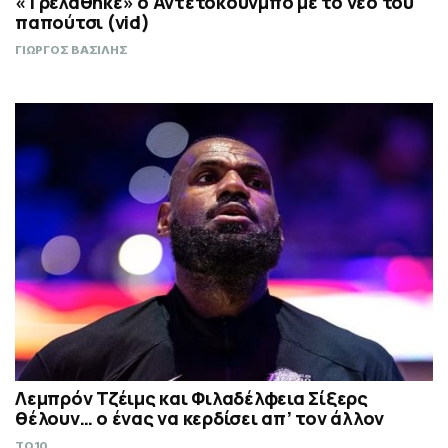
«Τρελάθηκε» ο Αντετοκούνμπο με το νέο του
παπούτσι (vid)
ΓΙΩΡΓΟΣ ΒΑΣΙΛΗΣ
Λεμπρόν Τζέιμς και Φιλαδέλφεια Σίξερς
θέλουν… ο ένας να κερδίσει απ’ τον άλλον
TO10