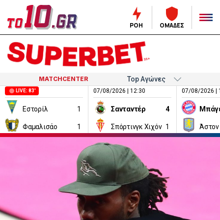
ΡΟΗ
ΟΜΑΔΕΣ
MATCHCENTER
07/08/2026 | 12:30
07/08/2026 | 
LIVE: 83'
Εστορίλ
1
Σανταντέρ
4
Μπάγ
Φαμαλισάο
1
Σπόρτινγκ Χιχόν
1
Άστον