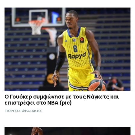
Ο Γουόκερ συμφώνησε με τους Νάγκετς και
επιστρέφει στο NBA (pic)
ΓΙΩΡΓΟΣ ΦΡΑΓΑΚΗΣ