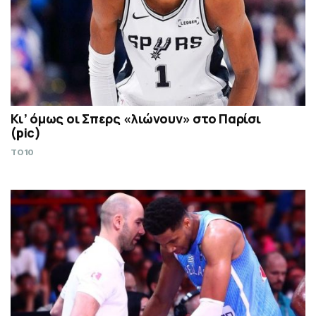
Κι’ όμως οι Σπερς «λιώνουν» στο Παρίσι
(pic)
TO10