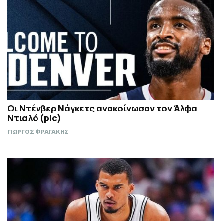
Οι Ντένβερ Νάγκετς ανακοίνωσαν τον Άλφα
Ντιαλό (pic)
ΓΙΩΡΓΟΣ ΦΡΑΓΑΚΗΣ