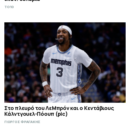
TO10
Στο πλευρό του ΛεΜπρόν και ο Κεντάβιους
Κάλντγουελ-Πόουπ (pic)
ΓΙΩΡΓΟΣ ΦΡΑΓΑΚΗΣ