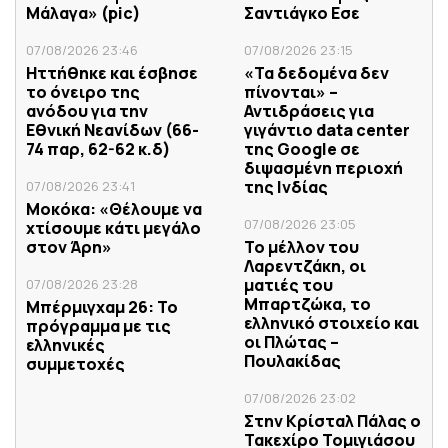
Μάλαγα» (pic)
Σαντιάγκο Εσε
07/08/2026 23:46
07/08/2026 23:15
Ηττήθηκε και έσβησε
«Τα δεδομένα δεν
το όνειρο της
πίνονται» –
ανόδου για την
Αντιδράσεις για
Εθνική Νεανίδων (66-
γιγάντιο data center
74 παρ, 62-62 κ.δ)
της Google σε
διψασμένη περιοχή
της Ινδίας
07/08/2026 23:41
Μοκόκα: «Θέλουμε να
07/08/2026 23:05
χτίσουμε κάτι μεγάλο
στον Άρη»
Το μέλλον του
Λαρεντζάκη, οι
ματιές του
07/08/2026 23:28
Μπαρτζώκα, το
Μπέρμιγχαμ 26: Το
ελληνικό στοιχείο και
πρόγραμμα με τις
οι Πλώτας –
ελληνικές
Πουλακίδας
συμμετοχές
07/08/2026 23:02
Στην Κρίσταλ Πάλας ο
Τακεχίρο Τομιγιάσου