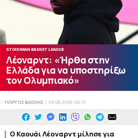
STOIXIMAN BASKET LEAGUE
Λέοναρντ: «Ήρθα στην
Ελλάδα για να υποστηρίξω
τον Ολυμπιακό»
ΓΙΩΡΓΟΣ ΒΑΣΙΛΗΣ
09.06.2026-00:13
Ο Καουάι Λέοναρντ μίλησε για