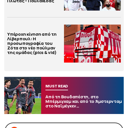
Πλώτας – Πουλακίδας
Υπέροχη κίνηση από τη
Λίβερπουλ: Η
προσωπογραφία του
Ζότα στο νέο πούλμαν
της ομάδας (pics & vid)
MUST READ
Από τη Βουδαπέστη, στο
Μπέρμιγχαμ και από το Άμστερνταμ
στο Ναϊμέγκεν…