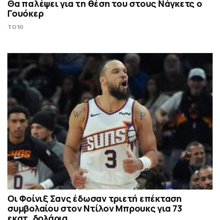
Θα παλέψει για τη θέση του στους Νάγκετς ο
Γουόκερ
TO10
Οι Φοίνιξ Σανς έδωσαν τριετή επέκταση
συμβολαίου στον Ντίλον Μπρουκς για 73
εκατ. δολάρια