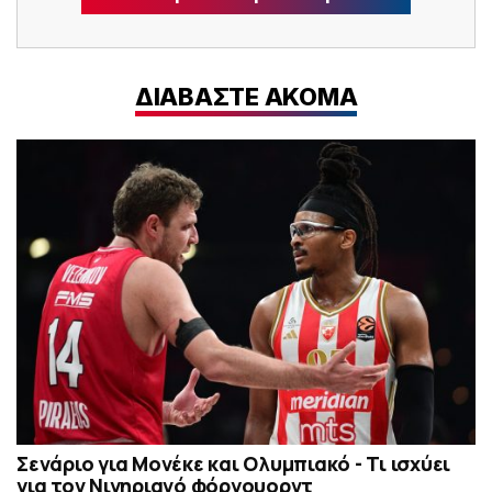
ΔΙΑΒΑΣΤΕ ΑΚΟΜΑ
Σενάριο για Μονέκε και Ολυμπιακό - Τι ισχύει
για τον Νιγηριανό φόργουορντ