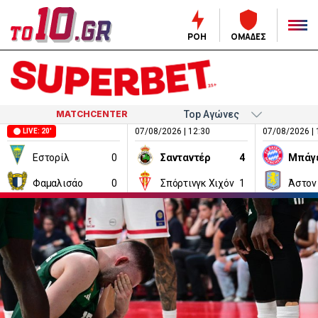
ΡΟΗ
ΟΜΑΔΕΣ
MATCHCENTER
07/08/2026 | 12:30
07/08/2026 | 
LIVE: 20'
Εστορίλ
0
Σανταντέρ
4
Μπάγ
Φαμαλισάο
0
Σπόρτινγκ Χιχόν
1
Άστον