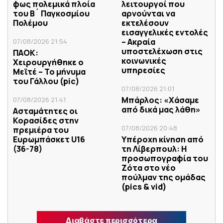
φως πολεμικά πλοία
λειτουργοί που
του Β´ Παγκοσμίου
αρνούνται να
Πολέμου
εκτελέσουν
εισαγγελικές εντολές
– Ακραία
07/08/2026 21:54
υποστελέχωση στις
ΠΑΟΚ:
κοινωνικές
Χειρουργήθηκε ο
υπηρεσίες
Μεϊτέ – Το μήνυμα
του Γάλλου (pic)
07/08/2026 21:01
Μπάρλος: «Χάσαμε
07/08/2026 21:41
από δικά μας λάθη»
Ασταμάτητες οι
Κορασίδες στην
07/08/2026 20:48
πρεμιέρα του
Ευρωμπάσκετ U16
Υπέροχη κίνηση από
(36-78)
τη Λίβερπουλ: Η
προσωπογραφία του
Ζότα στο νέο
πούλμαν της ομάδας
(pics & vid)
Διαβάστε περισσότερα