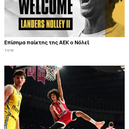
Επίσημα παίκτης της ΑΕΚ ο Νόλεϊ
TO10