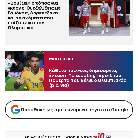
«Βουίζει» ο τόπος για
γκαρντ: Οι εξελίξεις με
Γουόκαπ, Λαρεντζάκη
και τα ονόματα που...
παίζουν για τον
Ολυμπιακό
MUST READ
Κάθετο παιχνίδι, δημιουργία,
ένταση: Το scouting report του
Πουέρτα που θέλει ο Ολυμπιακός
(pic, vid)
Προσθήκη ως προτεινόμενη πηγή στη Google
Ακολουθήστε στο
Google News