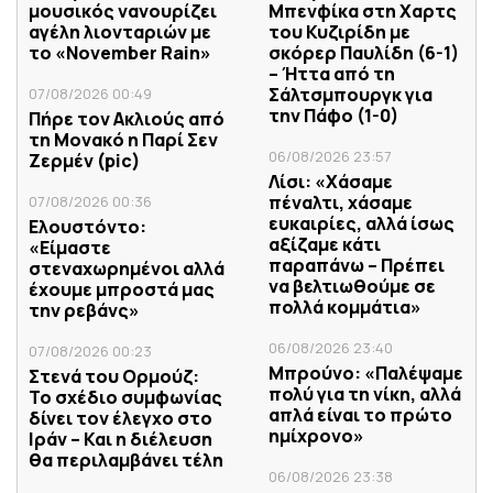
μουσικός νανουρίζει
Μπενφίκα στη Χαρτς
αγέλη λιονταριών με
του Κυζιρίδη με
το «November Rain»
σκόρερ Παυλίδη (6-1)
– Ήττα από τη
Σάλτσμπουργκ για
07/08/2026 00:49
την Πάφο (1-0)
Πήρε τον Ακλιούς από
τη Μονακό η Παρί Σεν
06/08/2026 23:57
Ζερμέν (pic)
Λίσι: «Χάσαμε
πέναλτι, χάσαμε
07/08/2026 00:36
ευκαιρίες, αλλά ίσως
Ελουστόντο:
αξίζαμε κάτι
«Είμαστε
παραπάνω – Πρέπει
στεναχωρημένοι αλλά
να βελτιωθούμε σε
έχουμε μπροστά μας
πολλά κομμάτια»
την ρεβάνς»
06/08/2026 23:40
07/08/2026 00:23
Μπρούνο: «Παλέψαμε
Στενά του Ορμούζ:
πολύ για τη νίκη, αλλά
Το σχέδιο συμφωνίας
απλά είναι το πρώτο
δίνει τον έλεγχο στο
ημίχρονο»
Ιράν – Και η διέλευση
θα περιλαμβάνει τέλη
06/08/2026 23:38