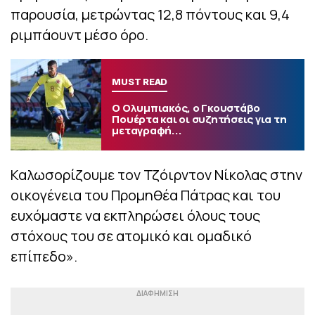
παρουσία, μετρώντας 12,8 πόντους και 9,4
ριμπάουντ μέσο όρο.
MUST READ
Ο Ολυμπιακός, ο Γκουστάβο
Πουέρτα και οι συζητήσεις για τη
μεταγραφή...
Καλωσορίζουμε τον Τζόιρντον Νίκολας στην
οικογένεια του Προμηθέα Πάτρας και του
ευχόμαστε να εκπληρώσει όλους τους
στόχους του σε ατομικό και ομαδικό
επίπεδο».