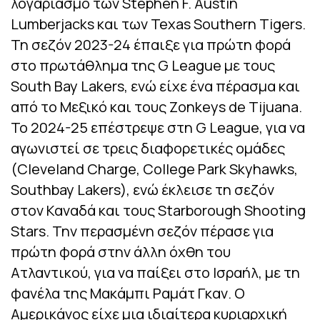
λογαριασμό των Stephen F. Austin
Lumberjacks και των Texas Southern Tigers.
Τη σεζόν 2023-24 έπαιξε για πρώτη φορά
στο πρωτάθλημα της G League με τους
South Bay Lakers, ενώ είχε ένα πέρασμα και
από το Μεξικό και τους Zonkeys de Tijuana.
Το 2024-25 επέστρεψε στη G League, για να
αγωνιστεί σε τρεις διαφορετικές ομάδες
(Cleveland Charge, College Park Skyhawks,
Southbay Lakers), ενώ έκλεισε τη σεζόν
στον Καναδά και τους Starborough Shooting
Stars. Την περασμένη σεζόν πέρασε για
πρώτη φορά στην άλλη όχθη του
Ατλαντικού, για να παίξει στο Ισραήλ, με τη
φανέλα της Μακάμπι Ραμάτ Γκαν. Ο
Αμερικάνος είχε μια ιδιαίτερα κυριαρχική