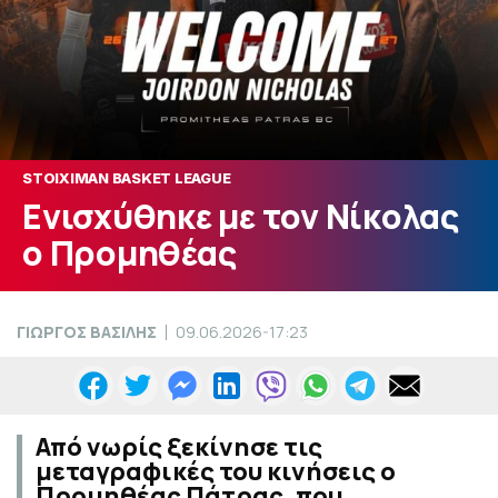
STOIXIMAN BASKET LEAGUE
Ενισχύθηκε με τον Νίκολας
ο Προμηθέας
ΓΙΩΡΓΟΣ ΒΑΣΙΛΗΣ
09.06.2026-17:23
Από νωρίς ξεκίνησε τις
μεταγραφικές του κινήσεις ο
Προμηθέας Πάτρας, που