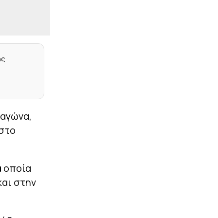
|
UEFA CONFERENCE LEAGUE
00:02
Νίστρουπ: «Έχουμε την
πίεση, αλλά δεν υπάρχει
κάτι άλλο για μας πέραν
της νίκης»
ης
|
PRE SEASON
23:52
Ασίστ Τζόλη, ήττα σε
φιλικό για την Άρσεναλ
(vid)
EUROPA CONFERENCE
 αγώνα,
|
23:49
LEAGUE
 στο
Γιάγκουσιτς: «Πρέπει να
παρουσιαστούμε
καλύτεροι στη
Βουλγαρία»
α οποία
|
UEFA CONFERENCE LEAGUE
23:43
και στην
Παναθηναϊκός: Η μέρα και
η ώρα του
επαναληπτικού αγώνα με
την ΤΣΣΚΑ 1948