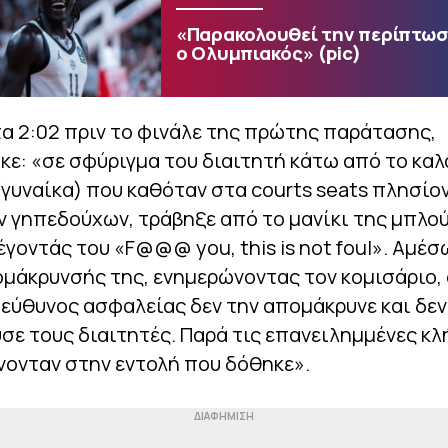
«Παρακολουθεί την περίπτωσ
ο Ολυμπιακός» (pic)
α 2:02 πριν το φινάλε της πρώτης παράτασης,
ε: «σε σφύριγμα του διαιτητή κάτω από το καλ
γυναίκα) που καθόταν στα courts seats πλησίο
 γηπεδούχων, τράβηξε από το μανίκι της μπλού
έγοντάς του «F@@@ you, this is not foul». Αμέ
μάκρυνσής της, ενημερώνοντας τον κομισάριο,
εύθυνος ασφαλείας δεν την απομάκρυνε και δεν
ε τους διαιτητές. Παρά τις επανειλημμένες κλή
νονταν στην εντολή που δόθηκε».