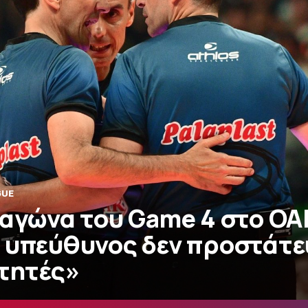
GUE
 αγώνα του Game 4 στο ΟΑ
 υπεύθυνος δεν προστάτε
ιτητές»