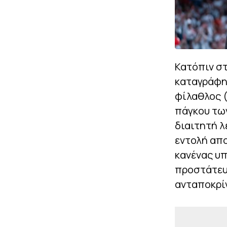
Κατόπιν στ
καταγράφηκ
φίλαθλος (
πάγκου των
διαιτητή λ
εντολή απο
κανένας υπ
προστάτευσ
ανταποκρί