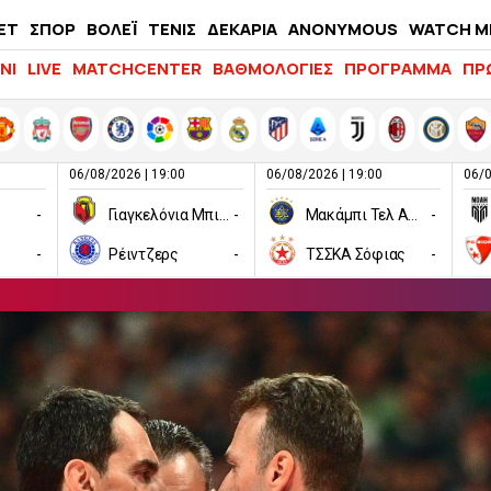
ΕΤ
ΣΠΟΡ
ΒΟΛΕΪ
ΤΕΝΙΣ
ΔΕΚΑΡΙΑ
ANONYMOUS
WATCH M
LIFEWITNESS
ΝΙ
LIVE
MATCHCENTER
ΒΑΘΜΟΛΟΓΙΕΣ
ΠΡΟΓΡΑΜΜΑ
ΠΡ
06/08/2026 | 19:00
06/08/2026 | 19:00
06/0
-
Γιαγκελόνια Μπιάλιστοκ
-
Μακάμπι Τελ Αβίβ
-
-
Ρέιντζερς
-
ΤΣΣΚΑ Σόφιας
-