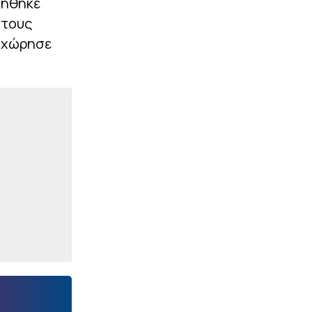
τήθηκε
|
UEFA CONFERENCE LEAGUE
23:40
 τους
Αποδοκιμασίες στο ΟΑΚΑ
ποχώρησε
μετά το φινάλε του
παιχνιδιού
ΠΕΡΙΣΣΟΤΕΡΑ