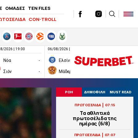
E
ΟΜΑΔΕΣ
TEN FILES
ΩΤΟΣΕΛΙΔΑ
CON-TROLL
8/2026 | 19:00
06/08/2026 | 19:00
06/08/2026 | 19:00
Νόα
-
Ελσίνκι
-
Σιόν
-
Μάδεργουελ
-
Ραπίντ Βιέν
ΡΟΗ
ΔΗΜΟΦΙΛΗ
MUST READ
|
ΠΡΩΤΟΣΕΛΙΔΑ
07:15
Τα αθλητικά
πρωτοσέλιδα της
ημέρας (6/8)
|
ΠΡΩΤΟΣΕΛΙΔΑ
07:07