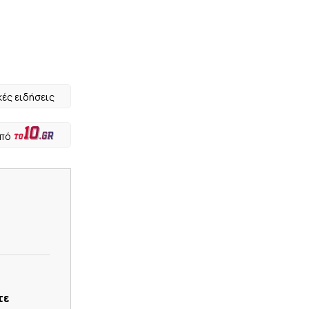
κές ειδήσεις
από
τε