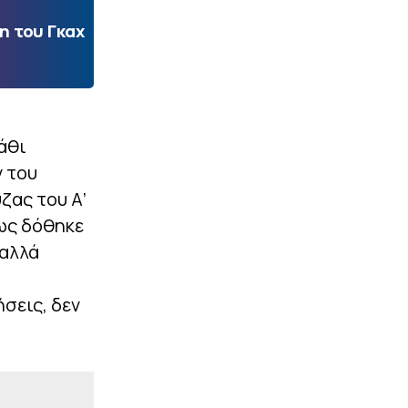
η του Γκαχ
άθι
ν του
ζας του Α’
σως δόθηκε
 αλλά
σεις, δεν