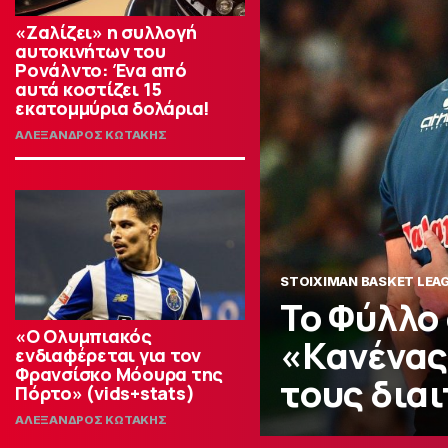
«Ζαλίζει» η συλλογή
αυτοκινήτων του
Ρονάλντο: Ένα από
αυτά κοστίζει 15
εκατομμύρια δολάρια!
ΑΛΕΞΑΝΔΡΟΣ ΚΩΤΑΚΗΣ
STOIXIMAN BASKET LEA
Το Φύλλο
«Ο Ολυμπιακός
«Κανένας
ενδιαφέρεται για τον
Φρανσίσκο Μόουρα της
τους δια
Πόρτο» (vids+stats)
ΑΛΕΞΑΝΔΡΟΣ ΚΩΤΑΚΗΣ