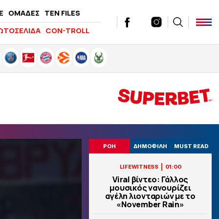
E
ΟΜΑΔΕΣ
TEN FILES
ΩΤΟΣΕΛΙΔΑ
CON-TROLL
ΡΟΗ
ΔΗΜΟΦΙΛΗ
MUST READ
|
LIFEWITNESS
01:00
Viral βίντεο: Γάλλος
μουσικός νανουρίζει
αγέλη λιονταριών με το
«November Rain»