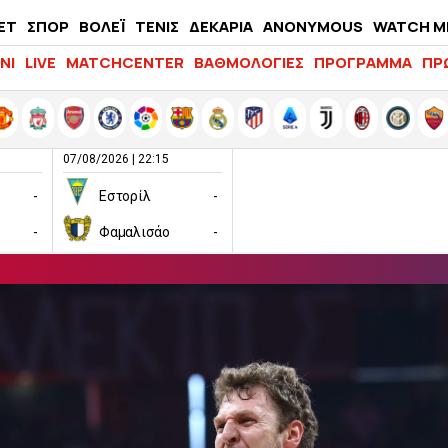
ΕΤ
ΣΠΟΡ
ΒΟΛΕΪ
ΤΕΝΙΣ
ΔΕΚΑΡΙΑ
ANONYMOUS
WATCH M
LIFEWITNESS
ΝΙ
LIVE
MATCHCENTER
ΒΑΘΜΟΛΟΓΙΕΣ
ΠΡΟΓΡΑΜΜΑ
ΠΡ
07/08/2026 | 22:15
-
Εστορίλ
-
-
Φαμαλισάο
-