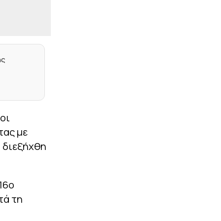
έδαφος για τη 10η θέση η
Ελλάδα, απομακρύνθηκαν
Τσεχία και Πολωνία
|
ΕΠΙΚΑΙΡΟΤΗΤΑ
23:27
Σύλληψη αστυνομικού
στη Μύκονο – Οδηγούσε
ης
επικίνδυνα και αρνήθηκε
να σταματήσει σε έλεγχο
συναδέλφων του
|
EUROPA LEAGUE
23:14
Σκόραρε από την άσπρη
οι
βούλα ο Παυλίδης (vid)
τας με
|
PRE SEASON
23:13
 διεξήχθη
Φιλική ήττα για τον
Ατρόμητο από την ΑΕ
Λεμεσού (1-2)
16ο
|
NBA
23:05
τά τη
Θα παλέψει για τη θέση
του στους Νάγκετς ο
Γουόκερ