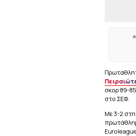
Α
Πρωταθλητ
Πειραιώτ
σκορ 89-8
στο ΣΕΦ.
Με 3-2 στη
πρωτάθλημα
Euroleagu