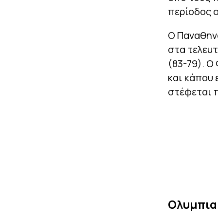
περίοδος ο
Ο Παναθην
στα τελευτ
(83-79). Ο
και κάπου 
στέφεται 
Ολυμπια