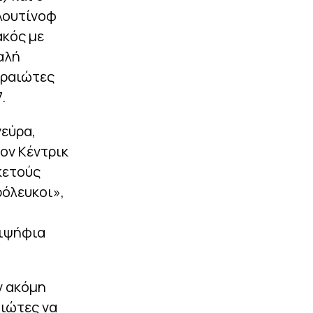
ιλουτίνοφ
ακός με
αλή
ιραιώτες
.
νεύρα,
ον Κέντρικ
κετούς
ρόλευκοι»,
διψήφια
ν ακόμη
αιώτες να