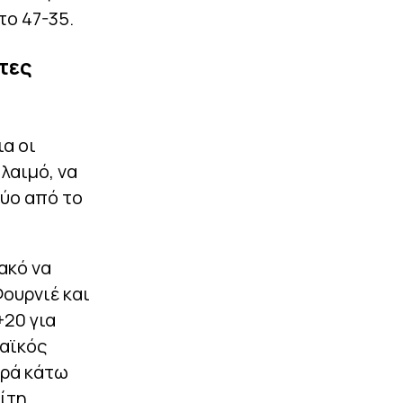
το 47-35.
τες
ια οι
λαιμό, να
δύο από το
ακό να
ουρνιέ και
+20 για
ναϊκός
ορά κάτω
ρίτη