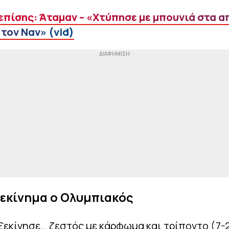
επίσης: Άταμαν – «Χτύπησε με μπουνιά στα 
 τον Ναν» (vid)
ξεκίνημα ο Ολυμπιακός
ξεκίνησε… ζεστός με κάρφωμα και τρίποντο (7-2