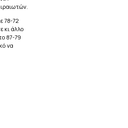
ειραιωτών.
ε 78-72
ε κι άλλο
το 87-79
κό να