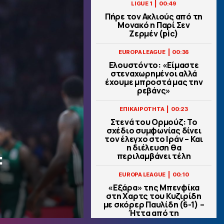
|
LIGUE 1
00:49
Πήρε τον Ακλιούς από τη
Μονακό η Παρί Σεν
Ζερμέν (pic)
|
EUROPA LEAGUE
00:36
Ελουστόντο: «Είμαστε
στεναχωρημένοι αλλά
έχουμε μπροστά μας την
ρεβάνς»
|
ΕΠΙΚΑΙΡΟΤΗΤΑ
00:23
Στενά του Ορμούζ: Το
σχέδιο συμφωνίας δίνει
τον έλεγχο στο Ιράν – Και
η διέλευση θα
:
περιλαμβάνει τέλη
|
EUROPA LEAGUE
00:10
«Εξάρα» της Μπενφίκα
στη Χαρτς του Κυζιρίδη
με σκόρερ Παυλίδη (6-1) –
Ήττα από τη
Σάλτσμπουργκ για την