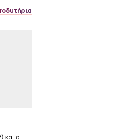
αποδυτήρια
|
UEFA CONFERENCE LEAGUE
23:03
ΠΑΟΚ: Οι υποψήφιοι
αντίπαλοί του στα πλέι
οφ του Conference
League, αν αποκλειστεί
από την Άντερλεχτ
|
STOIXIMAN SUPERLEAGUE
22:59
«Εξετάζει την
περίπτωση του Τζέιλεν
Μπλέσα ο Ολυμπιακός»
(vids)
ΠΕΡΙΣΣΟΤΕΡΑ
) και ο