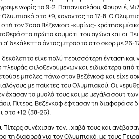
γραψε νωρίς το 9-2. Παπανικολάου, Φουρνιέ, Μ
 Ολυμπιακό στο +9, κάνοντας το 17-8. Ο Ολυμπι
στή τον Σάσα Βέζενκοφ -κυρίως- κράτησε μία κ
ταθερά στο πρώτο κομμάτι του αγώνα και οι Πε
ο α’ δεκάλεπτο όντας μπροστά στο σκορ με 26-17
 δεκάλεπτο είχε πολύ περισσότερη ένταση και 
 πλευράς φιλοξενούμενων και ειδικότερα από τ
ετούσε μπάλες πάνω στον Βεζένκοφ και είχε αρ
ιαλόγους με παίκτες του Ολυμπιακού. Οι «ερυθ
ν έχασαν το μυαλό τους και με μεγάλα σουτ των
ου, Πίτερς, Βεζένκοφ έφτασαν τη διαφορά σε 
ι στο +12 (38-26).
ι Πίτερς συνέχισαν τον… χαβά τους και ανέβασα
ο τη διαφορά για τον Ολυμπιακό, με τους Πειρ