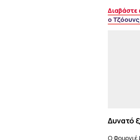
Διαβάστε 
ο Τζόουνς
Δυνατό 
Ο Φουρνιέ 