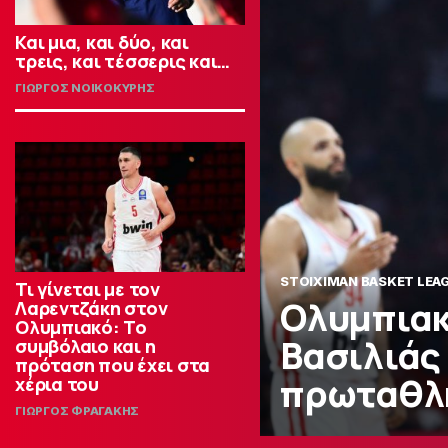
Και μια, και δύο, και
τρεις, και τέσσερις και…
ΓΙΩΡΓΟΣ ΝΟΙΚΟΚΥΡΗΣ
STOIXIMAN BASKET LEA
Τι γίνεται με τον
Ολυμπιακ
Λαρεντζάκη στον
Ολυμπιακό: Το
Βασιλιάς
συμβόλαιο και η
πρόταση που έχει στα
πρωταθλη
χέρια του
ΓΙΩΡΓΟΣ ΦΡΑΓΑΚΗΣ