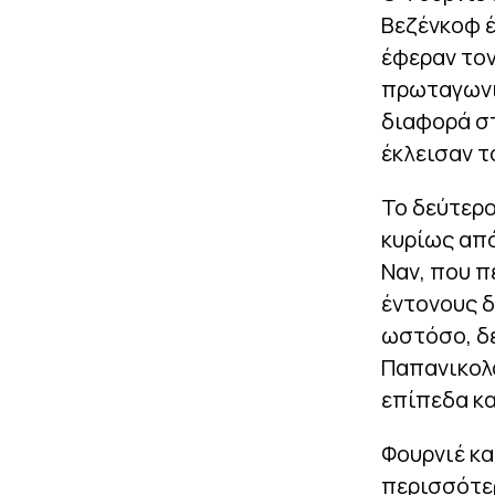
Βεζένκοφ έ
έφεραν τον
πρωταγωνι
διαφορά σ
έκλεισαν τ
Το δεύτερο
κυρίως από
Ναν, που π
έντονους δ
ωστόσο, δε
Παπανικολά
επίπεδα κα
Φουρνιέ κα
περισσότερ