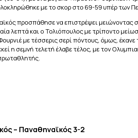
λοκληρώθηκε με το σκορ στο 69-59 υπέρ των Π
αϊκός προσπάθησε να επιστρέψει μειώνοντας σ
αία λεπτά και ο Τολιόπουλος με τρίποντο μείωσ
 Φουρνιέ με τέσσερις σερί πόντους, όμως, έκανε 
εκεί η σεμνή τελετή έλαβε τέλος, με τον Ολυμπια
πρωταθλητής.
κός – Παναθηναϊκός 3-2