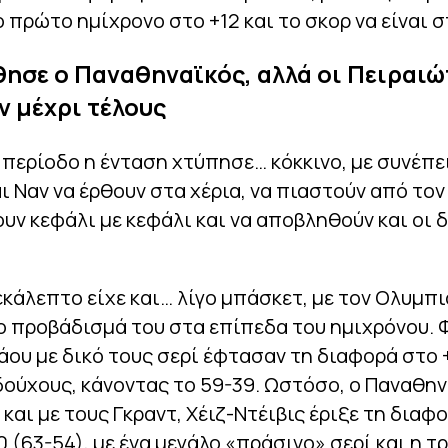
ο πρώτο ημίχρονο στο +12 και το σκορ να είναι σ
ησε ο Παναθηναϊκός, αλλά οι Πειραιώ
 μέχρι τέλους
 περίοδο η ένταση χτύπησε… κόκκινο, με συνέπε
ι Ναν να έρθουν στα χέρια, να πιαστούν από τον 
ν κεφάλι με κεφάλι και να αποβληθούν και οι 
εκάλεπτο είχε και… λίγο μπάσκετ, με τον Ολυμπι
ο προβάδισμά του στα επίπεδα του ημιχρόνου. Φ
ου με δικό τους σερί έφτασαν τη διαφορά στο 
ούχους, κάνοντας το 59-39. Ωστόσο, ο Παναθη
και με τους Γκραντ, Χέιζ-Ντέιβις έριξε τη διαφ
0 (63-54), με ένα μεγάλο «πράσινο» σερί και η τ