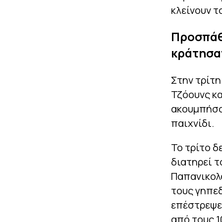
κλείνουν τ
Προσπάθ
κράτησαν
Στην τρίτη
Τζόουνς κα
ακουμπήσου
παιχνίδι.
Το τρίτο δ
διατηρεί τ
Παπανικολά
τους γηπεδ
επέστρεψε 
από τους 1