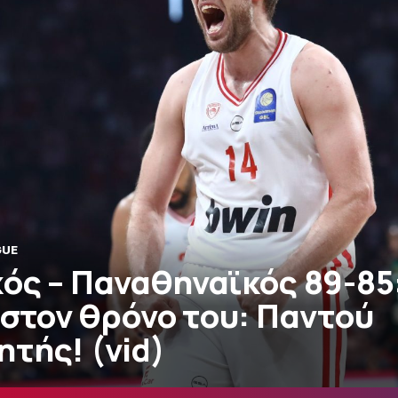
GUE
ός – Παναθηναϊκός 89-85
 στον θρόνο του: Παντού
τής! (vid)