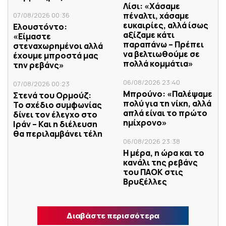
Λίσι: «Χάσαμε
πέναλτι, χάσαμε
07/08/2026 00:36
ευκαιρίες, αλλά ίσως
Ελουστόντο:
αξίζαμε κάτι
«Είμαστε
παραπάνω – Πρέπει
στεναχωρημένοι αλλά
να βελτιωθούμε σε
έχουμε μπροστά μας
πολλά κομμάτια»
την ρεβάνς»
06/08/2026 23:40
07/08/2026 00:23
Μπρούνο: «Παλέψαμε
Στενά του Ορμούζ:
πολύ για τη νίκη, αλλά
Το σχέδιο συμφωνίας
απλά είναι το πρώτο
δίνει τον έλεγχο στο
ημίχρονο»
Ιράν – Και η διέλευση
θα περιλαμβάνει τέλη
06/08/2026 23:38
Η μέρα, η ώρα και το
κανάλι της ρεβάνς
του ΠΑΟΚ στις
Βρυξέλλες
Διαβάστε περισσότερα