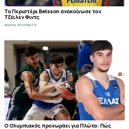
Το Περιστέρι Betsson ανακοίνωσε τον
Τζέιλεν Φιντς
ΜΑΡΙΑ ΦΙΟΡΑΝΤΗ
Ο Ολυμπιακός προχωράει για Πλώτα: Πώς