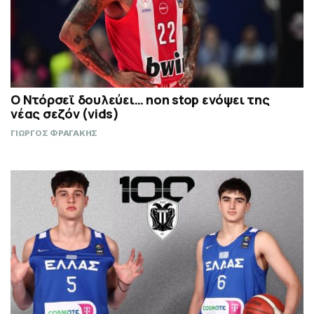
Ο Ντόρσεϊ δουλεύει… non stop ενόψει της
νέας σεζόν (vids)
ΓΙΩΡΓΟΣ ΦΡΑΓΑΚΗΣ