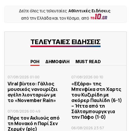
Δείτε όλες τις τελευταίες
Αθλητικές Ειδήσεις
από την Ελλάδα και τον Κόσμο, από
ΤΕΛΕΥΤΑΙΕΣ ΕΙΔΗΣΕΙΣ
ΡΟΗ
ΔΗΜΟΦΙΛΗ
MUST READ
07/08/2026 01:00
07/08/2026 00:10
Viral βίντεο: Γάλλος
«Εξάρα» της
μουσικός νανουρίζει
Μπενφίκα στη Χαρτς
αγέλη λιονταριών με
του Κυζιρίδη με
το «November Rain»
σκόρερ Παυλίδη (6-1)
– Ήττα από τη
Σάλτσμπουργκ για
07/08/2026 00:49
την Πάφο (1-0)
Πήρε τον Ακλιούς από
τη Μονακό η Παρί Σεν
06/08/2026 23:57
Ζερμέν (pic)