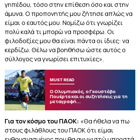
γηπέδου, τόσο στην επίθεση όσο και στην
άμυνα. Ο προπονητής μου ζήτησε απλώς να
είμαι ο εαυτός μου. Νομίζω ότι γνωρίζει
πολύ καλά τι μπορώ να προσφέρω. Οι
φιλοδοξίες μου θα είναι πάντα οι ίδιες: να
κερδίζω. Θέλω να βοηθήσω ώστε αυτός ο
σύλλογος να γνωρίσει επιτυχίες».
MUST READ
Ο Ολυμπιακός, ο Γκουστάβο
Πουέρτα και οι συζητήσεις για τη
μεταγραφή...
Για τον κόσμο του ΠΑΟΚ:
«Θα ήθελα να πω
στους φιλάθλους του ΠΑΟΚ ότι είμαι
ενθουσιασμένος που θα αγωνιστώ μπροστά