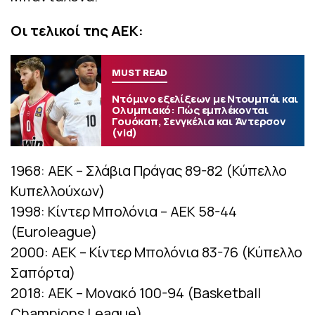
Οι τελικοί της ΑΕΚ:
MUST READ
Ντόμινο εξελίξεων με Ντουμπάι και
Ολυμπιακό: Πώς εμπλέκονται
Γουόκαπ, Σενγκέλια και Άντερσον
(vid)
1968: ΑΕΚ – Σλάβια Πράγας 89-82 (Κύπελλο
Κυπελλούχων)
1998: Κίντερ Μπολόνια – ΑΕΚ 58-44
(Euroleague)
2000: ΑΕΚ – Κίντερ Μπολόνια 83-76 (Κύπελλο
Σαπόρτα)
2018: ΑΕΚ – Μονακό 100-94 (Basketball
Champions League)