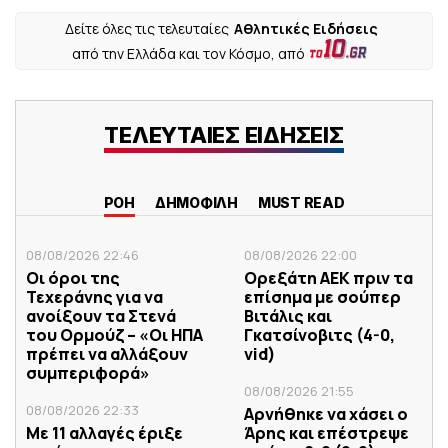
Δείτε όλες τις τελευταίες
Αθλητικές Ειδήσεις
από την Ελλάδα και τον Κόσμο, από
ΤΕΛΕΥΤΑΙΕΣ ΕΙΔΗΣΕΙΣ
ΡΟΗ
ΔΗΜΟΦΙΛΗ
MUST READ
08/08/2026 22:46
08/08/2026 22:00
Οι όροι της
Ορεξάτη ΑΕΚ πριν τα
Τεχεράνης για να
επίσημα με σούπερ
ανοίξουν τα Στενά
Βιτάλις και
του Ορμούζ – «Οι ΗΠΑ
Γκατσίνοβιτς (4-0,
πρέπει να αλλάξουν
vid)
συμπεριφορά»
08/08/2026 21:55
08/08/2026 22:33
Αρνήθηκε να χάσει ο
Με 11 αλλαγές έριξε
Άρης και επέστρεψε