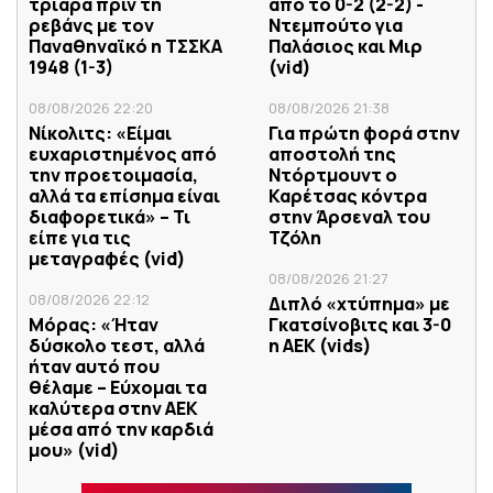
τριάρα πριν τη
από το 0-2 (2-2) -
ρεβάνς με τον
Ντεμπούτο για
Παναθηναϊκό η ΤΣΣΚΑ
Παλάσιος και Μιρ
1948 (1-3)
(vid)
08/08/2026 22:20
08/08/2026 21:38
Νίκολιτς: «Είμαι
Για πρώτη φορά στην
ευχαριστημένος από
αποστολή της
την προετοιμασία,
Ντόρτμουντ ο
αλλά τα επίσημα είναι
Καρέτσας κόντρα
διαφορετικά» – Τι
στην Άρσεναλ του
είπε για τις
Τζόλη
μεταγραφές (vid)
08/08/2026 21:27
08/08/2026 22:12
Διπλό «χτύπημα» με
Μόρας: «Ήταν
Γκατσίνοβιτς και 3-0
δύσκολο τεστ, αλλά
η ΑΕΚ (vids)
ήταν αυτό που
θέλαμε – Εύχομαι τα
καλύτερα στην ΑΕΚ
μέσα από την καρδιά
μου» (vid)