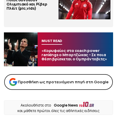
Ολυμπιακό και Ρίβερ
Πλέιτ (pic,vids)
MUST READ
«Κορυφαίος στα coach power
rankings ο Μπαρτζώκας – Σε ποια
θέση βρίσκεται ο Ομπράντοβιτς»
Προσθήκη ως προτεινόμενη πηγή στη Google
Ακολουθήστε στο
Google News
και μάθετε πρώτοι όλες τις αθλητικές ειδήσεις