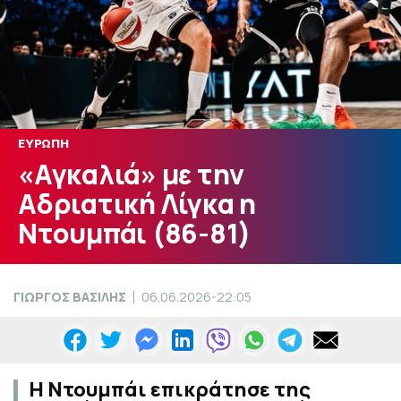
ΕΥΡΩΠΗ
«Αγκαλιά» με την
Αδριατική Λίγκα η
Ντουμπάι (86-81)
ΓΙΩΡΓΟΣ ΒΑΣΙΛΗΣ
06.06.2026-22:05
Η Ντουμπάι επικράτησε της