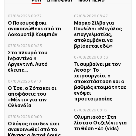
07/08/2026 09:37
07/08/2026 08:47
Ο Ποκουσέφσκι
Μάρκο Σίλβα για
ανακοινώθηκε από τη
Παυλίδη: «Μεγάλος
Λοκομοτίβ Κουμπάν
επαγγελματίας,
απολαμβάνει να
βρίσκεται εδώ»
07/08/2026 09:23
Στο πλευρό του
07/08/2026 08:33
Ινφαντίνο η
Αργεντινή. Αυτό
Τι συμβαίνει με τον
έλειπε…
Λεσόρ: Το
χειρουργείο, η
αποκατάσταση και ο
07/08/2026 09:10
βαθμός ετοιμότητας
Ο Έσε, ο Ζότα και οι
ενόψει
αποφάσεις του
προετοιμασίας
«Μέντι» για την
Ολλανδία
07/08/2026 08:15
Ολυμπιακός: Στη
07/08/2026 09:00
λίστα ο Οτζελέγιε για
Ο λόγος που δεν έχει
τη θέση «4» (vids)
ανακοινωθεί από το
Κάνσας ο Αντρέ Λουίς