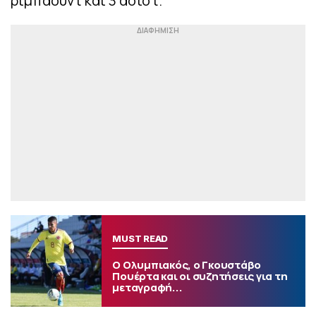
ριμπάουντ και 3 ασίστ.
MUST READ
Ο Ολυμπιακός, ο Γκουστάβο
Πουέρτα και οι συζητήσεις για τη
μεταγραφή...