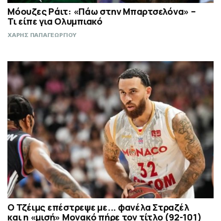
Μόουζες Ράιτ: «Πάω στην Μπαρτσελόνα» –
Τι είπε για Ολυμπιακό
ΧΑΡΗΣ ΠΑΠΑΓΕΩΡΓΙΟΥ
Ο Τζέιμς επέστρεψε με... φανέλα Στραζέλ
και η «μισή» Μονακό πήρε τον τίτλο (92-101)