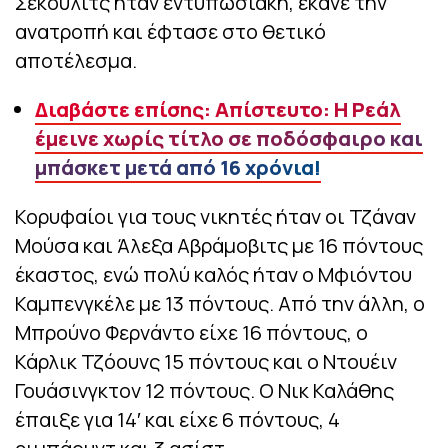
Σέκουλιτς ήταν εντυπωσιακή, έκανε την
ανατροπή και έφτασε στο θετικό
αποτέλεσμα.
Διαβάστε επίσης: Απίστευτο: Η Ρεάλ
έμεινε χωρίς τίτλο σε ποδόσφαιρο και
μπάσκετ μετά από 16 χρόνια!
Κορυφαίοι για τους νικητές ήταν οι Τζάναν
Μούσα και Άλεξα Αβράμοβιτς με 16 πόντους
έκαστος, ενώ πολύ καλός ήταν ο Μφιόντου
Καμπενγκέλε με 13 πόντους. Από την άλλη, ο
Μπρούνο Φερνάντο είχε 16 πόντους, ο
Κάρλικ Τζόουνς 15 πόντους και ο Ντουέιν
Γουάσινγκτον 12 πόντους. Ο Νικ Καλάθης
έπαιξε για 14′ και είχε 6 πόντους, 4