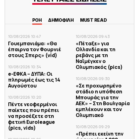
ΡΟΗ
ΔΗΜΟΦΙΛΗ
MUST READ
10/08/2026 10:47
10/08/2026 09:43
Γουεμπανιάμα: «Θα
«Πέταξε» για
έπαιρνα τον Φουρνιέ
Ολλανδία και τη
στους Σπερς» (vid)
ρεβάνς με τη
Ναϊμέγκεν ο
Ολυμπιακός (pics)
10/08/2026 10:34
e-ΕΦΚΑ – ΔΥΠΑ: Οι
10/08/2026 09:30
πληρωμές έως τις 14
Αυγούστου
«Σε προχωρημένο
στάδιο η υπόθεση
Μπουράς για την
10/08/2026 10:20
ΑΕΚ» – Στη Βουλγαρία
Πέντε νεοφερμένοι
εμπλέκουν και τον
παίκτες που πρέπει
Ολυμπιακό
να προσέξετε στη
φετινή Euroleague
10/08/2026 09:29
(pics, vids)
«Πρέπει εκείνη την