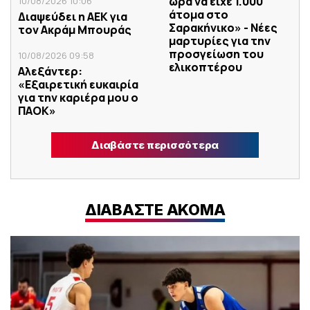
ώρα να είχε 1.000
10/08/2026 10:06
άτομα στο
Διαψεύδει η ΑΕΚ για
Σαρακήνικο» - Νέες
τον Ακράμ Μπουράς
μαρτυρίες για την
προσγείωση του
10/08/2026 09:58
ελικοπτέρου
Αλεξάντερ:
«Εξαιρετική ευκαιρία
για την καριέρα μου ο
ΠΑΟΚ»
Διαβάστε περισσότερα
ΔΙΑΒΑΣΤΕ ΑΚΟΜΑ