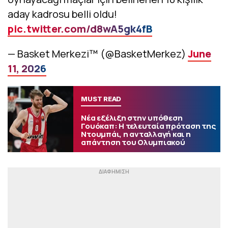
aday kadrosu belli oldu!
pic.twitter.com/d8wA5gk4fB
— Basket Merkezi™ (@BasketMerkez)
June
11, 2026
MUST READ
Νέα εξέλιξη στην υπόθεση
Γουόκαπ: Η τελευταία πρόταση της
Ντουμπάι, η ανταλλαγή και η
απάντηση του Ολυμπιακού