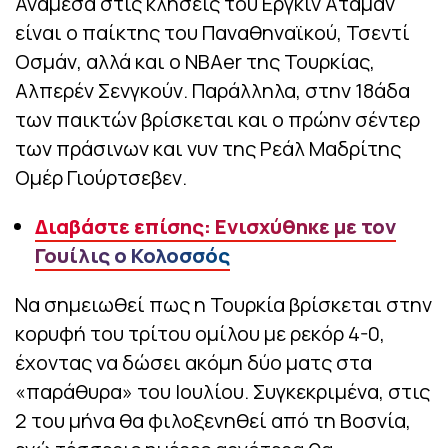
Ανάμεσα στις κλήσεις του Εργκίν Αταμάν
είναι ο παίκτης του Παναθηναϊκού, Τσεντί
Οσμάν, αλλά και ο NBAer της Τουρκίας,
Αλπερέν Σενγκούν. Παράλληλα, στην 18άδα
των παικτών βρίσκεται και ο πρώην σέντερ
των πράσινων και νυν της Ρεάλ Μαδρίτης
Ομέρ Γιούρτσεβεν.
Διαβάστε επίσης: Ενισχύθηκε με τον
Γουίλις ο Κολοσσός
Να σημειωθεί πως η Τουρκία βρίσκεται στην
κορυφή του τρίτου ομίλου με ρεκόρ 4-0,
έχοντας να δώσει ακόμη δύο ματς στα
«παράθυρα» του Ιουλίου. Συγκεκριμένα, στις
2 του μήνα θα φιλοξενηθεί από τη Βοσνία,