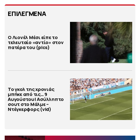
ΕΠΙΛΕΓΜΕΝΑ
Ο Λιονέλ Μέσι είπε το
τελευταίο «αντίο» στον
πατέρα του (pics)
Το γκολ της χρονιάς
μπήκε από τις… 9
Αυγούστου! Ασύλληπτο
σουτ στο Μάλμε –
Ντέγκερφορς (vid)