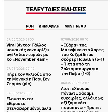
ΤΕΛΕΥΤΑΙΕΣ ΕΙΔΗΣΕΙΣ
ΡΟΗ
ΔΗΜΟΦΙΛΗ
MUST READ
07/08/2026 01:00
07/08/2026 00:10
Viral βίντεο: Γάλλος
«Εξάρα» της
μουσικός νανουρίζει
Μπενφίκα στη Χαρτς
αγέλη λιονταριών με
του Κυζιρίδη με
το «November Rain»
σκόρερ Παυλίδη (6-1)
– Ήττα από τη
Σάλτσμπουργκ για
07/08/2026 00:49
την Πάφο (1-0)
Πήρε τον Ακλιούς από
τη Μονακό η Παρί Σεν
06/08/2026 23:57
Ζερμέν (pic)
Λίσι: «Χάσαμε
πέναλτι, χάσαμε
07/08/2026 00:36
ευκαιρίες, αλλά ίσως
Ελουστόντο:
αξίζαμε κάτι
«Είμαστε
παραπάνω – Πρέπει
στεναχωρημένοι αλλά