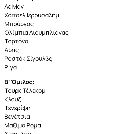
Λε Μαν
Χάποελ Ιερουσαλήμ
Μπούργος
Ολίμπια Λιουμπλιάνας
Τορτόνα
Άρης
Ροστόκ Σίγουλβς
Ρίγα
Β’ Όμιλος:
Τουρκ Τέλεκομ
Κλουζ
Τενερίφη
Βενέτσια
Μαξίμα Ρόμα
Σιαουλιάι