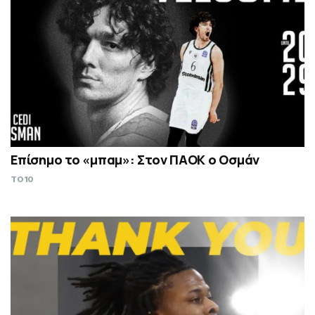
Επίσημο το «μπαμ»: Στον ΠΑΟΚ ο Οσμάν
TO10