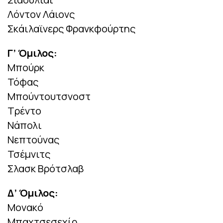
Λόντον Λάιονς
Σκάιλαϊνερς Φρανκφούρτης
Γ’ Όμιλος:
Μπούρκ
Τόφας
Μπούντουτσνοστ
Τρέντο
Νάπολι
Νεπτούνας
Τσέμνιτς
Σλασκ Βρότσλαβ
Δ’ Όμιλος:
Μονακό
Μπαχτσεσεχίρ