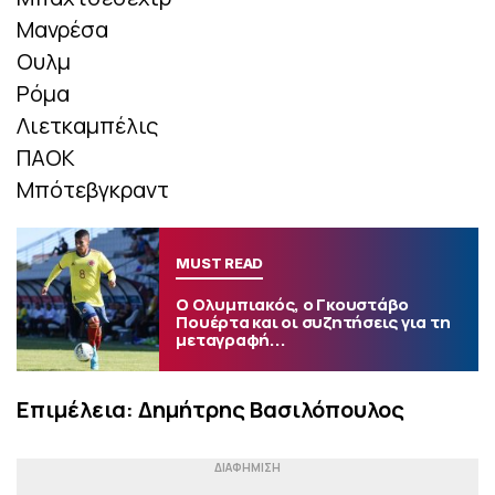
Μανρέσα
Ουλμ
Ρόμα
Λιετκαμπέλις
ΠΑΟΚ
Μπότεβγκραντ
MUST READ
Ο Ολυμπιακός, ο Γκουστάβο
Πουέρτα και οι συζητήσεις για τη
μεταγραφή...
Επιμέλεια: Δημήτρης Βασιλόπουλος