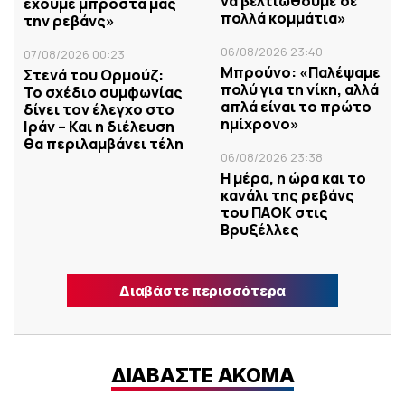
να βελτιωθούμε σε
έχουμε μπροστά μας
πολλά κομμάτια»
την ρεβάνς»
06/08/2026 23:40
07/08/2026 00:23
Μπρούνο: «Παλέψαμε
Στενά του Ορμούζ:
πολύ για τη νίκη, αλλά
Το σχέδιο συμφωνίας
απλά είναι το πρώτο
δίνει τον έλεγχο στο
ημίχρονο»
Ιράν – Και η διέλευση
θα περιλαμβάνει τέλη
06/08/2026 23:38
Η μέρα, η ώρα και το
κανάλι της ρεβάνς
του ΠΑΟΚ στις
Βρυξέλλες
Διαβάστε περισσότερα
ΔΙΑΒΑΣΤΕ ΑΚΟΜΑ