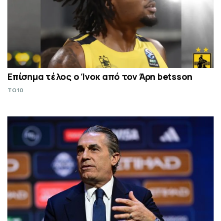
Επίσημα τέλος ο Ίνοκ από τον Άρη betsson
TO10