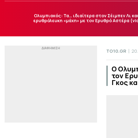
Ολυμπιακός: Τα… ιδιαίτερα στον Σέιμπεν Λι και
ερυθρόλευκη «μάχη» με τον Ερυθρό Αστέρα (vi
TO10.GR
20
Ο Ολυμ
τον Ερυ
Γκος κα