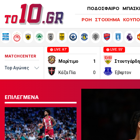
ΠΟΔΟΣΦΑΙΡΟ
ΜΠΑΣΚ
ΡΟΗ
ΣΤΟΙΧΗΜΑ
ΚΟΥΠΟ
LIVE: 87'
LIVE: 55'
MATCHCENTER
Μαρίτιμο
1
Στουτγάρδη
Κάζα Πία
0
Έβερτον
ΕΠΙΛΕΓΜΕΝΑ