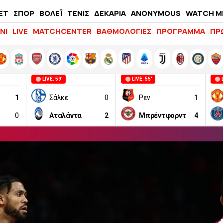
ΕΤ
ΣΠΟΡ
ΒΟΛΕΪ
ΤΕΝΙΣ
ΔΕΚΑΡΙΑ
ANONYMOUS
WATCH M
LIFEWITNESS
ΝΙ
LIVE
MATCHCENTER
ΒΑΘΜΟΛΟΓΙΕΣ
ΠΡΟΓΡΑΜΜΑ
ΠΡ
LIVE: 59'
LIVE: 55'
1
Σάλκε
0
Ρεν
1
0
Αταλάντα
2
Μπρέντφορντ
4