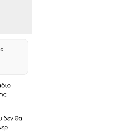
|
ΠΟΔΟΣΦΑΙΡΟ
17:48
«Πολλαπλό ενδιαφέρον
για τον Τέιλορ στον
ΠΑΟΚ»
|
ΕΠΙΚΑΙΡΟΤΗΤΑ
17:34
Η Κολομβία αναγνωρίζει
την κυριαρχία του
ης
Μαρόκου επί της Δυτικής
Σαχάρας
|
EREDIVISIE
17:25
Live η πρεμιέρα της
Ναϊμέγκεν στο
άδιο
πρωτάθλημα πριν τη
ρεβάνς με τον Ολυμπιακό
0ης
|
ΕΠΙΚΑΙΡΟΤΗΤΑ
17:22
Οργή Τραμπ για
δικαστικό «μπλόκο» –
υ δεν θα
Παγώνουν οι εργασίες
στη νέα αίθουσα
λερ
δεξιώσεων