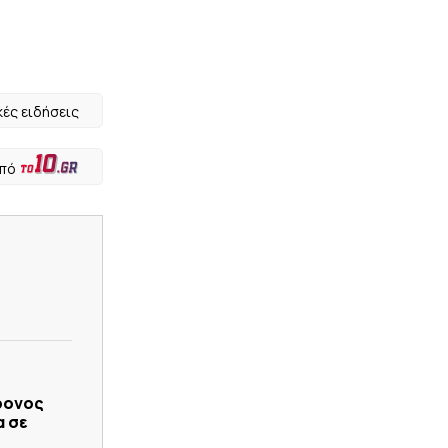
κές ειδήσεις
από
ρονος
α σε