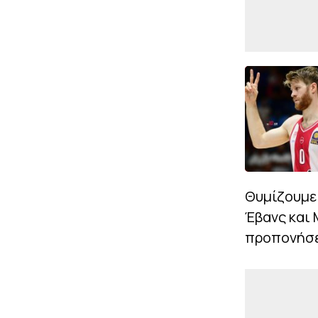
Θυμίζουμε 
Έβανς και 
προπονήσε