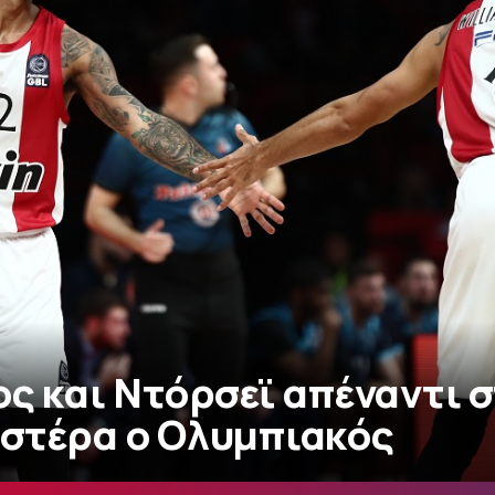
ος και Ντόρσεϊ απέναντι 
στέρα ο Ολυμπιακός