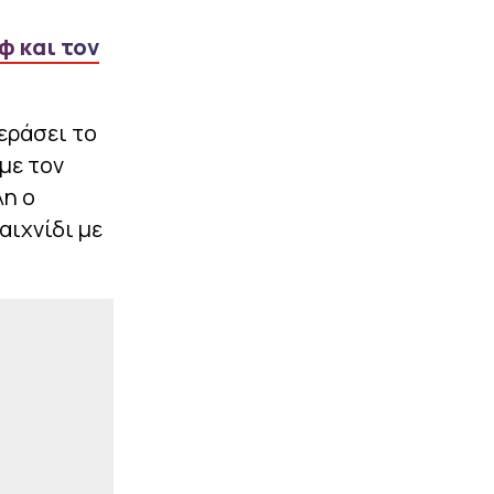
|
PREMIER LEAGUE
17:09
Βασικός για τη Γουέστ
φ και τον
Χαμ στο Carabao Cup ο
Μαυροπάνος
|
LIFEWITNESS
16:55
εράσει το
Η Ευγενία Σαμαρά μαζί με
με τον
τον Νίκο Μουτσινά στο
Μεξικό: Το φωτογραφικό
λη ο
άλμπουμ της έγινε viral
αιχνίδι με
ΠΕΡΙΣΣΟΤΕΡΑ