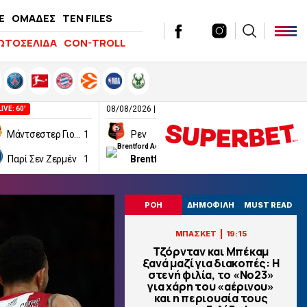
E
ΟΜΑΔΕΣ
TEN FILES
ΩΤΟΣΕΛΙΔΑ
CON-TROLL
08/08/2026 | 12:00
08/08/2026 | 14:10
LIVE: 60'
Μάντσεστερ Γιουνάιτεντ
1
Ρεν
1
Γιουβέντους
Παρί Σεν Ζερμέν
1
Brentford Academy
2
Ιντερ
ΡΟΗ
ΔΗΜΟΦΙΛΗ
MUST READ
|
ΜΠΑΣΚΕΤ
19:15
Τζόρνταν και Μπέκαμ
ξανά μαζί για διακοπές: Η
στενή φιλία, το «Νο23»
για χάρη του «αέρινου»
και η περιουσία τους