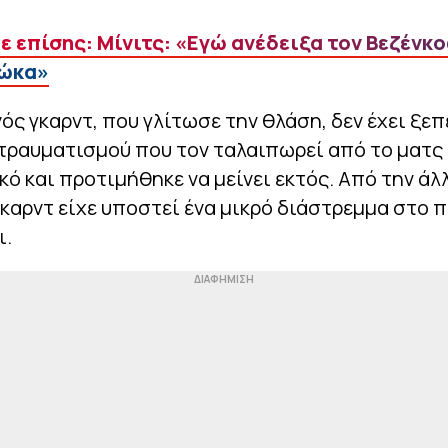
ε επίσης: Μίνιτς: «Εγώ ανέδειξα τον Βεζένκο
ώκα»
ός γκαρντ, που γλίτωσε την θλάση, δεν έχει ξεπ
τραυματισμού που τον ταλαιπωρεί από το ματς 
ό και προτιμήθηκε να μείνει εκτός. Από την άλ
καρντ είχε υποστεί ένα μικρό διάστρεμμα στο π
ι.