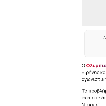
Α
Ο
Ολυμπι
Ειρήνης κα
αγωνιστική
Τα προβλήμ
έχει στη δ
Ντόρσεϊ.