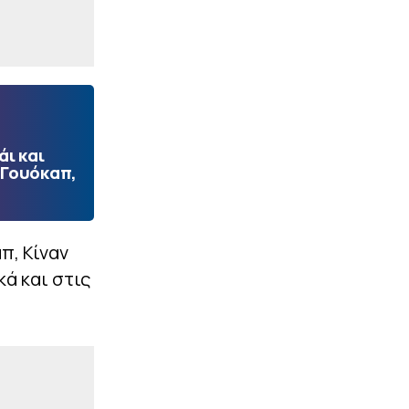
ι και
 Γουόκαπ,
π, Κίναν
κά και στις