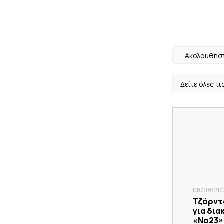
Ακολουθήστ
Δείτε όλες τι
08/08/202
Τζόρντα
για δια
«Νο23» 