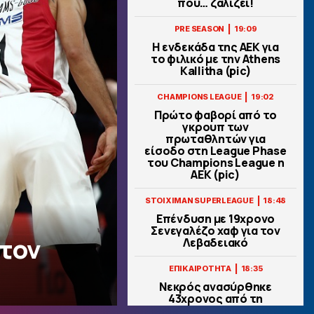
που… ζαλίζει!
|
PRE SEASON
19:09
Η ενδεκάδα της ΑΕΚ για
το φιλικό με την Athens
Kallitha (pic)
|
CHAMPIONS LEAGUE
19:02
Πρώτο φαβορί από το
γκρουπ των
πρωταθλητών για
είσοδο στη League Phase
του Champions League η
ΑΕΚ (pic)
|
STOIXIMAN SUPERLEAGUE
18:48
Επένδυση με 19χρονο
Σενεγαλέζο χαφ για τον
στον
Λεβαδειακό
|
ΕΠΙΚΑΙΡΟΤΗΤΑ
18:35
Νεκρός ανασύρθηκε
43χρονος από τη
θάλασσα, ανάμεσα σε