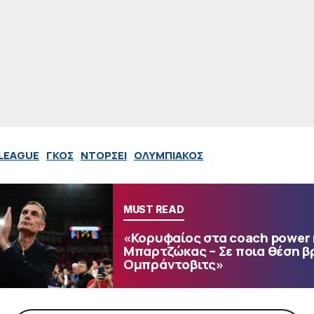
LEAGUE
ΓΚΟΣ
ΝΤΟΡΣΕΙ
ΟΛΥΜΠΙΑΚΟΣ
MUST READ
«Κορυφαίος στα coach power 
Μπαρτζώκας – Σε ποια θέση βρ
Ομπράντοβιτς»