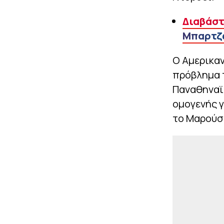
Διαβάστ
Μπαρτζ
Ο Αμερικαν
πρόβλημα 
Παναθηναϊκ
ομογενής γ
το Μαρούσ