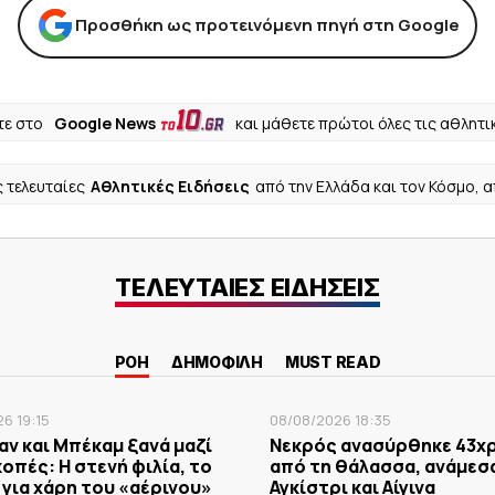
Προσθήκη ως προτεινόμενη πηγή στη Google
ε στο
Google News
και μάθετε πρώτοι όλες τις αθλητι
ς τελευταίες
Αθλητικές Ειδήσεις
από την Ελλάδα και τον Κόσμο, 
ΤΕΛΕΥΤΑΙΕΣ ΕΙΔΗΣΕΙΣ
ΡΟΗ
ΔΗΜΟΦΙΛΗ
MUST READ
6 19:15
08/08/2026 18:35
ν και Μπέκαμ ξανά μαζί
Νεκρός ανασύρθηκε 43χ
κοπές: Η στενή φιλία, το
από τη θάλασσα, ανάμεσ
για χάρη του «αέρινου»
Αγκίστρι και Αίγινα