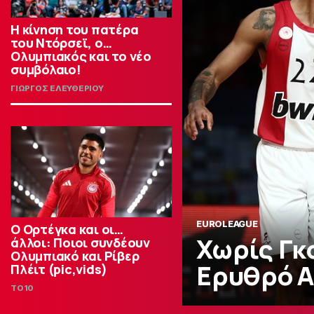
Η κίνηση του πατέρα
του Ντόρσεϊ, ο…
Ολυμπιακός και το νέο
συμβόλαιο!
ΓΙΩΡΓΟΣ ΕΛΕΥΘΕΡΙΟΥ
EUROLEAGUE
Ο Ορτέγκα και οι…
Χωρίς Γκ
άλλοι: Ποιοι συνδέουν
Ολυμπιακό και Ρίβερ
Ερυθρό Α
Πλέιτ (pic,vids)
TO10