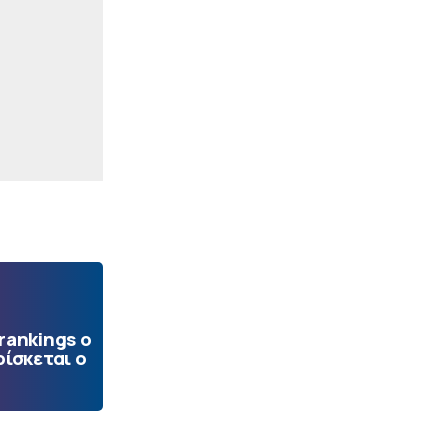
rankings ο
ίσκεται ο