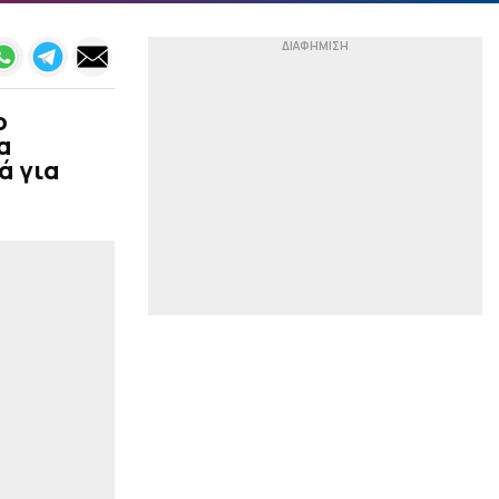
Η έκπληξη των Κωστούλα
και Τζίμα στους μικρούς
φίλους της Μπράιτον
(vid)
ο
|
EUROCUP
09:37
α
Ο Ποκουσέφσκι
ά για
ανακοινώθηκε από τη
Λοκομοτίβ Κουμπάν
|
ΕΘΝΙΚΕΣ ΟΜΑΔΕΣ
09:23
Στο πλευρό του
Ινφαντίνο η Αργεντινή.
Αυτό έλειπε…
|
CHAMPIONS LEAGUE
09:10
Ο Έσε, ο Ζότα και οι
αποφάσεις του «Μέντι»
για την Ολλανδία
|
MLS
09:00
Ο λόγος που δεν έχει
ανακοινωθεί από το