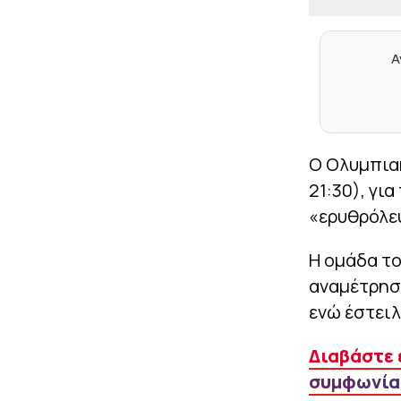
Α
Ο Ολυμπιακ
21:30), για
«ερυθρόλευ
Η ομάδα το
αναμέτρησ
ενώ έστειλ
Διαβάστε 
συμφωνία