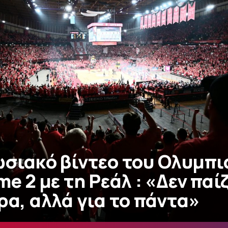
ωσιακό βίντεο του Ολυμπι
me 2 με τη Ρεάλ : «Δεν παί
ρα, αλλά για το πάντα»