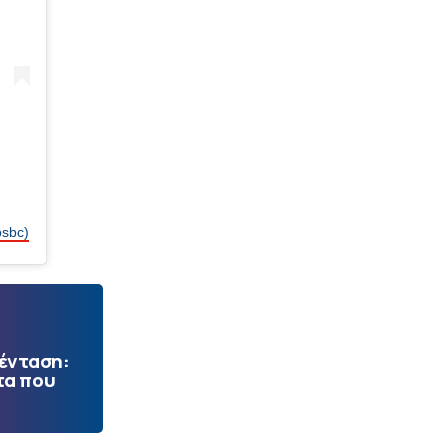
osbc)
 ένταση:
τα που