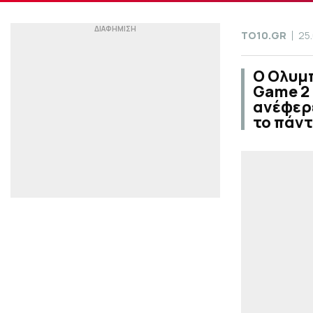
TO10.GR
25
Ο Ολυμπ
Game 2 
ανέφερε
το πάντ