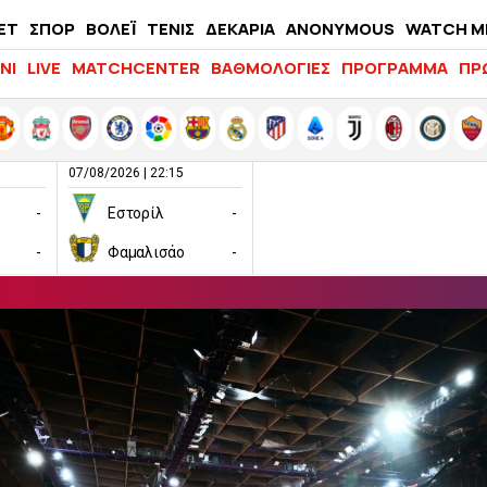
ΕΤ
ΣΠΟΡ
ΒΟΛΕΪ
ΤΕΝΙΣ
ΔΕΚΑΡΙΑ
ANONYMOUS
WATCH M
LIFEWITNESS
ΝΙ
LIVE
MATCHCENTER
ΒΑΘΜΟΛΟΓΙΕΣ
ΠΡΟΓΡΑΜΜΑ
ΠΡ
07/08/2026 | 22:15
-
Εστορίλ
-
-
Φαμαλισάο
-