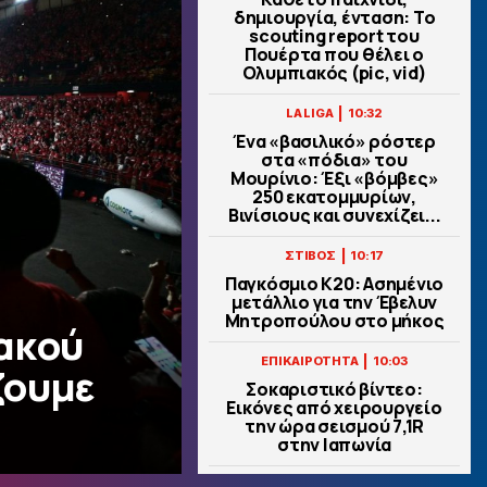
δημιουργία, ένταση: Το
scouting report του
Πουέρτα που θέλει ο
Ολυμπιακός (pic, vid)
|
LA LIGA
10:32
Ένα «βασιλικό» ρόστερ
στα «πόδια» του
Μουρίνιο: Έξι «βόμβες»
250 εκατομμυρίων,
Βινίσιους και συνεχίζει...
|
ΣΤΙΒΟΣ
10:17
Παγκόσμιο Κ20: Ασημένιο
μετάλλιο για την Έβελυν
Μητροπούλου στο μήκος
ακού
|
ΕΠΙΚΑΙΡΟΤΗΤΑ
10:03
ζουμε
Σοκαριστικό βίντεο:
Εικόνες από χειρουργείο
την ώρα σεισμού 7,1R
στην Ιαπωνία
|
PREMIER LEAGUE
09:50