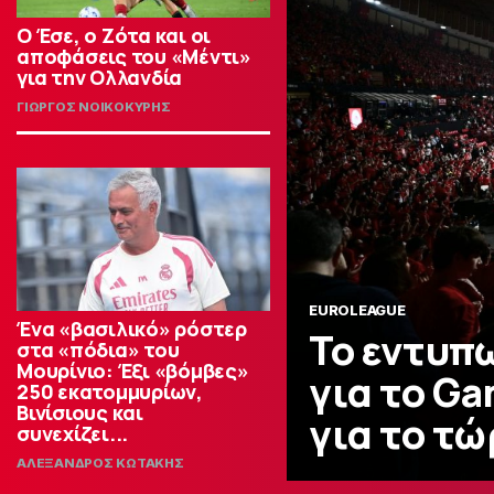
Ο Έσε, ο Ζότα και οι
αποφάσεις του «Μέντι»
για την Ολλανδία
ΓΙΩΡΓΟΣ ΝΟΙΚΟΚΥΡΗΣ
EUROLEAGUE
Ένα «βασιλικό» ρόστερ
Το εντυπ
στα «πόδια» του
Μουρίνιο: Έξι «βόμβες»
για το Ga
250 εκατομμυρίων,
Βινίσιους και
για το τώ
συνεχίζει...
ΑΛΕΞΑΝΔΡΟΣ ΚΩΤΑΚΗΣ