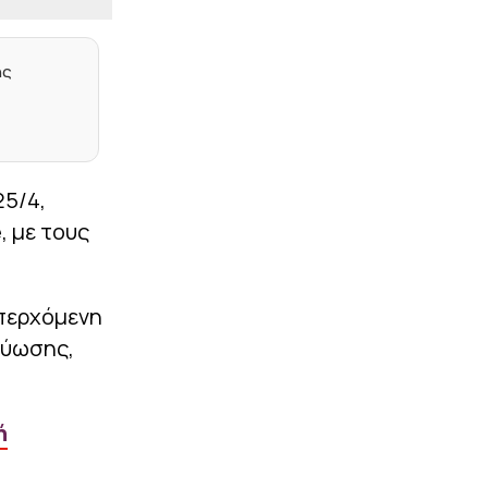
Κάνσας ο Αντρέ Λουίς
|
EUROPA LEAGUE
08:47
ης
Μάρκο Σίλβα για Παυλίδη:
«Μεγάλος
επαγγελματίας,
απολαμβάνει να
βρίσκεται εδώ»
25/4,
|
EUROLEAGUE
08:33
Τι συμβαίνει με τον
, με τους
Λεσόρ: Το χειρουργείο, η
αποκατάσταση και ο
βαθμός ετοιμότητας
ενόψει προετοιμασίας
επερχόμενη
τύωσης,
|
EUROLEAGUE
08:15
Ολυμπιακός: Στη λίστα ο
Οτζελέγιε για τη θέση
«4» (vids)
ή
|
ΠΟΔΟΣΦΑΙΡΟ
07:58
Η Γαλατάσαραϊ μηνύει