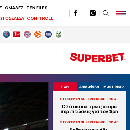
E
ΟΜΑΔΕΣ
TEN FILES
ΩΤΟΣΕΛΙΔΑ
CON-TROLL
ΡΟΗ
ΔΗΜΟΦΙΛΗ
MUST READ
|
STOIXIMAN SUPERLEAGUE
10:45
Ο Σάτκα και τρεις ακόμα
περιπτώσεις για τον Άρη
|
STOIXIMAN SUPERLEAGUE
10:43
Κάθετο παιχνίδι,