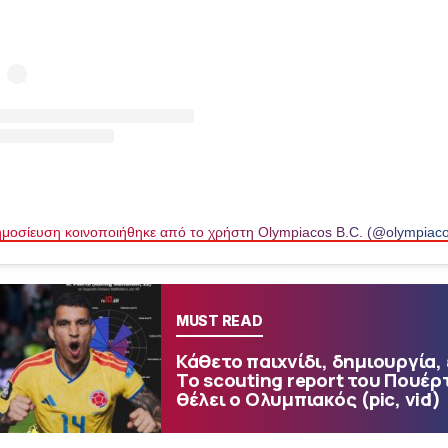
μοσίευση κοινοποιήθηκε από το χρήστη Olympiacos B.C. (@olympiac
MUST READ
Κάθετο παιχνίδι, δημιουργία,
Το scouting report του Πουέρ
θέλει ο Ολυμπιακός (pic, vid)