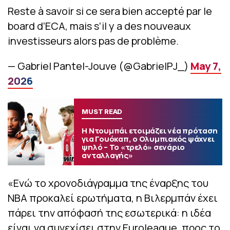
Reste à savoir si ce sera bien accepté par le
board d’ECA, mais s’il y a des nouveaux
investisseurs alors pas de problème.
— Gabriel Pantel-Jouve (@GabrielPJ_)
May 7,
2026
MUST READ
Η Ντουμπάι ετοιμάζει νέα πρόταση
για Γουόκαπ, ο Ολυμπιακός ψάχνει
ψηλό – Το «τρελό» σενάριο
ανταλλαγής»
«Ενώ το χρονοδιάγραμμα της έναρξης του
NBA προκαλεί ερωτήματα, η Βιλερμπάν έχει
πάρει την απόφασή της εσωτερικά: η ιδέα
είναι να συνεχίσει στην Euroleague, προς το