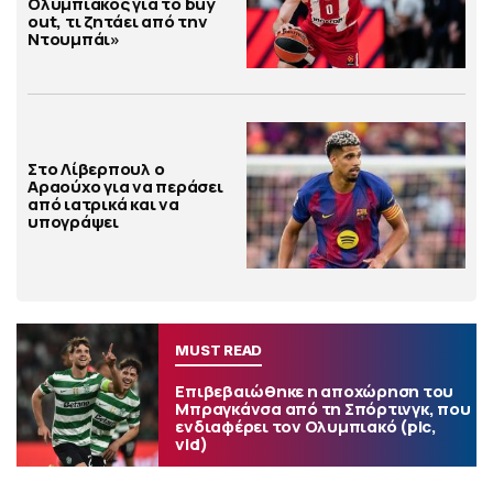
Ολυμπιακός για το buy
out, τι ζητάει από την
Ντουμπάι»
Στο Λίβερπουλ ο
Αραούχο για να περάσει
από ιατρικά και να
υπογράψει
MUST READ
Επιβεβαιώθηκε η αποχώρηση του
Μπραγκάνσα από τη Σπόρτινγκ, που
ενδιαφέρει τον Ολυμπιακό (pic,
vid)