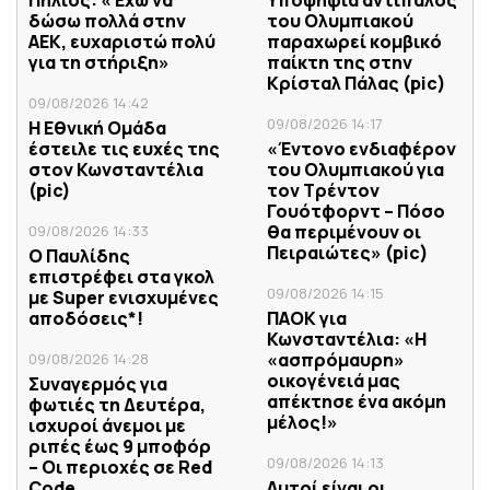
δώσω πολλά στην
του Ολυμπιακού
ΑΕΚ, ευχαριστώ πολύ
παραχωρεί κομβικό
για τη στήριξη»
παίκτη της στην
Κρίσταλ Πάλας (pic)
09/08/2026 14:42
09/08/2026 14:17
Η Εθνική Ομάδα
έστειλε τις ευχές της
«Έντονο ενδιαφέρον
στον Κωνσταντέλια
του Ολυμπιακού για
(pic)
τον Τρέντον
Γουότφορντ – Πόσο
θα περιμένουν οι
09/08/2026 14:33
Πειραιώτες» (pic)
Ο Παυλίδης
επιστρέφει στα γκολ
09/08/2026 14:15
με Super ενισχυμένες
αποδόσεις*!
ΠΑΟΚ για
Κωνσταντέλια: «Η
«ασπρόμαυρη»
09/08/2026 14:28
οικογένειά μας
Συναγερμός για
απέκτησε ένα ακόμη
φωτιές τη Δευτέρα,
μέλος!»
ισχυροί άνεμοι με
ριπές έως 9 μποφόρ
09/08/2026 14:13
– Οι περιοχές σε Red
Code
Αυτοί είναι οι