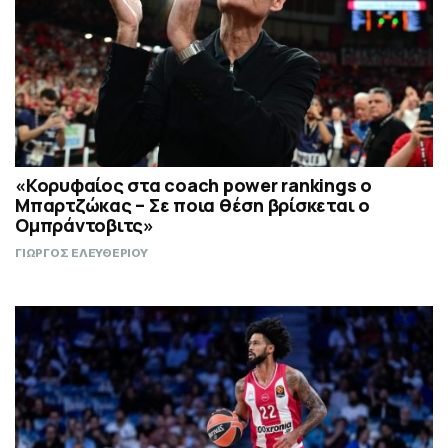
«Κορυφαίος στα coach power rankings ο
Μπαρτζώκας – Σε ποια θέση βρίσκεται ο
Ομπράντοβιτς»
ΓΙΩΡΓΟΣ ΕΛΕΥΘΕΡΙΟΥ