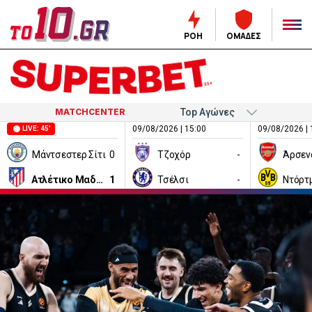
ΡΟΗ
ΟΜΑΔΕΣ
MATCHCENTER
09/08/2026 | 15:00
09/08/2026 | 
LIVE: 45'
Μάντσεστερ Σίτι
0
Τζοχόρ
-
Άρσεν
Ατλέτικο Μαδρίτης
1
Τσέλσι
-
Ντόρτ