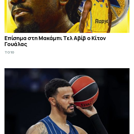
Επίσημα στη Μακάμπι Τελ Αβίβ ο Κίτον
Γουάλας
TO10