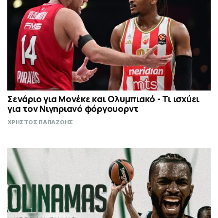
Σενάριο για Μονέκε και Ολυμπιακό - Τι ισχύει
για τον Νιγηριανό φόργουορντ
ΧΡΗΣΤΟΣ ΠΑΠΑΖΩΗΣ