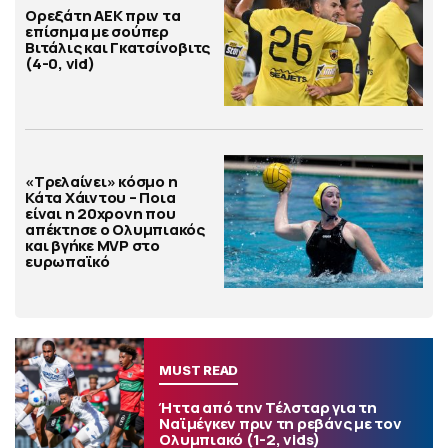
Ορεξάτη ΑΕΚ πριν τα
επίσημα με σούπερ
Βιτάλις και Γκατσίνοβιτς
(4-0, vid)
«Τρελαίνει» κόσμο η
Κάτα Χάιντου – Ποια
είναι η 20χρονη που
απέκτησε ο Ολυμπιακός
και βγήκε MVP στο
ευρωπαϊκό
MUST READ
Ήττα από την Τέλσταρ για τη
Ναϊμέγκεν πριν τη ρεβάνς με τον
Ολυμπιακό (1-2, vids)