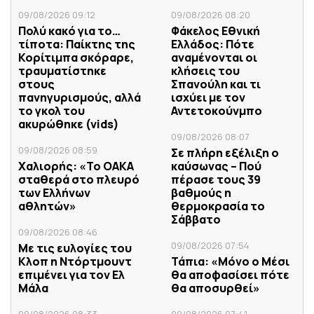
09/08/2026 09:12
09/08/2026 08:20
Πολύ κακό για το…
Φάκελος Εθνική
τίποτα: Παίκτης της
Ελλάδος: Πότε
Κορίτιμπα σκόραρε,
αναμένονται οι
τραυματίστηκε
κλήσεις του
στους
Σπανούλη και τι
πανηγυρισμούς, αλλά
ισχύει με τον
το γκολ του
Αντετοκούνμπο
ακυρώθηκε (vids)
09/08/2026 08:07
09/08/2026 08:59
Σε πλήρη εξέλιξη ο
Χαλιορής: «Το ΟΑΚΑ
καύσωνας – Πού
σταθερά στο πλευρό
πέρασε τους 39
των Ελλήνων
βαθμούς η
αθλητών»
θερμοκρασία το
Σάββατο
09/08/2026 08:46
09/08/2026 07:54
Με τις ευλογίες του
Κλοπ η Ντόρτμουντ
Τάπια: «Μόνο ο Μέσι
επιμένει για τον Ελ
θα αποφασίσει πότε
Μάλα
θα αποσυρθεί»
09/08/2026 08:33
09/08/2026 07:41