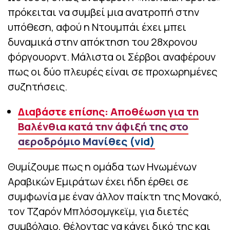
πρόκειται να συμβεί μια ανατροπή στην
υπόθεση, αφού η Ντουμπάι έχει μπει
δυναμικά στην απόκτηση του 28χρονου
φόργουορντ. Μάλιστα οι Σέρβοι αναφέρουν
πως οι δύο πλευρές είναι σε προχωρημένες
συζητήσεις.
Διαβάστε επίσης: Αποθέωση για τη
Βαλένθια κατά την άφιξή της στο
αεροδρόμιο Μανίθες (vid)
Θυμίζουμε πως η ομάδα των Ηνωμένων
Αραβικών Εμιράτων έχει ήδη έρθει σε
συμφωνία με έναν άλλον παίκτη της Μονακό,
τον Τζαρόν Μπλόσομγκεϊμ, για διετές
συμβόλαιο, θέλοντας να κάνει δικό της και