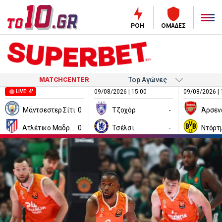
ΡΟΗ
ΟΜΑΔΕΣ
MATCHCENTER
09/08/2026 | 15:00
09/08/2026 | 
LIVE: 4'
Μάντσεστερ Σίτι
0
Τζοχόρ
-
Άρσεν
Ατλέτικο Μαδρίτης
0
Τσέλσι
-
Ντόρτ