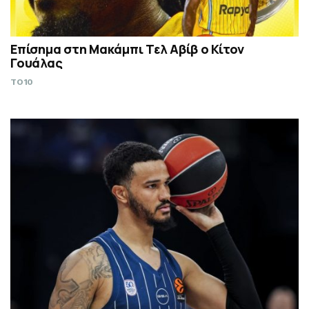
Επίσημα στη Μακάμπι Τελ Αβίβ ο Κίτον
Γουάλας
TO10