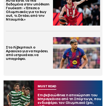
Αυτά είναι τα νέα
δεδομένα στην υπόθεση
Γουόκαπ: «Έπεσε ο
Ολυμπιακός για το buy
out, τι ζητάει από την
Ντουμπάι»
Στο Λίβερπουλ ο
Αραούχο για να περάσει
από ιατρικά και να
υπογράψει
MUST READ
Επιβεβαιώθηκε η αποχώρηση του
Μπραγκάνσα από τη Σπόρτινγκ, που
ενδιαφέρει τον Ολυμπιακό (pic,