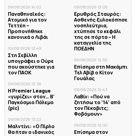
09/08/2026 14:02
09/08/2026 13:09
Παναθηναϊκός:
Ερυθρός Σταυρός:
Ατομικό για τον
Ασθενής ξυλοκόπησε
Τεττέη –
νοσηλεύτρια,
Προπονήθηκε
χτύπησε το κεφάλι
κανονικά ο Λιβάι
της σε πόρτα – Η
καταγγελία της
ΠΟΕΔΗΝ
09/08/2026 13:49
Στη Σεβίλλη
09/08/2026 12:56
υπογράφει ο Ούρε
που ακούστηκε για
Επίσημα στη Μακάμπι
τον ΠΑΟΚ
Τελ Αβίβ ο Κίτον
Γουάλας
09/08/2026 13:36
09/08/2026 12:43
H Premier League
«γυρίζει» στον… Β’
ΛαΒίν: «Πού να
Παγκόσμιο Πόλεμο
ζητήσω το ‘14’ από
(pic)
τον Πέκοβιτς;
Φοβόμουν»
09/08/2026 13:22
09/08/2026 12:30
Μαλντίνι: «Ο Πίρλο
θα ήταν ο ιδανικός
Επίσημα στον