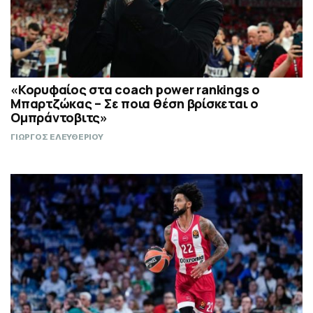
«Κορυφαίος στα coach power rankings ο
Μπαρτζώκας – Σε ποια θέση βρίσκεται ο
Ομπράντοβιτς»
ΓΙΩΡΓΟΣ ΕΛΕΥΘΕΡΙΟΥ