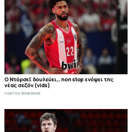
Ο Ντόρσεϊ δουλεύει… non stop ενόψει της
νέας σεζόν (vids)
ΓΙΩΡΓΟΣ ΦΡΑΓΑΚΗΣ