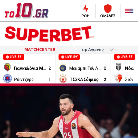
ΡΟΗ
ΟΜΑΔΕΣ
MATCHCENTER
LIVE: 53'
LIVE: 59'
LIVE: 55'
Γιαγκελόνια Μπιάλιστοκ
2
Μακάμπι Τελ Αβίβ
0
Νόα
Ρέιντζερς
1
ΤΣΣΚΑ Σόφιας
2
Σιόν