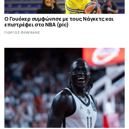
Ο Γουόκερ συμφώνησε με τους Νάγκετς και
επιστρέφει στο NBA (pic)
ΓΙΩΡΓΟΣ ΦΡΑΓΑΚΗΣ