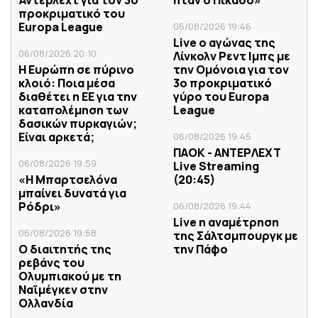
προκριματικό του
Europa League
06/08/2026 19:46
Live ο αγώνας της
06/08/2026 20:10
Λίνκολν Ρεντ Ιμπς με
Η Ευρώπη σε πύρινο
την Ομόνοια για τον
κλοιό: Ποια μέσα
3ο προκριματικό
διαθέτει η ΕΕ για την
γύρο του Europa
καταπολέμηση των
League
δασικών πυρκαγιών;
Είναι αρκετά;
06/08/2026 19:45
ΠΑΟΚ - ΑΝΤΕΡΛΕΧΤ
06/08/2026 19:59
Live Streaming
«Η Μπαρτσελόνα
(20:45)
μπαίνει δυνατά για
Ρόδρι»
06/08/2026 19:44
Live η αναμέτρηση
06/08/2026 19:58
της Σάλτσμπουργκ με
Ο διαιτητής της
την Πάφο
ρεβάνς του
Ολυμπιακού με τη
Ναϊμέγκεν στην
Ολλανδία