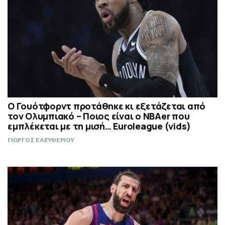
Ο Γουότφορντ προτάθηκε κι εξετάζεται από
τον Ολυμπιακό – Ποιος είναι ο ΝΒΑer που
εμπλέκεται με τη μισή… Euroleague (vids)
ΓΙΩΡΓΟΣ ΕΛΕΥΘΕΡΙΟΥ