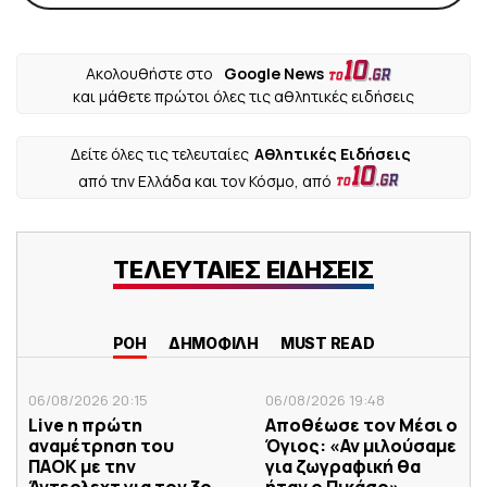
Ακολουθήστε στο
Google News
και μάθετε πρώτοι όλες τις αθλητικές ειδήσεις
Δείτε όλες τις τελευταίες
Αθλητικές Ειδήσεις
από την Ελλάδα και τον Κόσμο, από
ΤΕΛΕΥΤΑΙΕΣ ΕΙΔΗΣΕΙΣ
ΡΟΗ
ΔΗΜΟΦΙΛΗ
MUST READ
06/08/2026 20:15
06/08/2026 19:48
Live η πρώτη
Αποθέωσε τον Μέσι ο
αναμέτρηση του
Όγιος: «Αν μιλούσαμε
ΠΑΟΚ με την
για ζωγραφική θα
Άντερλεχτ για τον 3ο
ήταν ο Πικάσο»