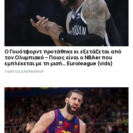
Ο Γουότφορντ προτάθηκε κι εξετάζεται από
τον Ολυμπιακό – Ποιος είναι ο ΝΒΑer που
εμπλέκεται με τη μισή… Euroleague (vids)
ΓΙΩΡΓΟΣ ΕΛΕΥΘΕΡΙΟΥ