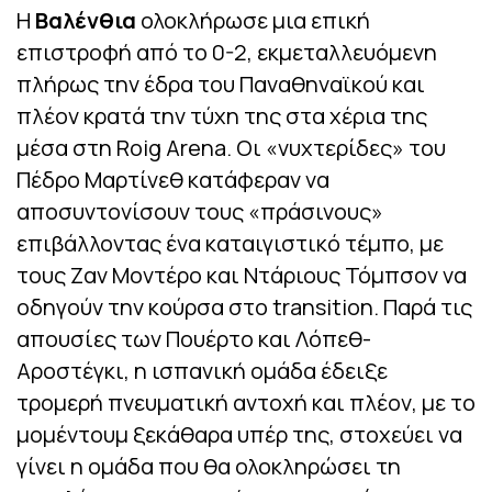
Η
Βαλένθια
ολοκλήρωσε μια επική
επιστροφή από το 0-2, εκμεταλλευόμενη
πλήρως την έδρα του Παναθηναϊκού και
πλέον κρατά την τύχη της στα χέρια της
μέσα στη Roig Arena. Οι «νυχτερίδες» του
Πέδρο Μαρτίνεθ κατάφεραν να
αποσυντονίσουν τους «πράσινους»
επιβάλλοντας ένα καταιγιστικό τέμπο, με
τους Ζαν Μοντέρο και Ντάριους Τόμπσον να
οδηγούν την κούρσα στο transition. Παρά τις
απουσίες των Πουέρτο και Λόπεθ-
Αροστέγκι, η ισπανική ομάδα έδειξε
τρομερή πνευματική αντοχή και πλέον, με το
μομέντουμ ξεκάθαρα υπέρ της, στοχεύει να
γίνει η ομάδα που θα ολοκληρώσει τη