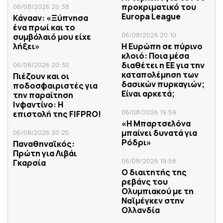
προκριματικό του
06/08/2026 20:38
Europa League
Κάνααν: «Ξύπνησα
ένα πρωί και το
06/08/2026 20:10
συμβόλαιό μου είχε
λήξει»
Η Ευρώπη σε πύρινο
κλοιό: Ποια μέσα
διαθέτει η ΕΕ για την
06/08/2026 20:30
καταπολέμηση των
Πιέζουν και οι
δασικών πυρκαγιών;
ποδοσφαιριστές για
Είναι αρκετά;
την παραίτηση
Ινφαντίνο: Η
06/08/2026 19:59
επιστολή της FIFPRO!
«Η Μπαρτσελόνα
μπαίνει δυνατά για
06/08/2026 20:25
Ρόδρι»
Παναθηναϊκός:
Πρώτη για Λιβάι
06/08/2026 19:58
Γκαρσία
Ο διαιτητής της
ρεβάνς του
Ολυμπιακού με τη
Ναϊμέγκεν στην
Ολλανδία