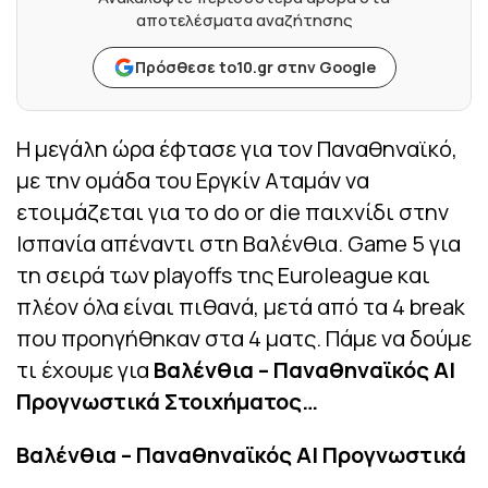
αποτελέσματα αναζήτησης
Πρόσθεσε to10.gr στην Google
Η μεγάλη ώρα έφτασε για τον Παναθηναϊκό,
με την ομάδα του Εργκίν Αταμάν να
ετοιμάζεται για το do or die παιχνίδι στην
Ισπανία απέναντι στη Βαλένθια. Game 5 για
τη σειρά των playoffs της Euroleague και
πλέον όλα είναι πιθανά, μετά από τα 4 break
που προηγήθηκαν στα 4 ματς. Πάμε να δούμε
τι έχουμε για
Βαλένθια – Παναθηναϊκός AI
Προγνωστικά Στοιχήματος…
Βαλένθια – Παναθηναϊκός AI Προγνωστικά