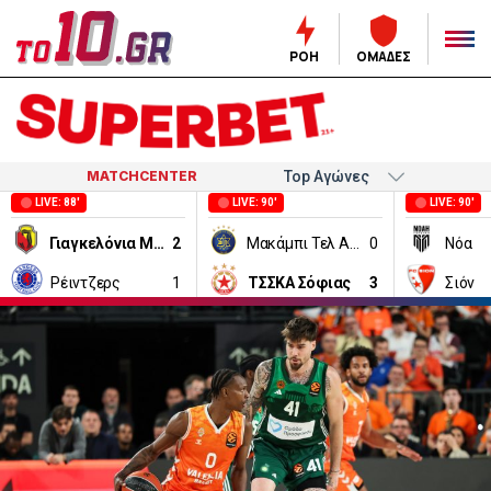
ΡΟΗ
ΟΜΑΔΕΣ
MATCHCENTER
LIVE: 88'
LIVE: 90'
LIVE: 90'
Γιαγκελόνια Μπιάλιστοκ
2
Μακάμπι Τελ Αβίβ
0
Νόα
Ρέιντζερς
1
ΤΣΣΚΑ Σόφιας
3
Σιόν