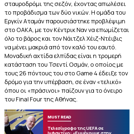
σταυροδρόμι της σεζόν, έχοντας απωλέσει
το προβάδισμα των δύο νικών. Η ομάδα του
Εργκίν Αταμάν παρουσιάστηκε προβλέψιμη
στο ΟΑΚΑ, με τον Κέντρικ Ναν να επωμίζεται
όλο το βάρος και τον Νάιτζελ Χέιζ-Ντέιβις
να μένει μακριά από τον καλό του εαυτό.
Μοναδική αχτίδα ελπίδας είναι η τρομερή
κατάσταση του Τσεντί Οσμάν, ο οποίος με
τους 26 πόντους του στο Game 4 έδειξε τον
δρόμο για την υπέρβαση, σε έναν «τελικό»
όπου οι «πράσινοι» παίζουν για το όνειρο
του Final Four της Αθήνας.
MUST READ
Τελεσίγραφο της UEFA σε
Ινφαντίνο: «Εμμένουμε στην