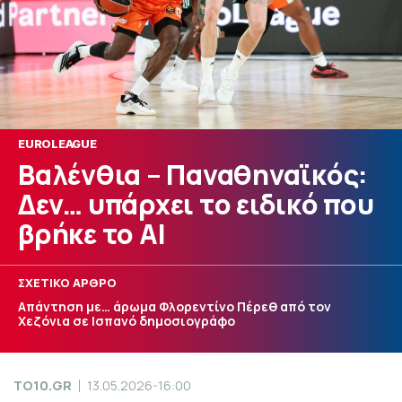
EUROLEAGUE
Βαλένθια – Παναθηναϊκός:
Δεν… υπάρχει το ειδικό που
βρήκε το AI
ΣΧΕΤΙΚΟ ΑΡΘΡΟ
Απάντηση με… άρωμα Φλορεντίνο Πέρεθ από τον
Χεζόνια σε Ισπανό δημοσιογράφο
TO10.GR
13.05.2026-16:00