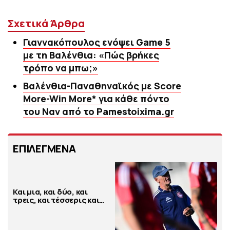
Σχετικά Άρθρα
Γιαννακόπουλος ενόψει Game 5
με τη Βαλένθια: «Πώς βρήκες
τρόπο να μπω;»
Βαλένθια-Παναθηναϊκός με Score
More-Win More* για κάθε πόντο
του Ναν από το Pamestoixima.gr
ΕΠΙΛΕΓΜΕΝΑ
Και μια, και δύο, και
τρεις, και τέσσερις και…