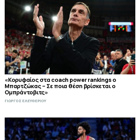
«Κορυφαίος στα coach power rankings ο
Μπαρτζώκας – Σε ποια θέση βρίσκεται ο
Ομπράντοβιτς»
ΓΙΩΡΓΟΣ ΕΛΕΥΘΕΡΙΟΥ