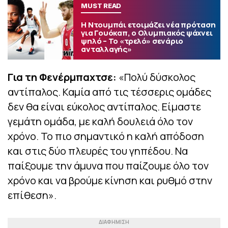
MUST READ
Η Ντουμπάι ετοιμάζει νέα πρόταση
για Γουόκαπ, ο Ολυμπιακός ψάχνει
ψηλό – Το «τρελό» σενάριο
ανταλλαγής»
Για τη Φενέρμπαχτσε:
«Πολύ δύσκολος
αντίπαλος. Καμία από τις τέσσερις ομάδες
δεν θα είναι εύκολος αντίπαλος. Είμαστε
γεμάτη ομάδα, με καλή δουλειά όλο τον
χρόνο. Το πιο σημαντικό η καλή απόδοση
και στις δύο πλευρές του γηπέδου. Να
παίξουμε την άμυνα που παίζουμε όλο τον
χρόνο και να βρούμε κίνηση και ρυθμό στην
επίθεση».