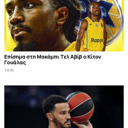
Επίσημα στη Μακάμπι Τελ Αβίβ ο Κίτον
Γουάλας
TO10