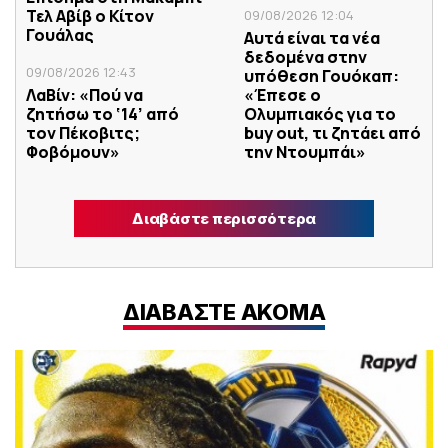
Τελ Αβίβ ο Κίτον
09/08/2026 12:04
Γουάλας
Αυτά είναι τα νέα
δεδομένα στην
09/08/2026 12:43
υπόθεση Γουόκαπ:
ΛαΒίν: «Πού να
«Έπεσε ο
ζητήσω το ‘14’ από
Ολυμπιακός για το
τον Πέκοβιτς;
buy out, τι ζητάει από
Φοβόμουν»
την Ντουμπάι»
Διαβάστε περισσότερα
ΔΙΑΒΑΣΤΕ ΑΚΟΜΑ