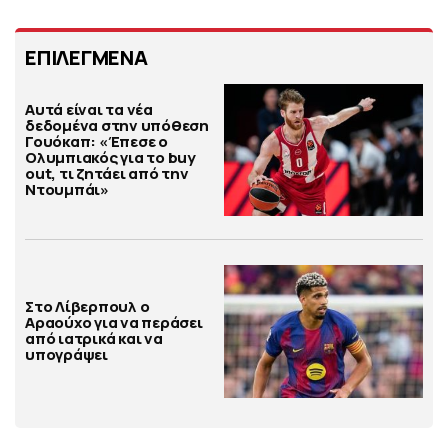
ΕΠΙΛΕΓΜΕΝΑ
Αυτά είναι τα νέα
δεδομένα στην υπόθεση
Γουόκαπ: «Έπεσε ο
Ολυμπιακός για το buy
out, τι ζητάει από την
Ντουμπάι»
Στο Λίβερπουλ ο
Αραούχο για να περάσει
από ιατρικά και να
υπογράψει