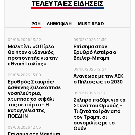
ΤΕΛΕΥΤΑΙΕΣ ΕΙΔΗΣΕΙΣ
ΡΟΗ
ΔΗΜΟΦΙΛΗ
MUST READ
09/08/2026 13:22
09/08/2026 12:30
Μαλντίνι: «Ο Πίρλο
Επίσημα στον
θα ήταν ο ιδανικός
Ερυθρό Αστέρα ο
προπονητής για την
Βάιλερ-Μπαμπ
εθνική Ιταλίας»
09/08/2026 12:27
09/08/2026 13:09
Ανανέωσε με την ΑΕΚ
Ερυθρός Σταυρός:
ο Πήλιος ως το 2030
Ασθενής ξυλοκόπησε
νοσηλεύτρια,
09/08/2026 12:17
χτύπησε το κεφάλι
Σκληρό παζάρι για τα
της σε πόρτα – Η
Στενά του Ορμούζ –
καταγγελία της
Τι ζητά το Ιράν από
ΠΟΕΔΗΝ
τον Τραμπ, οι
συνομιλίες με το
09/08/2026 12:56
Ομάν
Επίσημα στη Μακάμπι