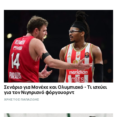
Σενάριο για Μονέκε και Ολυμπιακό - Τι ισχύει
για τον Νιγηριανό φόργουορντ
ΧΡΗΣΤΟΣ ΠΑΠΑΖΩΗΣ