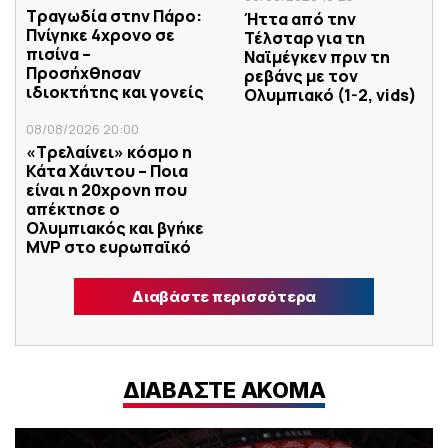
Τραγωδία στην Πάρο:
Ήττα από την
Πνίγηκε 4χρονο σε
Τέλσταρ για τη
πισίνα –
Ναϊμέγκεν πριν τη
Προσήχθησαν
ρεβάνς με τον
ιδιοκτήτης και γονείς
Ολυμπιακό (1-2, vids)
08/08/2026 20:00
«Τρελαίνει» κόσμο η
Κάτα Χάιντου – Ποια
είναι η 20χρονη που
απέκτησε ο
Ολυμπιακός και βγήκε
MVP στο ευρωπαϊκό
Διαβάστε περισσότερα
ΔΙΑΒΑΣΤΕ ΑΚΟΜΑ