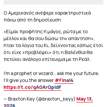
Ο Αμερικανός ανέφερε χαρακτηριστικά
πάνω από τη δημοσίευση:
«Είμαι προφήτης ή μάγος, ρώτα με το
μέλλον και θα σου δώσω την απάντηση»,
ήταν τα λόγια του Κι, δείχνοντας κάπως έτσι
ότι είχε «προβλέψει» ότι η Βαλένθια θα
πετύχει ανάλογο επίτευγμα με τη Ρεάλ.
I’m a prophet or wizard… ask me your future,
I’ll give you the answer
#Final4
https://t.co/qA0ArQpIdF
— Braxton Key (@braxton_keyy)
May 13,
2026