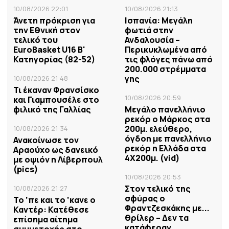
10/08/2026 22:01
10/08/2026 21:13
Άνετη πρόκριση για
Ισπανία: Μεγάλη
την Εθνική στον
φωτιά στην
τελικό του
Ανδαλουσία –
EuroBasket U16 Β'
Περικυκλωμένα από
Κατηγορίας (82-52)
τις φλόγες πάνω από
200.000 στρέμματα
γης
10/08/2026 21:48
Τι έκαναν Φρανσίσκο
10/08/2026 20:59
και Γιαμπουσέλε στο
φιλικό της Γαλλίας
Μεγάλο πανελλήνιο
ρεκόρ ο Μάρκος στα
200μ. ελεύθερο,
10/08/2026 21:34
όγδοη με πανελλήνιο
Ανακοίνωσε τον
ρεκόρ η Ελλάδα στα
Αραούχο ως δανεικό
4Χ200μ. (vid)
με οψιόν η Λίβερπουλ
(pics)
10/08/2026 20:53
Στον τελικό της
10/08/2026 21:27
σφύρας ο
Το ‘πε και το ‘κανε ο
Φραντζεσκάκης με...
Καντέρ: Κατέθεσε
θρίλερ – Δεν τα
επίσημα αίτημα
κατάφεραν
συμμετοχής στο