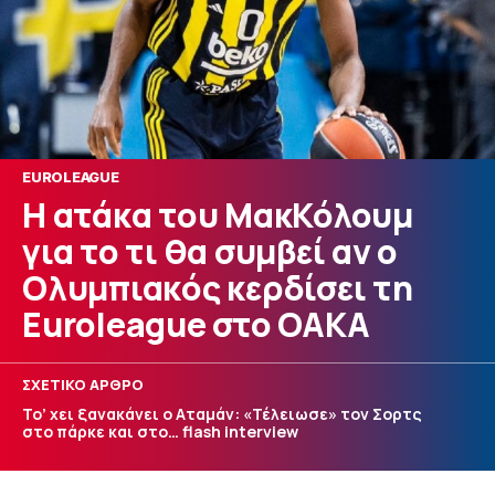
EUROLEAGUE
Η ατάκα του ΜακΚόλουμ
για το τι θα συμβεί αν ο
Ολυμπιακός κερδίσει τη
Euroleague στο ΟΑΚΑ
ΣΧΕΤΙΚΟ ΑΡΘΡΟ
Το’ χει ξανακάνει ο Αταμάν: «Τέλειωσε» τον Σορτς
στο πάρκε και στο… flash interview