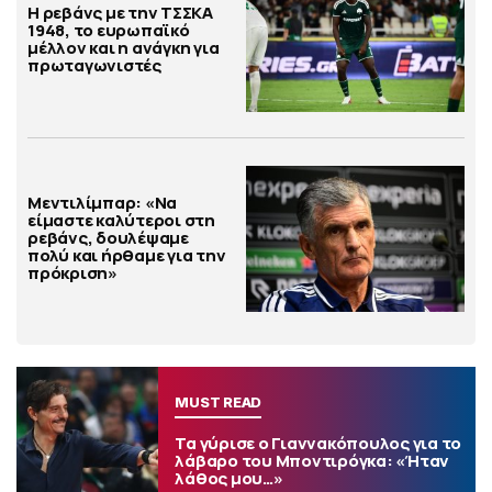
Η ρεβάνς με την ΤΣΣΚΑ
1948, το ευρωπαϊκό
μέλλον και η ανάγκη για
πρωταγωνιστές
Μεντιλίμπαρ: «Να
είμαστε καλύτεροι στη
ρεβάνς, δουλέψαμε
πολύ και ήρθαμε για την
πρόκριση»
MUST READ
Τα γύρισε ο Γιαννακόπουλος για το
λάβαρο του Μποντιρόγκα: «Ήταν
λάθος μου…»