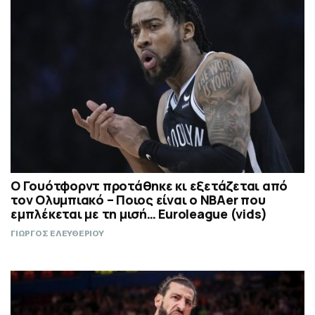
Ο Γουότφορντ προτάθηκε κι εξετάζεται από
τον Ολυμπιακό – Ποιος είναι ο ΝΒΑer που
εμπλέκεται με τη μισή… Euroleague (vids)
ΓΙΩΡΓΟΣ ΕΛΕΥΘΕΡΙΟΥ