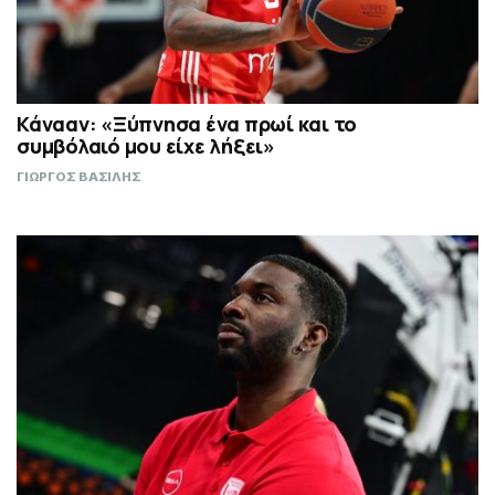
Κάνααν: «Ξύπνησα ένα πρωί και το
συμβόλαιό μου είχε λήξει»
ΓΙΩΡΓΟΣ ΒΑΣΙΛΗΣ