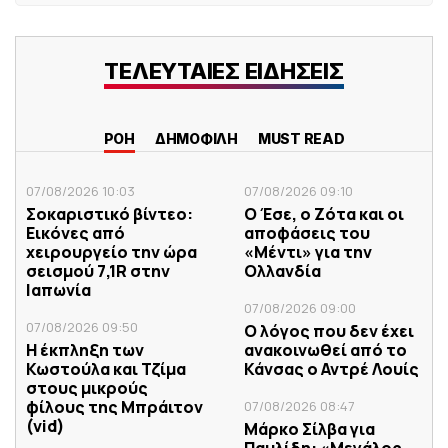
ΤΕΛΕΥΤΑΙΕΣ ΕΙΔΗΣΕΙΣ
ΡΟΗ
ΔΗΜΟΦΙΛΗ
MUST READ
07/08/2026 10:03
07/08/2026 09:10
Σοκαριστικό βίντεο:
Ο Έσε, ο Ζότα και οι
Εικόνες από
αποφάσεις του
χειρουργείο την ώρα
«Μέντι» για την
σεισμού 7,1R στην
Ολλανδία
Ιαπωνία
07/08/2026 09:00
07/08/2026 09:50
Ο λόγος που δεν έχει
Η έκπληξη των
ανακοινωθεί από το
Κωστούλα και Τζίμα
Κάνσας ο Αντρέ Λουίς
στους μικρούς
φίλους της Μπράιτον
07/08/2026 08:47
(vid)
Μάρκο Σίλβα για
Παυλίδη: «Μεγάλος