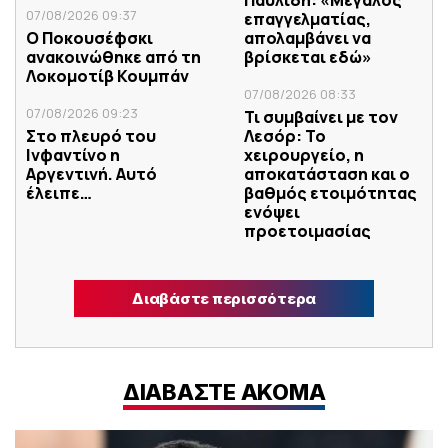
07/08/2026 09:37
επαγγελματίας,
Ο Ποκουσέφσκι
απολαμβάνει να
ανακοινώθηκε από τη
βρίσκεται εδώ»
Λοκομοτίβ Κουμπάν
07/08/2026 08:33
07/08/2026 09:23
Τι συμβαίνει με τον
Στο πλευρό του
Λεσόρ: Το
Ινφαντίνο η
χειρουργείο, η
Αργεντινή. Αυτό
αποκατάσταση και ο
έλειπε…
βαθμός ετοιμότητας
ενόψει
προετοιμασίας
Διαβάστε περισσότερα
ΔΙΑΒΑΣΤΕ ΑΚΟΜΑ