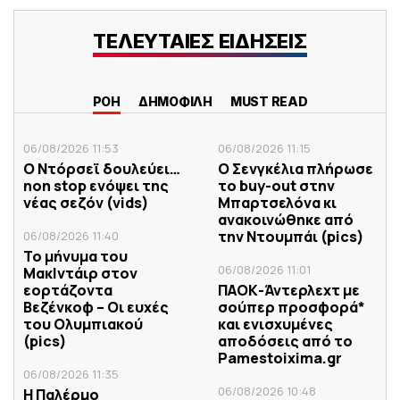
ΤΕΛΕΥΤΑΙΕΣ ΕΙΔΗΣΕΙΣ
ΡΟΗ
ΔΗΜΟΦΙΛΗ
MUST READ
06/08/2026 11:53
06/08/2026 11:15
Ο Ντόρσεϊ δουλεύει…
Ο Σενγκέλια πλήρωσε
non stop ενόψει της
το buy-out στην
νέας σεζόν (vids)
Μπαρτσελόνα κι
ανακοινώθηκε από
την Ντουμπάι (pics)
06/08/2026 11:40
Το μήνυμα του
06/08/2026 11:01
ΜακΙντάιρ στον
εορτάζοντα
ΠΑΟΚ-Άντερλεχτ με
Βεζένκοφ – Οι ευχές
σούπερ προσφορά*
του Ολυμπιακού
και ενισχυμένες
(pics)
αποδόσεις από το
Pamestoixima.gr
06/08/2026 11:35
06/08/2026 10:48
Η Παλέρμο