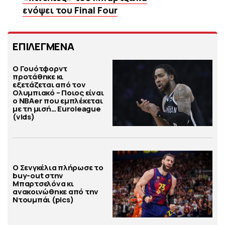
ενόψει του Final Four
ΕΠΙΛΕΓΜΕΝΑ
Ο Γουότφορντ
προτάθηκε κι
εξετάζεται από τον
Ολυμπιακό – Ποιος είναι
ο ΝΒΑer που εμπλέκεται
με τη μισή… Euroleague
(vids)
Ο Σενγκέλια πλήρωσε το
buy-out στην
Μπαρτσελόνα κι
ανακοινώθηκε από την
Ντουμπάι (pics)