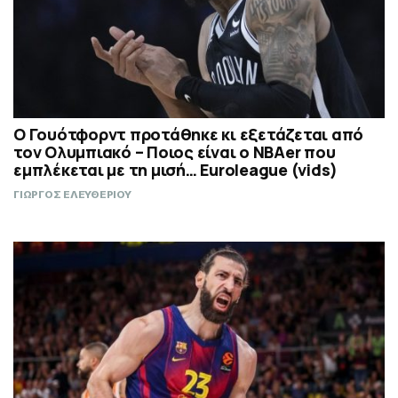
Ο Γουότφορντ προτάθηκε κι εξετάζεται από
τον Ολυμπιακό – Ποιος είναι ο ΝΒΑer που
εμπλέκεται με τη μισή… Euroleague (vids)
ΓΙΩΡΓΟΣ ΕΛΕΥΘΕΡΙΟΥ