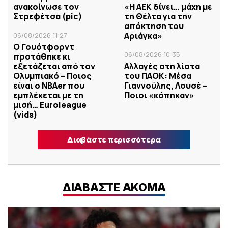
ανακοίνωσε τον
«Η ΑΕΚ δίνει… μάχη με
Στρεφέτσα (pic)
τη Θέλτα για την
απόκτηση του
Αριάγκα»
06/08/2026 11:27
Ο Γουότφορντ
06/08/2026 10:35
προτάθηκε κι
εξετάζεται από τον
Αλλαγές στη λίστα
Ολυμπιακό – Ποιος
του ΠΑΟΚ: Μέσα
είναι ο ΝΒΑer που
Γιαννούλης, Λουσέ –
εμπλέκεται με τη
Ποιοι «κόπηκαν»
μισή… Euroleague
(vids)
Διαβάστε περισσότερα
ΔΙΑΒΑΣΤΕ ΑΚΟΜΑ