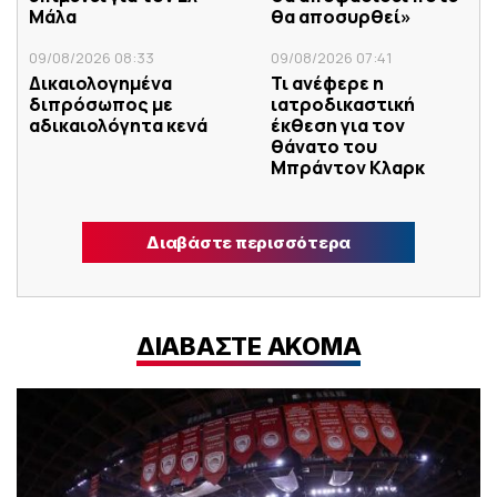
Μάλα
θα αποσυρθεί»
09/08/2026 08:33
09/08/2026 07:41
Δικαιολογημένα
Τι ανέφερε η
διπρόσωπος με
ιατροδικαστική
αδικαιολόγητα κενά
έκθεση για τον
θάνατο του
Μπράντον Κλαρκ
Διαβάστε περισσότερα
ΔΙΑΒΑΣΤΕ ΑΚΟΜΑ