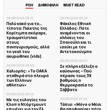
ΡΟΗ
ΔΗΜΟΦΙΛΗ
MUST READ
09/08/2026 09:12
09/08/2026 08:20
Πολύ κακό για το…
Φάκελος Εθνική
τίποτα: Παίκτης της
Ελλάδος: Πότε
Κορίτιμπα σκόραρε,
αναμένονται οι
τραυματίστηκε
κλήσεις του
στους
Σπανούλη και τι
πανηγυρισμούς, αλλά
ισχύει με τον
το γκολ του
Αντετοκούνμπο
ακυρώθηκε (vids)
09/08/2026 08:07
09/08/2026 08:59
Σε πλήρη εξέλιξη ο
Χαλιορής: «Το ΟΑΚΑ
καύσωνας – Πού
σταθερά στο πλευρό
πέρασε τους 39
των Ελλήνων
βαθμούς η
αθλητών»
θερμοκρασία το
Σάββατο
09/08/2026 08:46
09/08/2026 07:54
Με τις ευλογίες του
Κλοπ η Ντόρτμουντ
Τάπια: «Μόνο ο Μέσι
επιμένει για τον Ελ
θα αποφασίσει πότε