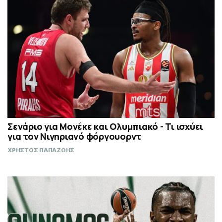
Σενάριο για Μονέκε και Ολυμπιακό - Τι ισχύει
για τον Νιγηριανό φόργουορντ
ΧΡΗΣΤΟΣ ΠΑΠΑΖΩΗΣ