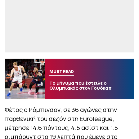
MUST READ
Το μήνυμα που έστειλε ο
Ολυμπιακός στον Γουόκαπ
Φέτος ο Ρόμπινσον, σε 36 αγώνες στην
παρθενική του σεζόν στη Euroleague,
μέτρησε 14.6 πόντους, 4.5 ασίστ και 1.5
ριμπάουντ στα 19 λεπτά που έμενε στο