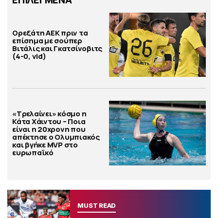
Ορεξάτη ΑΕΚ πριν τα
επίσημα με σούπερ
Βιτάλις και Γκατσίνοβιτς
(4-0, vid)
«Τρελαίνει» κόσμο η
Κάτα Χάιντου – Ποια
είναι η 20χρονη που
απέκτησε ο Ολυμπιακός
και βγήκε MVP στο
ευρωπαϊκό
MUST READ