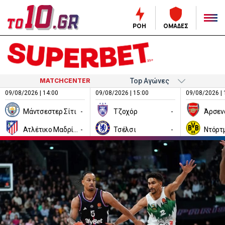
ΡΟΗ
ΟΜΑΔΕΣ
MATCHCENTER
09/08/2026 | 14:00
09/08/2026 | 15:00
09/08/2026 | 
Μάντσεστερ Σίτι
-
Τζοχόρ
-
Άρσεν
Ατλέτικο Μαδρίτης
-
Τσέλσι
-
Ντόρτ