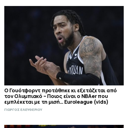
Ο Γουότφορντ προτάθηκε κι εξετάζεται από
τον Ολυμπιακό – Ποιος είναι ο ΝΒΑer που
εμπλέκεται με τη μισή… Euroleague (vids)
ΓΙΩΡΓΟΣ ΕΛΕΥΘΕΡΙΟΥ