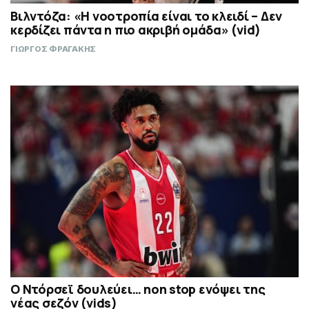
Βιλντόζα: «Η νοοτροπία είναι το κλειδί – Δεν
κερδίζει πάντα η πιο ακριβή ομάδα» (vid)
ΓΙΩΡΓΟΣ ΦΡΑΓΑΚΗΣ
Ο Ντόρσεϊ δουλεύει… non stop ενόψει της
νέας σεζόν (vids)