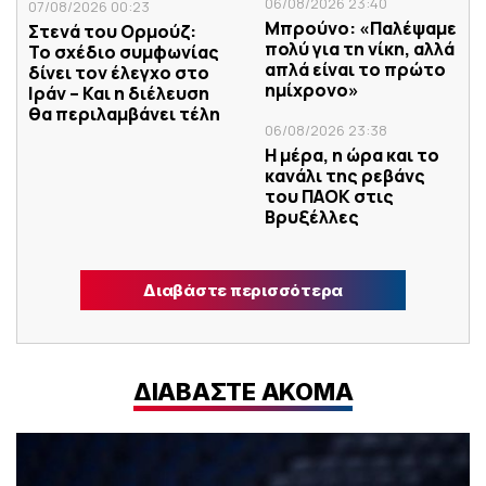
06/08/2026 23:40
07/08/2026 00:23
Μπρούνο: «Παλέψαμε
Στενά του Ορμούζ:
πολύ για τη νίκη, αλλά
Το σχέδιο συμφωνίας
απλά είναι το πρώτο
δίνει τον έλεγχο στο
ημίχρονο»
Ιράν – Και η διέλευση
θα περιλαμβάνει τέλη
06/08/2026 23:38
Η μέρα, η ώρα και το
κανάλι της ρεβάνς
του ΠΑΟΚ στις
Βρυξέλλες
Διαβάστε περισσότερα
ΔΙΑΒΑΣΤΕ ΑΚΟΜΑ