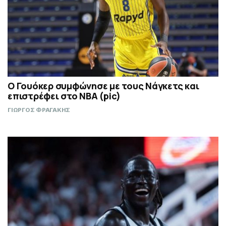
Ο Γουόκερ συμφώνησε με τους Νάγκετς και
επιστρέφει στο NBA (pic)
ΓΙΩΡΓΟΣ ΦΡΑΓΑΚΗΣ