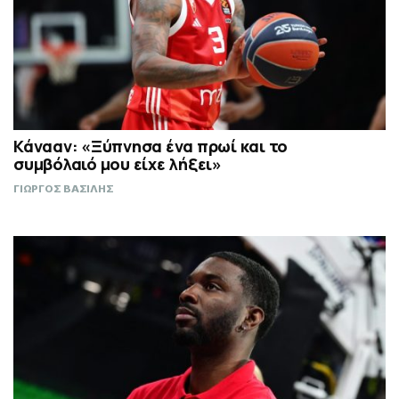
Κάνααν: «Ξύπνησα ένα πρωί και το
συμβόλαιό μου είχε λήξει»
ΓΙΩΡΓΟΣ ΒΑΣΙΛΗΣ