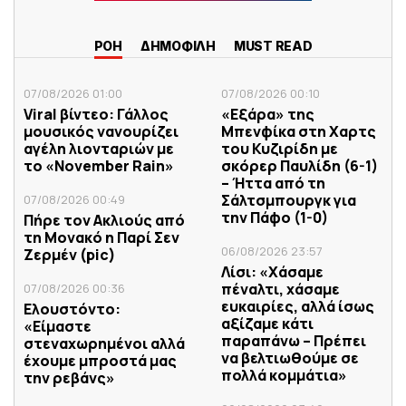
ΡΟΗ
ΔΗΜΟΦΙΛΗ
MUST READ
07/08/2026 01:00
07/08/2026 00:10
Viral βίντεο: Γάλλος
«Εξάρα» της
μουσικός νανουρίζει
Μπενφίκα στη Χαρτς
αγέλη λιονταριών με
του Κυζιρίδη με
το «November Rain»
σκόρερ Παυλίδη (6-1)
– Ήττα από τη
Σάλτσμπουργκ για
07/08/2026 00:49
την Πάφο (1-0)
Πήρε τον Ακλιούς από
τη Μονακό η Παρί Σεν
06/08/2026 23:57
Ζερμέν (pic)
Λίσι: «Χάσαμε
πέναλτι, χάσαμε
07/08/2026 00:36
ευκαιρίες, αλλά ίσως
Ελουστόντο:
αξίζαμε κάτι
«Είμαστε
παραπάνω – Πρέπει
στεναχωρημένοι αλλά
να βελτιωθούμε σε
έχουμε μπροστά μας
πολλά κομμάτια»
την ρεβάνς»