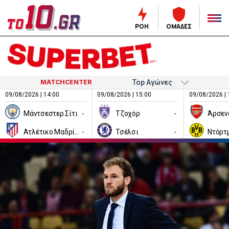
ΡΟΗ
ΟΜΑΔΕΣ
MATCHCENTER
09/08/2026 | 14:00
09/08/2026 | 15:00
09/08/2026 | 
Μάντσεστερ Σίτι
-
Τζοχόρ
-
Άρσεν
Ατλέτικο Μαδρίτης
-
Τσέλσι
-
Ντόρτ