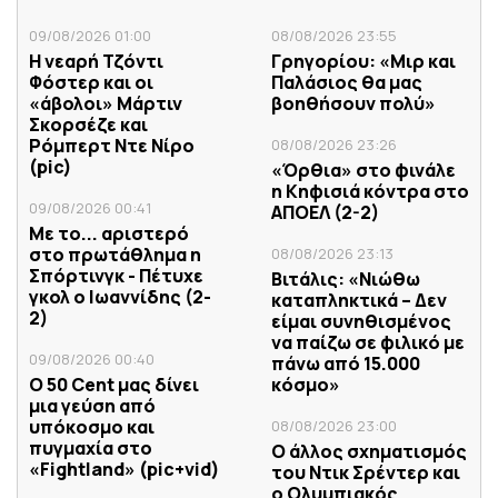
09/08/2026 01:00
08/08/2026 23:55
Η νεαρή Τζόντι
Γρηγορίου: «Μιρ και
Φόστερ και οι
Παλάσιος θα μας
«άβολοι» Μάρτιν
βοηθήσουν πολύ»
Σκορσέζε και
Ρόμπερτ Ντε Νίρο
08/08/2026 23:26
(pic)
«Όρθια» στο φινάλε
η Κηφισιά κόντρα στο
09/08/2026 00:41
ΑΠΟΕΛ (2-2)
Με το... αριστερό
στο πρωτάθλημα η
08/08/2026 23:13
Σπόρτινγκ - Πέτυχε
Βιτάλις: «Νιώθω
γκολ ο Ιωαννίδης (2-
καταπληκτικά – Δεν
2)
είμαι συνηθισμένος
να παίζω σε φιλικό με
09/08/2026 00:40
πάνω από 15.000
Ο 50 Cent μας δίνει
κόσμο»
μια γεύση από
υπόκοσμο και
08/08/2026 23:00
πυγμαχία στο
Ο άλλος σχηματισμός
«Fightland» (pic+vid)
του Ντικ Σρέντερ και
ο Ολυμπιακός