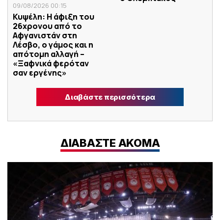
09/08/2026 00:15
Κυψέλη: Η άφιξη του
26χρονου από το
Αφγανιστάν στη
Λέσβο, ο γάμος και η
απότομη αλλαγή –
«Ξαφνικά φερόταν
σαν εργένης»
Διαβάστε περισσότερα
ΔΙΑΒΑΣΤΕ ΑΚΟΜΑ