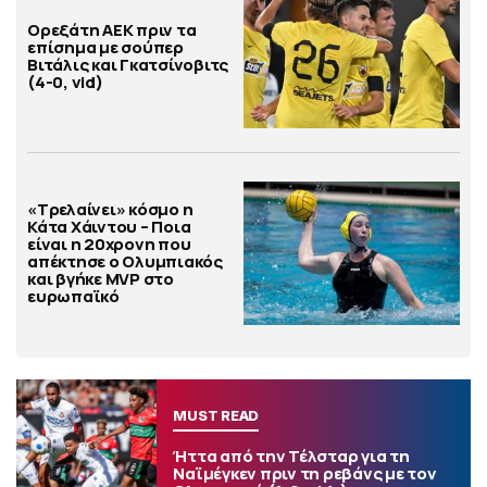
Ορεξάτη ΑΕΚ πριν τα
επίσημα με σούπερ
Βιτάλις και Γκατσίνοβιτς
(4-0, vid)
«Τρελαίνει» κόσμο η
Κάτα Χάιντου – Ποια
είναι η 20χρονη που
απέκτησε ο Ολυμπιακός
και βγήκε MVP στο
ευρωπαϊκό
MUST READ
Ήττα από την Τέλσταρ για τη
Ναϊμέγκεν πριν τη ρεβάνς με τον