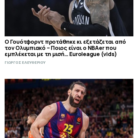
Ο Γουότφορντ προτάθηκε κι εξετάζεται από
τον Ολυμπιακό – Ποιος είναι ο ΝΒΑer που
εμπλέκεται με τη μισή… Euroleague (vids)
ΓΙΩΡΓΟΣ ΕΛΕΥΘΕΡΙΟΥ