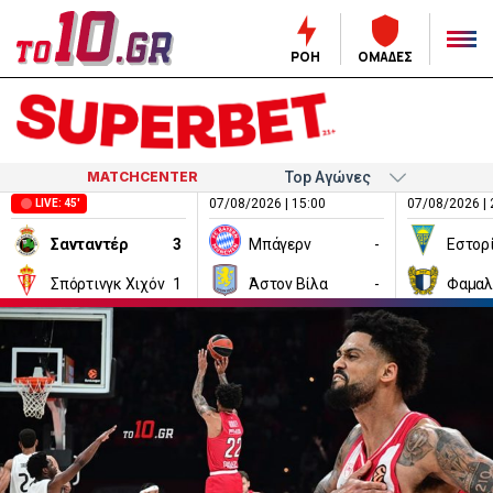
ΡΟΗ
ΟΜΑΔΕΣ
MATCHCENTER
07/08/2026 | 15:00
07/08/2026 | 
LIVE: 45'
Σανταντέρ
3
Μπάγερν
-
Εστορ
Σπόρτινγκ Χιχόν
1
Άστον Βίλα
-
Φαμαλ