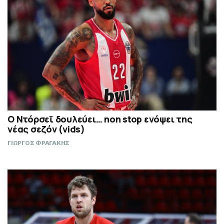
Ο Ντόρσεϊ δουλεύει… non stop ενόψει της
νέας σεζόν (vids)
ΓΙΩΡΓΟΣ ΦΡΑΓΑΚΗΣ