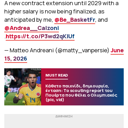
A new contract extension until 2029 with a
higher salary is now being finalized, as
anticipated by me,
@Be_BasketFr
, and
@Andrea__Calzoni
.
https://t.co/P3wd2qKIUf
— Matteo Andreani (@matty_vanpersie)
June
15, 2026
MUST READ
Κάθετο παιχνίδι, δημιουργία,
ένταση: Το scouting report του
Πουέρτα που θέλει ο Ολυμπιακός
(pic, vid)