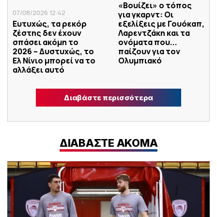
«Βουίζει» ο τόπος
07/08/2026 12:42
για γκαρντ: Οι
Ευτυχώς, τα ρεκόρ
εξελίξεις με Γουόκαπ,
ζέστης δεν έχουν
Λαρεντζάκη και τα
σπάσει ακόμη το
ονόματα που...
2026 – Δυστυχώς, το
παίζουν για τον
Ελ Νίνιο μπορεί να το
Ολυμπιακό
αλλάξει αυτό
Διαβάστε περισσότερα
ΔΙΑΒΑΣΤΕ ΑΚΟΜΑ