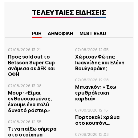
ΤΕΛΕΥΤΑΙΕΣ ΕΙΔΗΣΕΙΣ
ΡΟΗ
ΔΗΜΟΦΙΛΗ
MUST READ
07/08/2026 13:21
07/08/2026 12:35
Προς sold out το
Χώρισαν Φώτης
Betsson Super Cup
Ιωαννίδης και Ελένη
ανάμεσα σε ΑΕΚ και
Βουλγαράκη;
ΟΦΗ
07/08/2026 12:28
07/08/2026 13:08
Μπιανκόν: «Έχω
Μουρ: «Είμαι
ερυθρόλευκη
ενθουσιασμένος,
καρδιά»
έχουμε ένα πολύ
δυνατό ρόστερ»
07/08/2026 12:16
Πορτοκαλί χρώμα
07/08/2026 12:55
στο κουπόνι…
Tι να παίξω σήμερα
στο στοίχημα
07/08/2026 12:03