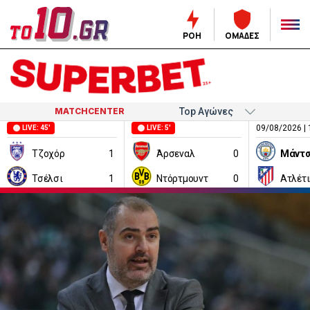
ΡΟΗ
ΟΜΑΔΕΣ
MATCHCENTER
09/08/2026 | 
LIVE: 45'
LIVE: 5'
Τζοχόρ
1
Άρσεναλ
0
Τσέλσι
1
Ντόρτμουντ
0