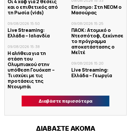
09/08/2026 15:33
Οι 4 χαφ για 2 θέσεις
και ο επιθετικός από
Επίσημο: Στη ΝΕΟΜ ο
τη Ρωσία (vids)
Μασούρας
09/08/2026 15:50
09/08/2026 15:25
Live Streaming:
ΠΑΟΚ: Ατομικό ο
Ελλάδα – Ισλανδία
Ντεσπότοφ, ξεκίνησε
το πρόγραμμα
αποκατάστασης ο
09/08/2026 15:38
Μεϊτέ
Η αλήθεια για τη
στάση του
09/08/2026 15:20
Ολυμπιακού στην
υπόθεση Γουόκαπ –
Live Streaming:
Τι ισχύει με τις
Ελλάδα – Γεωργία
προτάσεις της
Ντουμπάι
Διαβάστε περισσότερα
ΔΙΑΒΑΣΤΕ ΑΚΟΜΑ