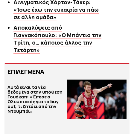
Αινιγματικός Χόρτον-Τάκερ:
«Ίσως έχω την ευκαιρία να πάω
σε άλλη ομάδα»
Αποκαλύψεις από
Γιαννακόπουλο: «Ο Μπάντιο την
Τρίτη, ο… κάποιος άλλος την
Τετάρτη»
ΕΠΙΛΕΓΜΕΝΑ
Αυτά είναι τα νέα
δεδομένα στην υπόθεση
Γουόκαπ: «Έπεσε ο
Ολυμπιακός για το buy
out, τι ζητάει από την
Ντουμπάι»