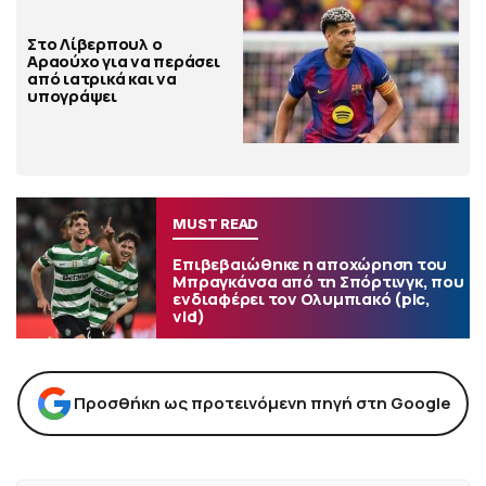
Στο Λίβερπουλ ο
Αραούχο για να περάσει
από ιατρικά και να
υπογράψει
MUST READ
Επιβεβαιώθηκε η αποχώρηση του
Μπραγκάνσα από τη Σπόρτινγκ, που
ενδιαφέρει τον Ολυμπιακό (pic,
vid)
Προσθήκη ως προτεινόμενη πηγή στη Google