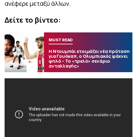
ανέφερε μεταξύ άλλων.
Δείτε το βίντεο:
MUST READ
Η Ντουμπάι ετοιμάζει νέα πρόταση
για Γουόκαπ, ο Ολυμπιακός ψάχνει
ψηλό – Το «τρελό» σενάριο
ανταλλαγής»