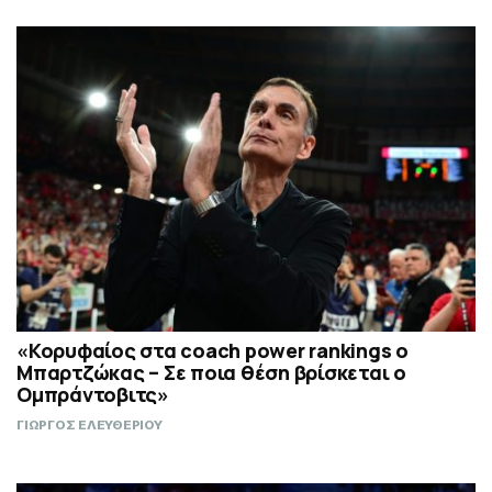
«Κορυφαίος στα coach power rankings ο
Μπαρτζώκας – Σε ποια θέση βρίσκεται ο
Ομπράντοβιτς»
ΓΙΩΡΓΟΣ ΕΛΕΥΘΕΡΙΟΥ