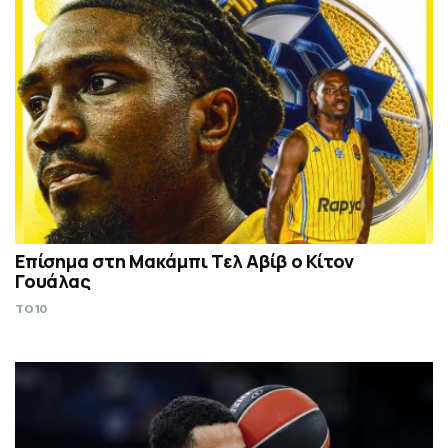
Επίσημα στη Μακάμπι Τελ Αβίβ ο Κίτον
Γουάλας
TO10