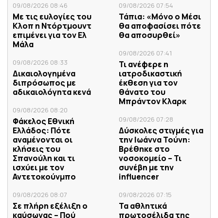
09/08/2026 08:46
09/08/2026 07:54
Με τις ευλογίες του
Τάπια: «Μόνο ο Μέσι
Κλοπ η Ντόρτμουντ
θα αποφασίσει πότε
επιμένει για τον Ελ
θα αποσυρθεί»
Μάλα
09/08/2026 07:41
09/08/2026 08:33
Τι ανέφερε η
Δικαιολογημένα
ιατροδικαστική
διπρόσωπος με
έκθεση για τον
αδικαιολόγητα κενά
θάνατο του
Μπράντον Κλαρκ
09/08/2026 08:20
09/08/2026 07:28
Φάκελος Εθνική
Ελλάδος: Πότε
Δύσκολες στιγμές για
αναμένονται οι
την Ιωάννα Τούνη:
κλήσεις του
Βρέθηκε στο
Σπανούλη και τι
νοσοκομείο – Τι
ισχύει με τον
συνέβη με την
Αντετοκούνμπο
influencer
09/08/2026 08:07
09/08/2026 07:15
Σε πλήρη εξέλιξη ο
Τα αθλητικά
καύσωνας – Πού
πρωτοσέλιδα της