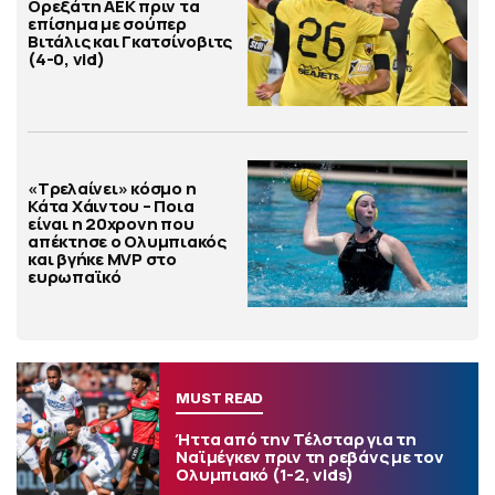
Ορεξάτη ΑΕΚ πριν τα
επίσημα με σούπερ
Βιτάλις και Γκατσίνοβιτς
(4-0, vid)
«Τρελαίνει» κόσμο η
Κάτα Χάιντου – Ποια
είναι η 20χρονη που
απέκτησε ο Ολυμπιακός
και βγήκε MVP στο
ευρωπαϊκό
MUST READ
Ήττα από την Τέλσταρ για τη
Ναϊμέγκεν πριν τη ρεβάνς με τον
Ολυμπιακό (1-2, vids)