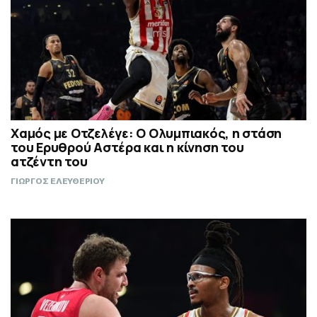
Χαμός με Οτζελέγε: Ο Ολυμπιακός, η στάση
του Ερυθρού Αστέρα και η κίνηση του
ατζέντη του
ΓΙΩΡΓΟΣ ΕΛΕΥΘΕΡΙΟΥ