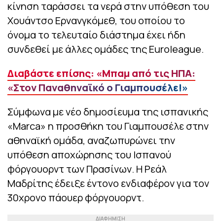
κίνηση ταράσσει τα νερά στην υπόθεση του
Χουάντσο Ερνανγκόμεθ, του οποίου το
όνομα το τελευταίο διάστημα έχει ήδη
συνδεθεί με άλλες ομάδες της Euroleague.
Διαβάστε επίσης: «Μπαμ από τις ΗΠΑ:
«Στον Παναθηναϊκό ο Γιαμπουσέλε!»
Σύμφωνα με νέο δημοσίευμα της ισπανικής
«Marca» η προσθήκη του Γιαμπουσέλε στην
αθηναϊκή ομάδα, αναζωπυρώνει την
υπόθεση αποχώρησης του Ισπανού
φόργουορντ των Πρασίνων. Η Ρεάλ
Μαδρίτης έδειξε έντονο ενδιαφέρον για τον
30χρονο πάουερ φόργουορντ.