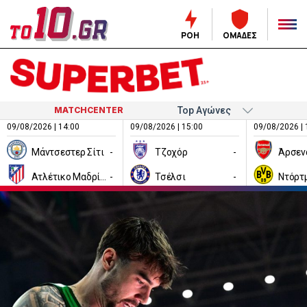
ΡΟΗ
ΟΜΑΔΕΣ
MATCHCENTER
09/08/2026 | 14:00
09/08/2026 | 15:00
09/08/2026 | 
Μάντσεστερ Σίτι
-
Τζοχόρ
-
Άρσεν
Ατλέτικο Μαδρίτης
-
Τσέλσι
-
Ντόρτ