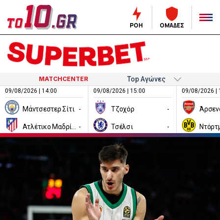
ΡΟΗ
ΟΜΑΔΕΣ
MATCHCENTER
09/08/2026 | 14:00
09/08/2026 | 15:00
09/08/2026 | 
Μάντσεστερ Σίτι
-
Τζοχόρ
-
Άρσεν
Ατλέτικο Μαδρίτης
-
Τσέλσι
-
Ντόρτ