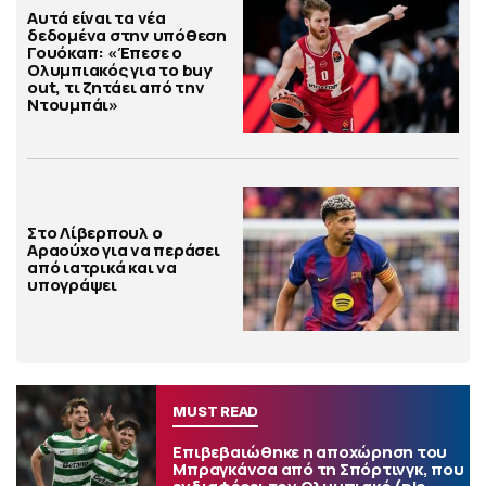
Αυτά είναι τα νέα
δεδομένα στην υπόθεση
Γουόκαπ: «Έπεσε ο
Ολυμπιακός για το buy
out, τι ζητάει από την
Ντουμπάι»
Στο Λίβερπουλ ο
Αραούχο για να περάσει
από ιατρικά και να
υπογράψει
MUST READ
Επιβεβαιώθηκε η αποχώρηση του
Μπραγκάνσα από τη Σπόρτινγκ, που