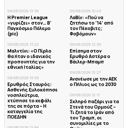
09/08/2026 13:36
09/08/2026 12:43
H Premier League
ΛαΒίν: «Πού να
«γυρίζει» στον… Β’
ζητήσω το ‘14’ από
Παγκόσμιο Πόλεμο
τον Πέκοβιτς;
(pic)
Φοβόμουν»
09/08/2026 13:22
09/08/2026 12:30
Μαλντίνι: «Ο Πίρλο
Επίσημα στον
θα ήταν ο ιδανικός
Ερυθρό Αστέρα ο
προπονητής για την
Βάιλερ-Μπαμπ
εθνική Ιταλίας»
09/08/2026 12:27
09/08/2026 13:09
Ανανέωσε με την ΑΕΚ
Ερυθρός Σταυρός:
ο Πήλιος ως το 2030
Ασθενής ξυλοκόπησε
νοσηλεύτρια,
09/08/2026 12:17
χτύπησε το κεφάλι
Σκληρό παζάρι για τα
της σε πόρτα – Η
Στενά του Ορμούζ –
καταγγελία της
Τι ζητά το Ιράν από
ΠΟΕΔΗΝ
τον Τραμπ, οι
συνομιλίες με το
09/08/2026 12:56