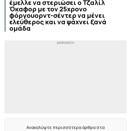
έμελλε να στεριώσει ο Τζαλίλ
Όκαφορ με τον 25χρονο
φόργουορντ-σέντερ να μένει
ελεύθερος και να ψάχνει ξανά
ομάδα
Ανακαλύψτε περισσότερα άρθρα στα