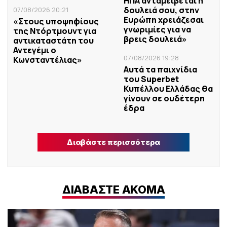
ΗΠΑ ανταμείβεται η
δουλειά σου, στην
07/08/2026 20:21
Ευρώπη χρειάζεσαι
«Στους υποψηφίους
γνωριμίες για να
της Ντόρτμουντ για
βρεις δουλειά»
αντικαταστάτη του
Αντεγέμι ο
07/08/2026 19:28
Κωνσταντέλιας»
Αυτά τα παιχνίδια
του Superbet
Κυπέλλου Ελλάδας θα
γίνουν σε ουδέτερη
έδρα
Διαβάστε περισσότερα
ΔΙΑΒΑΣΤΕ ΑΚΟΜΑ