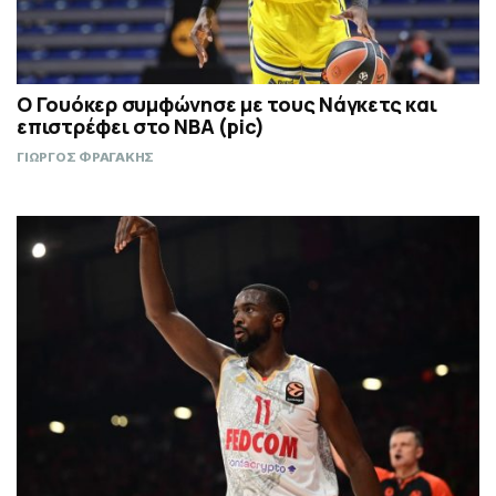
Ο Γουόκερ συμφώνησε με τους Νάγκετς και
επιστρέφει στο NBA (pic)
ΓΙΩΡΓΟΣ ΦΡΑΓΑΚΗΣ