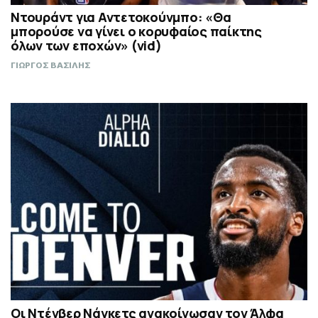
Ντουράντ για Αντετοκούνμπο: «Θα
μπορούσε να γίνει ο κορυφαίος παίκτης
όλων των εποχών» (vid)
ΓΙΩΡΓΟΣ ΒΑΣΙΛΗΣ
Οι Ντένβερ Νάγκετς ανακοίνωσαν τον Άλφα