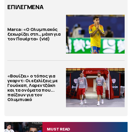
ΕΠΙΛΕΓΜΕΝΑ
Marca: «Ο Ολυμπιακός
ξεχωρίζει στη… μάχη για
τον Πουέρτα» (vid)
«Βουίζει» ο τόπος για
γκαρντ: Οι εξελίξεις με
Γουόκαπ, Λαρεντζάκη
και τα ονόματα που...
παίζουν για τον
Ολυμπιακό
MUST READ