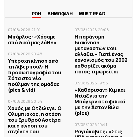
ΡΟΗ
ΔΗΜΟΦΙΛΗ
MUST READ
07/08/2026 21:01
07/08/2026 20:08
Μπάρλος: «Χάσαμε
Η παράνομη
από δικά μας λάθη»
διακίνηση
μεταναστών έχει
αλλάξει – Γιατί ένας
07/08/2026 20:48
κανονισμός του 2002
Υπέροχη κίνηση από
καθορίζει ακόμα
τη Λίβερπουλ: Η
ποιος τιμωρείται
προσωπογραφία του
Ζότα στο νέο
07/08/2026 19:55
πούλμαν της ομάδας
(pics & vid)
«Καθάρισαν» Κιμ και
Ντίαζ για την
Μπάγερν στο φιλικό
07/08/2026 20:34
με την Άστον Βίλα
Χαμός με Οτζελέγε: Ο
(pics)
Ολυμπιακός, η στάση
του Ερυθρού Αστέρα
07/08/2026 19:41
και η κίνηση του
ατζέντη του
Ραγιάκοβιτς: «Στις