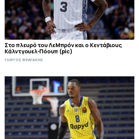
Στο πλευρό του ΛεΜπρόν και ο Κεντάβιους
Κάλντγουελ-Πόουπ (pic)
ΓΙΩΡΓΟΣ ΦΡΑΓΑΚΗΣ