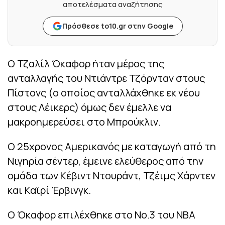
αποτελέσματα αναζήτησης
Πρόσθεσε to10.gr στην Google
Ο Τζαλίλ Όκαφορ ήταν μέρος της
ανταλλαγής του Ντιάντρε Τζόρνταν στους
Πίστονς (ο οποίος ανταλλάχθηκε εκ νέου
στους Λέικερς) όμως δεν έμελλε να
μακροημερεύσει στο Μπρούκλιν.
Ο 25χρονος Αμερικανός με καταγωγή από τη
Νιγηρία σέντερ, έμεινε ελεύθερος από την
ομάδα των Κέβιντ Ντουράντ, Τζέιμς Χάρντεν
και Καϊρί Έρβινγκ.
Ο Όκαφορ επιλέχθηκε στο Νο.3 του NBA