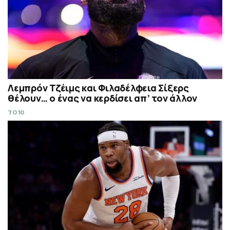
Λεμπρόν Τζέιμς και Φιλαδέλφεια Σίξερς
θέλουν… ο ένας να κερδίσει απ’ τον άλλον
TO10